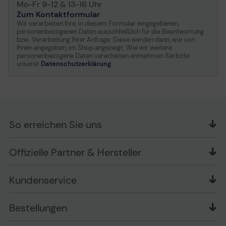
Mo-Fr 9-12 & 13-16 Uhr
Zum Kontaktformular
Wir verarbeiten Ihre, in diesem Formular eingegebenen,
personenbezogenen Daten ausschließlich für die Beantwortung
bzw. Verarbeitung Ihrer Anfrage. Diese werden dann, wie von
Ihnen angegeben, im Shop angezeigt. Wie wir weitere
personenbezogene Daten verarbeiten entnehmen Sie bitte
unserer
Datenschutzerklärung
.
So erreichen Sie uns
OFFICE Partner GmbH
Offizielle Partner & Hersteller
Schlesierring 35
48712 Gescher
Kundenservice
Telefon: +49 (0) 2542 / 9558250
Kontaktformular
Apple im Unternehmen
Bestellungen
Bewertungsrichtlinien
Ansprechpartner bei fehlerhafter Ware und Schäden
FAQ
Rückruf-Service
Liefer- und Zahlungsbedingungen