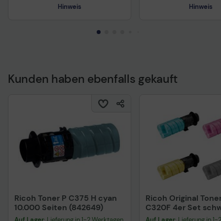
Hinweis
Hinweis
Kunden haben ebenfalls gekauft
Ricoh Toner P C375 H cyan
Ricoh Original Tone
10.000 Seiten (842649)
C320F 4er Set schw
cyan, magenta, gel
Auf Lager
: Lieferung in 1-2 Werktagen
Auf Lager
: Lieferung in 1