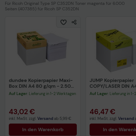
Für Ricoh Original Type SP C352DN Toner magenta für 6.000
Seiten (407385) für Ricoh SP C352DN
dundee Kopierpapier Maxi-
JUMP Kopierpapier
Box DIN A4 80 g/qm - 2.500
COPY/LASER DIN A4
Blatt
Auf Lager
: Lieferung in 1-2 Werktagen
Auf Lager
: Lieferung in 1
43,02 €
46,47 €
inkl. MwSt. zzgl.
Versand
ab
5,99 €
inkl. MwSt. zzgl.
Versand
In den Warenkorb
In den Waren