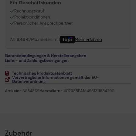
Für Geschäftskunden
1
Rechnungskauf
Projektkonditionen
Persönlicher Ansprechpartner
Ab
3,43 €/Mo.
mieten mit
Mehr erfahren
Garantiebedingungen & Herstellerangaben
Liefer- und Zahlungsbedingungen
Technisches Produktdatenblatt
Vorvertragliche Informationen gemäß der EU-
Datenverordnung
Artikelnr.:
6654869
Herstellernr.:
407385
EAN:
4961311884290
Zubehör