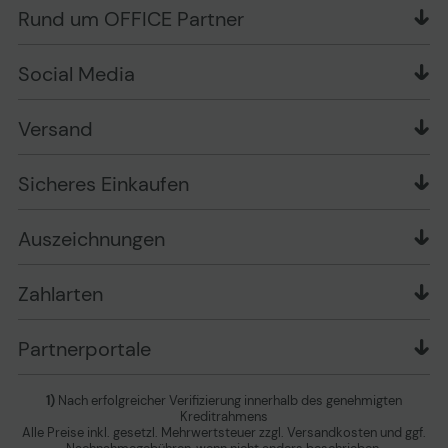
OFFICE Partner Blog
Rund um OFFICE Partner
Versand im Namen Dritter
Wissen mit OP
Zahlungsarten
Produkttests
Über uns
Widerrufsrecht
Markenshops
Social Media
Stellenangebote
Muster-Widerrufsformular
Garantiearten
Affiliate Partnerprogramm
Verpackungsordnung
Geschäftskunden
Ebay Auktionen
Versandinformationen
Information zur Entsorgung von Batterien und
Versand
Playox.de
Sicheres Einkaufen
Elektro-/Elektronikgeräten
druck-collect.de
Datenschutz
Newsletter
Presse
AGB
Sicheres Einkaufen
Vertrag widerrufen
Impressum
Cookie Einstellungen ändern
Zu den Barrierefreiheitseinstellungen
Auszeichnungen
Erklärung zur Barrierefreiheit
Zahlarten
Partnerportale
1)
Nach erfolgreicher Verifizierung innerhalb des genehmigten
Kreditrahmens
Alle Preise inkl. gesetzl. Mehrwertsteuer zzgl. Versandkosten und ggf.