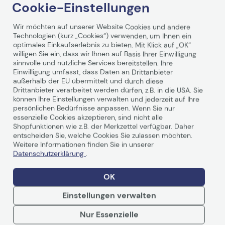
Cookie-Einstellungen
Wir möchten auf unserer Website Cookies und andere
Technologien (kurz „Cookies“) verwenden, um Ihnen ein
optimales Einkaufserlebnis zu bieten. Mit Klick auf „OK“
willigen Sie ein, dass wir Ihnen auf Basis Ihrer Einwilligung
sinnvolle und nützliche Services bereitstellen. Ihre
Einwilligung umfasst, dass Daten an Drittanbieter
Technische Daten
außerhalb der EU übermittelt und durch diese
Drittanbieter verarbeitet werden dürfen, z.B. in die USA. Sie
können Ihre Einstellungen verwalten und jederzeit auf Ihre
PDF-Datenblatt
persönlichen Bedürfnisse anpassen. Wenn Sie nur
essenzielle Cookies akzeptieren, sind nicht alle
Shopfunktionen wie z.B. der Merkzettel verfügbar. Daher
Allgemein
entscheiden Sie, welche Cookies Sie zulassen möchten.
Weitere Informationen finden Sie in unserer
Hersteller
Ricoh
Datenschutzerklärung
.
Herst. Art. Nr.
407385
OK
Hauptmerkmale
Einstellungen verwalten
Produktbeschreibung
Ricoh - Magenta -
Nur Essenzielle
Original - Tonerpatrone
Weiterlesen