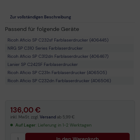
Zur vollständigen Beschreibung
Passend für folgende Geräte
Ricoh Aficio SP C232sf Farblaserdrucker (406445)
NRG SP C310 Series Farblaserdrucker
Ricoh Aficio SP C312dn Farblaserdrucker (406467)
Lanier SP C242SF Farblaserdrucker
Ricoh Aficio SP C231n Farblaserdrucker (406505)
Ricoh Aficio SP C232dn Farblaserdrucker (406506)
NRG SP C231SF Farblaserdrucker
Ricoh Aficio SP C242dn Farblaserdrucker (974203)
NRG SP C230 Series Farblaserdrucker
136,00 €
Lanier SP C231SF Farblaserdrucker
inkl. MwSt. zzgl.
Versand
ab
5,99 €
NRG SP C311N Farblaserdrucker
Auf Lager
: Lieferung in 1-2 Werktagen
Ricoh Aficio SP C230 Series Farblaserdrucker
Lanier SP C232SF Farblaserdrucker
In den Warenkorb