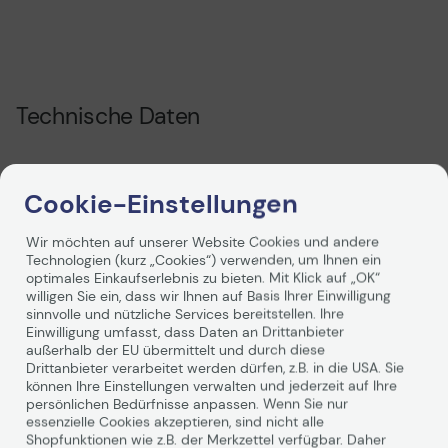
Technische Daten
Allgemein
Cookie-Einstellungen
Hersteller
Ricoh
Wir möchten auf unserer Website Cookies und andere
Herst. Art. Nr.
406480
Technologien (kurz „Cookies“) verwenden, um Ihnen ein
optimales Einkaufserlebnis zu bieten. Mit Klick auf „OK“
EAN
4961311037276
willigen Sie ein, dass wir Ihnen auf Basis Ihrer Einwilligung
sinnvolle und nützliche Services bereitstellen. Ihre
Hauptmerkmale
Einwilligung umfasst, dass Daten an Drittanbieter
außerhalb der EU übermittelt und durch diese
Produktbeschreibung
Ricoh - Hohe Ergiebigkeit
Drittanbieter verarbeitet werden dürfen, z.B. in die USA. Sie
Weiterlesen
können Ihre Einstellungen verwalten und jederzeit auf Ihre
- Cyan - Original -
persönlichen Bedürfnisse anpassen. Wenn Sie nur
Tonerpatrone
essenzielle Cookies akzeptieren, sind nicht alle
Verbrauchsmaterialtyp
Tonerpatrone
Shopfunktionen wie z.B. der Merkzettel verfügbar. Daher