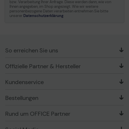
bzw. Verarbeitung Ihrer Anfrage. Diese werden dann, wie von
Ihnen angegeben, im Shop angezeigt. Wie wir weitere
personenbezogene Daten verarbeiten entnehmen Sie bitte
unserer
Datenschutzerklärung
.
So erreichen Sie uns
OFFICE Partner GmbH
Offizielle Partner & Hersteller
Schlesierring 35
48712 Gescher
Kundenservice
Telefon: +49 (0) 2542 / 9558250
Kontaktformular
Apple im Unternehmen
Bestellungen
Bewertungsrichtlinien
Ansprechpartner bei fehlerhafter Ware und Schäden
FAQ
Rückruf-Service
Liefer- und Zahlungsbedingungen
OFFICE Partner Blog
Rund um OFFICE Partner
Versand im Namen Dritter
Wissen mit OP
Zahlungsarten
Produkttests
Über uns
Widerrufsrecht
Markenshops