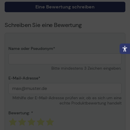
Informationen zur Kompatibilität
Eine Bewertung schreiben
Entwickelt für
Ricoh Aficio SP C231N, SP
C231SF, SP C232DN, SP
Schreiben Sie eine Bewertung
C232SF, SP C242DN, SP
C242SF, SP C311N, SP
C312DN, SP C320DN
Name oder Pseudonym
Bitte mindestens 3 Zeichen eingeben.
E-Mail-Adresse
Mithilfe der E-Mail-Adresse prüfen wir, ob es sich um eine
echte Produktbewertung handelt
Bewertung: