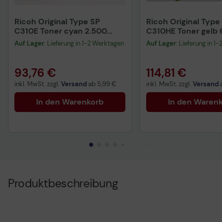
Ricoh Original Type SP
Ricoh Original Type
C310E Toner cyan 2.500
C310HE Toner gelb 
Seiten (406349) für SP
Seiten (406482) für
Auf Lager
: Lieferung in 1-2 Werktagen
Auf Lager
: Lieferung in 1
C320DN
C320DN
93,76 €
114,81 €
inkl. MwSt. zzgl.
Versand
ab
5,99 €
inkl. MwSt. zzgl.
Versand
In den Warenkorb
In den Waren
Produktbeschreibung