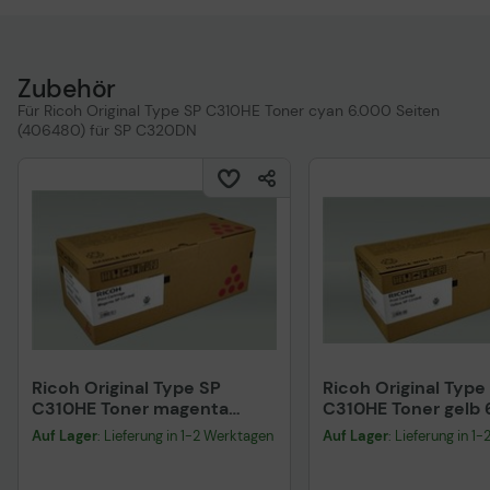
NRG SP C232SF Farblaserdrucker
Zubehör
Für Ricoh Original Type SP C310HE Toner cyan 6.000 Seiten
(406480) für SP C320DN
Ricoh Original Type SP
Ricoh Original Type
C310HE Toner magenta
C310HE Toner gelb 
6.000 Seiten (406481) für SP
Seiten (406482) für
Auf Lager
: Lieferung in 1-2 Werktagen
Auf Lager
: Lieferung in 1
C320DN
C320DN