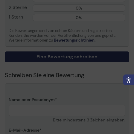
2 Sterne
HDR-Format
HDR10+
0%
1 Stern
HDR-Technologie
HDR 10+
0%
Videoschnittstelle
HDMI
Die Bewertungen sind von echten Käufern und registrierten
Anzahl der HDMI-
3 Anschlüsse
Kunden. Sie werden vor der Veröffentlichung von uns geprüft.
Anschlüsse
Weitere Informationen zu
Bewertungsrichtlinien.
Konnektivität
Wi-Fi, LAN, Bluetooth
Eine Bewertung schreiben
LCD Hintergrundlicht-
LED-
Technologie
Hintergrundbeleuchtung
Seitenverhältnis des
16:9
Schreiben Sie eine Bewertung
Bildes
TV-Tuner
1x analog, 1x digital
Digital TV-Tuner
DVB-C, DVB-S2, DVB-T2
Name oder Pseudonym
Lautsprechersystem
2 Lautsprecher
USB
Ja
Bitte mindestens 3 Zeichen eingeben.
Energie Effizienzklasse
Klasse G
Leistungsaufnahme im
E-Mail-Adresse
155 Watt