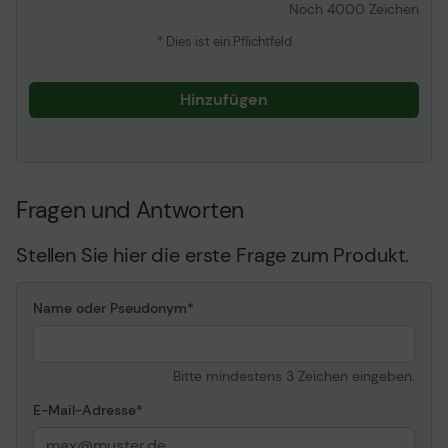
Noch
4000
Zeichen
Ein-Zustand
* Dies ist ein Pflichtfeld
Stromverbrauch SDR
155 kWh/1. 000 h
(eingeschaltet)
Stromverbrauch HDR
190 kWh/1. 000 h
Hinzufügen
(eingeschaltet)
Diagonale Klasse
189. 3 cm (75" )
Kommerzielle
Ja - Digital Signage
Verwendung
Fragen und Antworten
Serie
BEA-H Series
Plattform
Tizen OS
Stellen Sie hier die erste Frage zum Produkt.
HDR fähig
Ja
HDR-Format
HDR10+
Name oder Pseudonym
HDR-Technologie
HDR 10+
Videoprozessor
Crystal 4K
Bitte mindestens 3 Zeichen eingeben.
TV-Tuner
1x analog, 1x digital
E-Mail-Adresse
TV-Tuner vorhanden
Ja