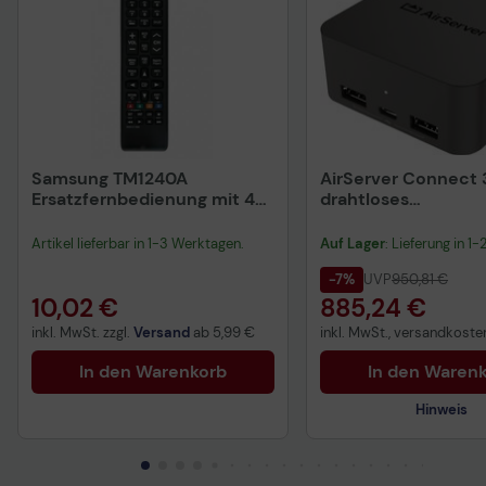
Samsung TM1240A
AirServer Connect 
Ersatzfernbedienung mit 44
drahtloses
Tasten Gerätespezifisch,
Präsentationssyst
Infrarot
Artikel lieferbar in 1-3 Werktagen.
Auf Lager
: Lieferung in 1
-7%
UVP
950,81 €
10,02 €
885,24 €
inkl. MwSt. zzgl.
Versand
ab
5,99 €
inkl. MwSt., versandkosten
In den Warenkorb
In den Waren
Hinweis