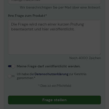
Sensoren
Ecosensor
Wir benachrichtigen Sie per Mail über eine Antwort.
Videoschnittstelle
HDMI
Anzahl der HDMI-
3 Anschlüsse
Ihre Frage zum Produkt
Anschlüsse
Design
Skinny Bezel Design, 3
Bezel-less Design, Slim
Design
Abmessung
Ohne Fuß
Breite
167. 32 cm
Tiefe
5. 99 cm
Noch
4000
Zeichen
Höhe
95. 82 cm
Meine Frage darf veröffentlicht werden.
Gewicht
30. 4 kg
Ich habe die
Datenschutzerklärung
zur Kenntnis
genommen.
Farbe
Titan Gray
* Dies ist ein Pflichtfeld
Bildschirm
Auflösung
3840 x 2160
Frage stellen
Anzeigeformat
4K UHD (2160p)