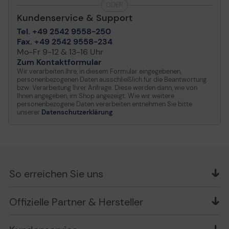
ODER
Seitenverhältnis des
16:9
Kundenservice & Support
Bildes
Tel. +49 2542 9558-250
LCD Hintergrundlicht-
LED-
Fax. +49 2542 9558-234
Technologie
Hintergrundbeleuchtung
Mo-Fr 9-12 & 13-16 Uhr
Betriebsstunden/-tage
16 / 7
Zum Kontaktformular
Wir verarbeiten Ihre, in diesem Formular eingegebenen,
Funktionen
HDMI-Schnellschalter
personenbezogenen Daten ausschließlich für die Beantwortung
bzw. Verarbeitung Ihrer Anfrage. Diese werden dann, wie von
Ständer & Halterungen
Ihnen angegeben, im Shop angezeigt. Wie wir weitere
personenbezogene Daten verarbeiten entnehmen Sie bitte
unserer
Datenschutzerklärung
.
Standfuß
Enthalten
Standfußdesign
Tabletop
Standfußfarbe
Titan Gray
Standfußmerkmale
Slim Feet
So erreichen Sie uns
Schnittstelle für
Ja
Flachbildschirmbefestigung
OFFICE Partner GmbH
VESA-Kompatibilität
Ja
Offizielle Partner & Hersteller
Schlesierring 35
48712 Gescher
TV-Tuner