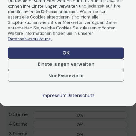
EAN
8592978337520,
Drittanbieter verarbeitet werden dürfen, z.B. in die USA. Sie
können Ihre Einstellungen verwalten und jederzeit auf Ihre
8806092206717
persönlichen Bedürfnisse anpassen. Wenn Sie nur
essenzielle Cookies akzeptieren, sind nicht alle
Technisches Produktdatenblatt
Technisches Produkt
Hauptmerkmale
Shopfunktionen wie z.B. der Merkzettel verfügbar. Daher
Weiterlesen
Produktdatenblatt
Produktdatenblatt
entscheiden Sie, welche Cookies Sie zulassen möchten.
Produktbeschreibung
Samsung BE75A-H BEA-H
Weitere Informationen finden Sie in unserer
Series - 189. 3 cm (75" )
Datenschutzerklärung
.
LCD-TV mit LED-
Hintergrundbeleuchtung -
OK
Bewertungen
4K - für Digital Signage
Einstellungen verwalten
Produkttyp
LCD-TV mit LED-
Hintergrundbeleuchtung -
Zusammenfassung
Nur Essenzielle
Smart TV
Diagonale Klasse
189. 3 cm (75" )
0
Kommerzielle
Ja - Digital Signage
Impressum
Datenschutz
0 von 5
Verwendung
Farbe
Titan Gray
5 Sterne
0%
Plattform
Tizen OS
4 Sterne
0%
Auflösung
3840 x 2160
3 Sterne
0%
Anzeigeformat
4K UHD (2160p)