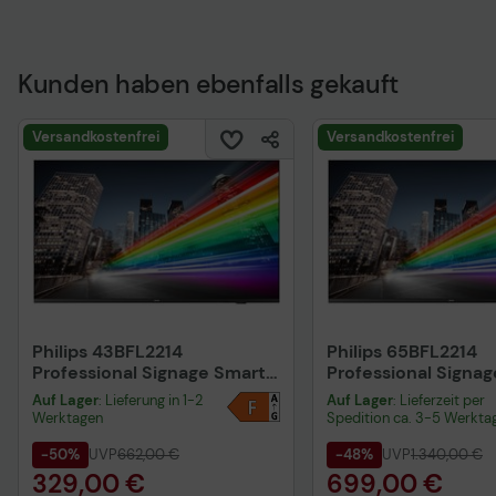
Kunden haben ebenfalls gekauft
Technisches Produkt
Versandkostenfrei
Versandkostenfrei
Philips 43BFL2214
Philips 65BFL2214
Professional Signage Smart
Professional Signa
TV 108 cm 43 Zoll
TV 164 cm 65 Zoll
Auf Lager
: Lieferung in 1-2
Auf Lager
: Lieferzeit per
Werktagen
Spedition ca. 3-5 Werkta
-50%
UVP
662,00 €
-48%
UVP
1.340,00 €
329,00 €
699,00 €