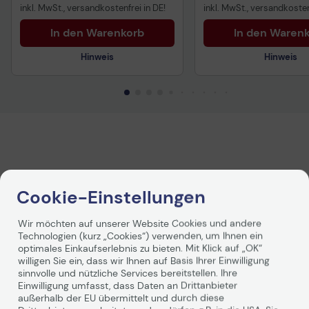
inkl. MwSt., versandkostenfrei in DE!
inkl. MwSt., versandkosten
In den Warenkorb
In den Waren
Hinweis
Hinweis
Technische Daten
Cookie-Einstellungen
PDF-Datenblatt
Wir möchten auf unserer Website Cookies und andere
Technologien (kurz „Cookies“) verwenden, um Ihnen ein
Allgemein
optimales Einkaufserlebnis zu bieten. Mit Klick auf „OK“
willigen Sie ein, dass wir Ihnen auf Basis Ihrer Einwilligung
Hersteller
Samsung
sinnvolle und nützliche Services bereitstellen. Ihre
Einwilligung umfasst, dass Daten an Drittanbieter
Herst. Art. Nr.
LH75BEAHLGUXEN
außerhalb der EU übermittelt und durch diese