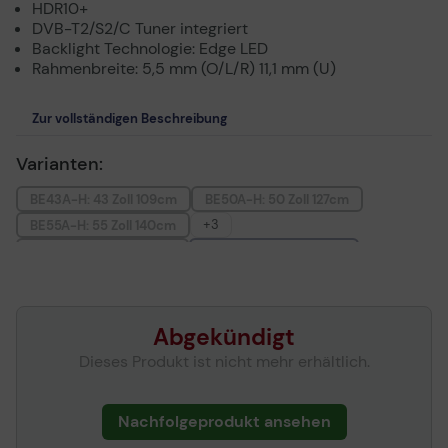
HDR10+
DVB-T2/S2/C Tuner integriert
Backlight Technologie: Edge LED
Rahmenbreite: 5,5 mm (O/L/R) 11,1 mm (U)
Zur vollständigen Beschreibung
Varianten:
BE43A-H: 43 Zoll 109cm
BE50A-H: 50 Zoll 127cm
+3
BE55A-H: 55 Zoll 140cm
BE65A-H: 65 Zoll 165cm
BE75A-H: 75 Zoll 178cm
BE85A-H: 85 Zoll 216cm
Abgekündigt
Dieses Produkt ist nicht mehr erhältlich.
Nachfolgeprodukt ansehen