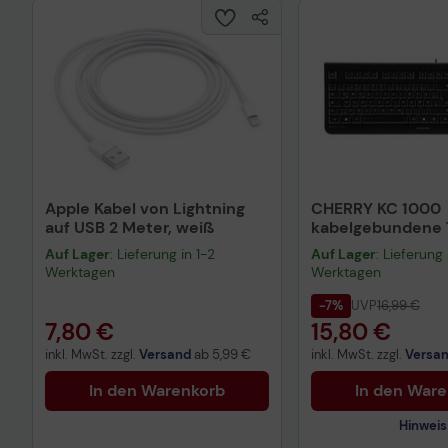
Apple Kabel von Lightning
CHERRY KC 1000
auf USB 2 Meter, weiß
kabelgebundene T
QWERTZ DE - sch
Auf Lager
: Lieferung in 1-2
Auf Lager
: Lieferung 
Werktagen
Werktagen
-7%
UVP
16,99 €
7,80 €
15,80 €
inkl. MwSt. zzgl.
Versand
ab
5,99 €
inkl. MwSt. zzgl.
Versa
In den Warenkorb
In den War
Hinweis