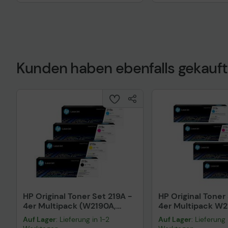
Kunden haben ebenfalls gekauft
Technisches Prod
HP Original Toner Set 219A -
HP Original Toner
4er Multipack (W2190A,
4er Multipack W2
W2191A, W2192A, W2193A)
W2191X, W2192X,
Auf Lager
: Lieferung in 1-2
Auf Lager
: Lieferung 
cyan, magenta, ge