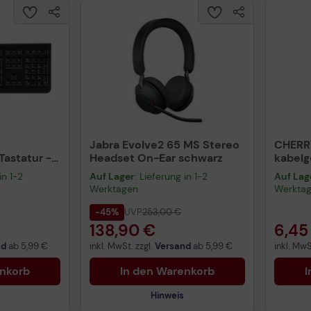
(SLX7500LXSEE)
Samsung MultiXpress X7400GX Multifunktions-Farblaser
(SLX7400GXSEE)
Samsung MultiXpress X7600GX Multifunktions-Farblaser
(SLX7600GXSEE)
Samsung SL-X 7500 Series Multifunktions-Farblaser
Jabra Evolve2 65 MS Stereo
CHERR
astatur -
Headset On-Ear schwarz
kabel
warz
schwa
in 1-2
Auf Lager
: Lieferung in 1-2
Auf Lag
Werktagen
Werkta
-45%
UVP
253,00 €
138,90 €
6,45
nd
ab
5,99 €
inkl. MwSt. zzgl.
Versand
ab
5,99 €
inkl. MwS
enkorb
In den Warenkorb
I
Hinweis