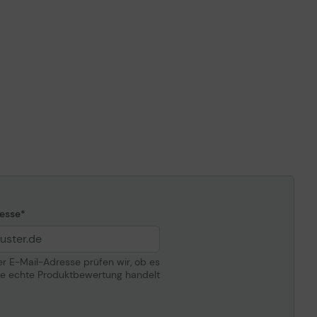
l
Tonersammler
Laser
Schwarz, Gelb, Cyan, Magenta
Bis zu 70000 Seiten
Schwarz, Blau, Purpur, Gelb
esse
der E-Mail-Adresse prüfen wir, ob es
ne echte Produktbewertung handelt