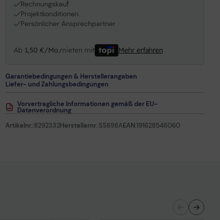
1
Rechnungskauf
Projektkonditionen
Persönlicher Ansprechpartner
Ab
1,50 €/Mo.
mieten mit
Mehr erfahren
Garantiebedingungen & Herstellerangaben
Liefer- und Zahlungsbedingungen
Vorvertragliche Informationen gemäß der EU-
Datenverordnung
Artikelnr.:
8292332
Herstellernr.:
SS698A
EAN:
191628546060