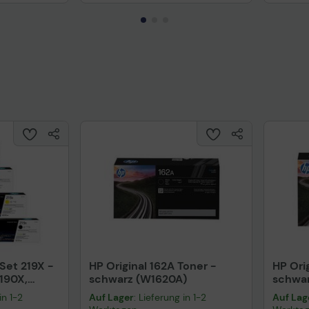
Technisches Produktdatenblatt
Prüfbericht für Lithiumbatterien
uktdatenblatt
Tech
 Set 219X -
HP Original 162A Toner -
HP Ori
190X,
schwarz (W1620A)
schwa
 W2193X,
in 1-2
Auf Lager
: Lieferung in 1-2
Auf Lag
lb,