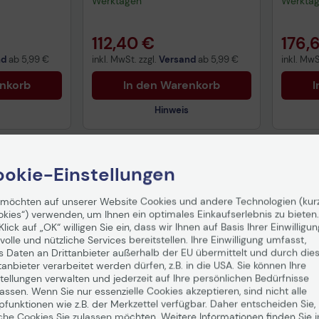
Werktagen
Werkta
112,40 €
176,
nd
ab
5,99 €
inkl. MwSt. zzgl.
Versand
ab
5,99 €
inkl. MwS
enkorb
In den Warenkorb
I
Hinweis
Technisches Produktdatenblatt
Tech
okie-Einstellungen
Vorvertragliche Informationen
Vorv
gemäß der EU-
gemä
 möchten auf unserer Website Cookies und andere Technologien (kur
Datenverordnung
Date
okies“) verwenden, um Ihnen ein optimales Einkaufserlebnis zu bieten.
Klick auf „OK“ willigen Sie ein, dass wir Ihnen auf Basis Ihrer Einwilligun
volle und nützliche Services bereitstellen. Ihre Einwilligung umfasst,
s Daten an Drittanbieter außerhalb der EU übermittelt und durch die
tanbieter verarbeitet werden dürfen, z.B. in die USA. Sie können Ihre
tellungen verwalten und jederzeit auf Ihre persönlichen Bedürfnisse
ssen. Wenn Sie nur essenzielle Cookies akzeptieren, sind nicht alle
pfunktionen wie z.B. der Merkzettel verfügbar. Daher entscheiden Sie,
che Cookies Sie zulassen möchten. Weitere Informationen finden Sie i