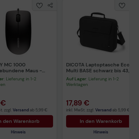
Y MC 1000
DICOTA Laptoptasche Eco
gebundene Maus -
Multi BASE schwarz bis 43,9
rz
cm (17,3 Zoll)
er
: Lieferung in 1-2
Auf Lager
: Lieferung in 1-2
gen
Werktagen
 €
17,89 €
t. zzgl.
Versand
ab
5,99 €
inkl. MwSt. zzgl.
Versand
ab
5,99 €
n den Warenkorb
In den Warenkorb
Hinweis
Hinweis