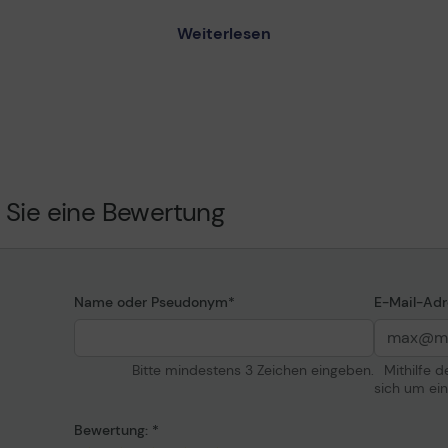
W806 - Schwarz, Gelb,
Weiterlesen
Verbrauchsmateria
a - Tonersammler
r
Verbrauchsmaterialtyp
Drucktechnologie
b, Cyan, Magenta
Farbe
 Seiten
Kapazität
 Sie eine Bewertung
Verschiedenes
Farbkategorie
Name oder Pseudonym
E-Mail-Adr
Bitte mindestens 3 Zeichen eingeben.
Mithilfe 
sich um ei
Bewertung: