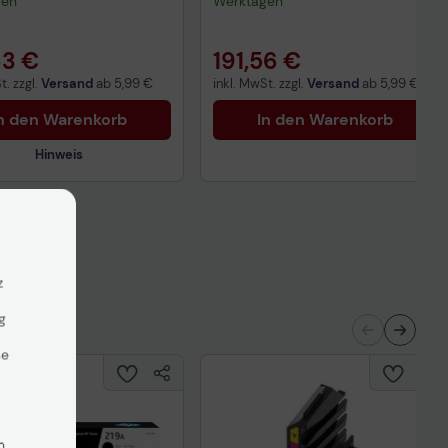
gen
Werktagen
63 €
191,56 €
t. zzgl.
Versand
ab
5,99 €
inkl. MwSt. zzgl.
Versand
ab
5,99 €
n den Warenkorb
In den Warenkorb
Hinweis
nisches Produktdatenblatt
ertragliche Informationen
ß der EU-
z
nverordnung
g
se
n