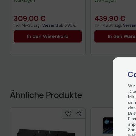
Werktagen
Werktagen
schwarz
309,00 €
439,90 €
inkl. MwSt. zzgl.
Versand
ab
5,99 €
inkl. MwSt. zzgl.
Versa
In den Warenkorb
In den War
Co
Wir
„Co
Ähnliche Produkte
Mit 
sinn
das
Drit
Eins
anpa
Sho
wel