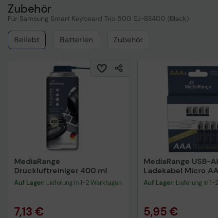
Zubehör
Für Samsung Smart Keyboard Trio 500 EJ-B3400 (Black)
Beliebt
Batterien
Zubehör
MediaRange
MediaRange USB-Ak
Druckluftreiniger 400 ml
Ladekabel Micro A
mAh, 4 St.
Auf Lager
: Lieferung in 1-2 Werktagen
Auf Lager
: Lieferung in 1
7,13 €
5,95 €