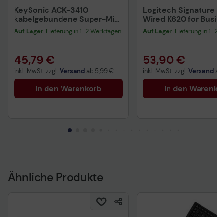
KeySonic ACK-3410
Logitech Signature 
kabelgebundene Super-Mini
Wired K620 for Bus
Tastatur mit Smart-
Auf Lager
: Lieferung in 1-2 Werktagen
Auf Lager
: Lieferung in 1
Touchpad - QWERTY US -
schwarz
45,79 €
53,90 €
inkl. MwSt. zzgl.
Versand
ab
5,99 €
inkl. MwSt. zzgl.
Versand
In den Warenkorb
In den Waren
Ähnliche Produkte