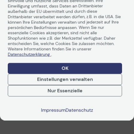
sinnvolle und nützliche Services bereitstellen. Ihre
Einwilligung umfasst, dass Daten an Drittanbieter
Produktbeschreibung
außerhalb der EU übermittelt und durch diese
Drittanbieter verarbeitet werden dürfen, z.B. in die USA. Sie
können Ihre Einstellungen verwalten und jederzeit auf Ihre
persönlichen Bedürfnisse anpassen. Wenn Sie nur
Verbinde bis zu 3 Geräte
essenzielle Cookies akzeptieren, sind nicht alle
Shopfunktionen wie z.B. der Merkzettel verfügbar. Daher
Verbinde das Samsung Smart Keyboard mit bis zu drei
entscheiden Sie, welche Cookies Sie zulassen möchten.
kompatiblen Geräten auf einmal. Genieße die einfache
Weitere Informationen finden Sie in unserer
Kopplung, denn ein Klick kann genügen, um zwischen
Datenschutzerklärung
.
Smartphones, Tablets und anderen Geräten zu wechseln,
die mit dem Samsung Smart Keyboard Trio 500
OK
gekoppelt sind.
Einstellungen verwalten
Weiterlesen
Nur Essenzielle
Impressum
Datenschutz
Technische Daten