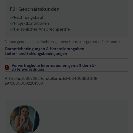
Für Geschäftskunden
1
Rechnungskauf
Projektkonditionen
Persönlicher Ansprechpartner
Neben gesetzlichen Rechten gilt eine Herstellergarantie:
12 Monate
Garantiebedingungen & Herstellerangaben
Liefer- und Zahlungsbedingungen
Vorvertragliche Informationen gemäß der EU-
Datenverordnung
Artikelnr.:
15607362
Herstellernr.:
EJ-B3400BBGGDE
EAN:
8806092201569