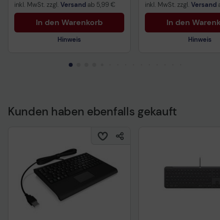
inkl. MwSt. zzgl.
Versand
ab
5,99 €
inkl. MwSt. zzgl.
Versand
In den Warenkorb
In den Waren
Hinweis
Hinweis
Prüfbericht für Lithi
Sicherheitsdatenblat
Sicherheitshinweis
Kunden haben ebenfalls gekauft
Druckluftreiniger vorsichtig
verwenden. Vor Gebrauch stets
Etikett und Produktinformationen
lesen.
Sicherheitsdatenblatt