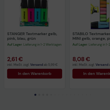
STANGER Textmarker gelb,
STABILO Textmarke
pink, blau, grün
MINI gelb, orange, p
blau
Auf Lager
: Lieferung in 1-2 Werktagen
Auf Lager
: Lieferung in 1
2,61 €
8,08 €
inkl. MwSt. zzgl.
Versand
ab
5,99 €
inkl. MwSt. zzgl.
Versand
In den Warenkorb
In den Waren