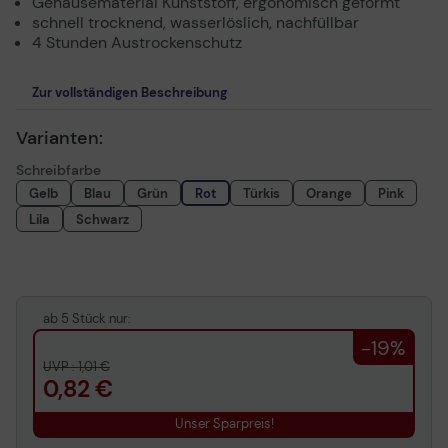
Gehäusematerial Kunststoff, ergonomisch geformt
schnell trocknend, wasserlöslich, nachfüllbar
4 Stunden Austrockenschutz
Zur vollständigen Beschreibung
Varianten:
Schreibfarbe
Gelb
Blau
Grün
Rot
Türkis
Orange
Pink
Lila
Schwarz
ab 5 Stück nur:
-19%
UVP : 1,01 €
0,82 €
Unser Sparpreis!