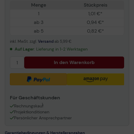
Menge
Stückpreis
1
1,01 €*
ab 3
0,94 €*
ab 5
0,82 €*
inkl. MwSt. zzgl.
Versand
ab
5,99 €
Auf Lager
: Lieferung in 1-2 Werktagen
In den Warenkorb
Für Geschäftskunden
1
Rechnungskauf
Projektkonditionen
Persönlicher Ansprechpartner
Garantiebedingungen & Herstellerangaben