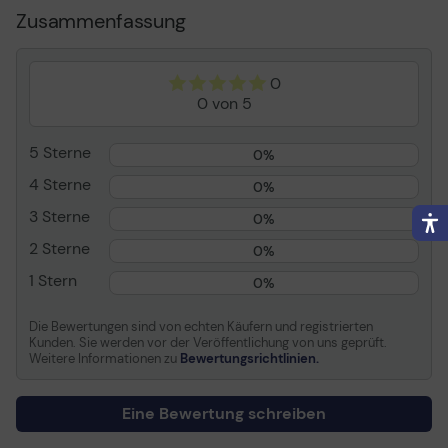
Spitze
Meißelspitze
Zusammenfassung
Schaft
Polypropylen
Nachfüllbar
Ja
0
Produkt-Recycling-Inhalt
Aus recyceltem
0 von 5
Polypropylen
5 Sterne
0%
Allgemein
4 Sterne
0%
Produkttyp
Textmarker
3 Sterne
0%
Farbe
Wasserbasierte Tinte
2 Sterne
0%
Strichstärke
2-5 mm
1 Stern
Spitze
Meißelspitze
0%
Nachfüllbar
Ja
Die Bewertungen sind von echten Käufern und registrierten
Mit Kappe
Ja
Kunden. Sie werden vor der Veröffentlichung von uns geprüft.
Weitere Informationen zu
Bewertungsrichtlinien.
Merkmale
Barcode, farbiger Griff,
Anti-Dry-Out-
Technologie
Eine Bewertung schreiben