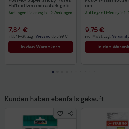
Post-it® Super Sticky Notes
Post-it® Haftnotizen
Haftnotizen extrastark gelb
cm
4 Blöcke + GRATIS 2 Blöcke
Auf Lager
: Lieferung in 1-2 Werktagen
Auf Lager
: Lieferung in 1
7,84 €
9,75 €
inkl. MwSt. zzgl.
Versand
ab
5,99 €
inkl. MwSt. zzgl.
Versand
In den Warenkorb
In den Waren
Kunden haben ebenfalls gekauft