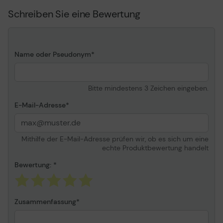
Maße und Gewicht
Schreiben Sie eine Bewertung
Länge
105 mm
Verschiedenes
Name oder Pseudonym
Schaft
Polypropylen
Produkt-Recycling-Inhalt
Aus recyceltem
Polypropylen
Bitte mindestens 3 Zeichen eingeben.
E-Mail-Adresse
Mithilfe der E-Mail-Adresse prüfen wir, ob es sich um eine
echte Produktbewertung handelt
Bewertung:
Zusammenfassung