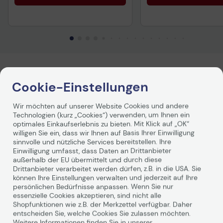
Produktbeschreibung
Cookie-Einstellungen
STABILO BOSS ORIGINAL Textmarker -
Wir möchten auf unserer Website Cookies und andere
Technologien (kurz „Cookies“) verwenden, um Ihnen ein
rot
optimales Einkaufserlebnis zu bieten. Mit Klick auf „OK“
willigen Sie ein, dass wir Ihnen auf Basis Ihrer Einwilligung
sinnvolle und nützliche Services bereitstellen. Ihre
Der STABILO BOSS ORIGINAL Textmarker in
Einwilligung umfasst, dass Daten an Drittanbieter
leuchtendem Rot ist der ideale Begleiter für alle, die ihre
außerhalb der EU übermittelt und durch diese
Texte effektiv hervorheben möchten. Mit einer
Drittanbieter verarbeitet werden dürfen, z.B. in die USA. Sie
Strichstärke von 2,0 bis 5,0 mm ermöglicht die
können Ihre Einstellungen verwalten und jederzeit auf Ihre
innovative Keilspitze präzises Markieren, egal ob Sie
persönlichen Bedürfnisse anpassen. Wenn Sie nur
wichtige Informationen in einem Dokument hervorheben
essenzielle Cookies akzeptieren, sind nicht alle
Weiterlesen
oder kreative Notizen anfertigen möchten. Die
Shopfunktionen wie z.B. der Merkzettel verfügbar. Daher
wasserbasierte Tinte sorgt für ein angenehmes
entscheiden Sie, welche Cookies Sie zulassen möchten.
Weitere Informationen finden Sie in unserer