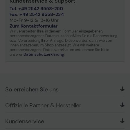
Kundenservice & Support
Tel. +49 2542 9558-250
Fax. +49 2542 9558-234
Mo-Fr 9-12 & 13-16 Uhr
Zum Kontaktformular
Wir verarbeiten Ihre, in diesem Formular eingegebenen,
personenbezogenen Daten ausschließlich für die Beantwortung
bzw. Verarbeitung Ihrer Anfrage. Diese werden dann, wie von
Ihnen angegeben, im Shop angezeigt. Wie wir weitere
personenbezogene Daten verarbeiten entnehmen Sie bitte
unserer
Datenschutzerklärung
.
So erreichen Sie uns
OFFICE Partner GmbH
Offizielle Partner & Hersteller
Schlesierring 35
48712 Gescher
Kundenservice
Telefon: +49 (0) 2542 / 9558250
Kontaktformular