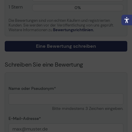
Sicherheitskappe,
1 Stern
0%
metallgefasste Spitze,
Barcode, abnehmbare
Die Bewertungen sind von echten Käufern und registrierten
Kappe
Kunden. Sie werden vor der Veröffentlichung von uns geprüft.
Weitere Informationen zu
Bewertungsrichtlinien.
Verschiedenes
Eine Bewertung schreiben
Schaft
Sechseckig -
Polypropylen
Ausschlussklausel für
Das dargestellte Bild des
Schreiben Sie eine Bewertung
Bildfarbe
Produkts kann eine
andere Farbe aufweisen
Name oder Pseudonym
Bitte mindestens 3 Zeichen eingeben.
E-Mail-Adresse