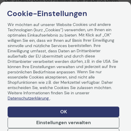
Der STABILO point 88 Fineliner in der Farbe rot bietet
Ihnen ein unvergleichliches Schreiberlebnis mit seiner
Cookie-Einstellungen
feinen Strichstärke von 0,4 mm. Dieser Fineliner ist nicht
nur wasserlöslich, sondern auch non-permanent und
wischfest, was ihn ideal für kreative Projekte, Notizen
Wir möchten auf unserer Website Cookies und andere
oder Zeichnungen macht. Die metallverstärkte Spitze
Technologien (kurz „Cookies“) verwenden, um Ihnen ein
sorgt für eine gleichmäßige Tinte und verhindert ein
optimales Einkaufserlebnis zu bieten. Mit Klick auf „OK“
Weiterlesen
willigen Sie ein, dass wir Ihnen auf Basis Ihrer Einwilligung
Ausfransen, sodass Sie stets präzise und saubere Linien
sinnvolle und nützliche Services bereitstellen. Ihre
ziehen können. Die lichtbeständige und schnell
Einwilligung umfasst, dass Daten an Drittanbieter
trocknende Tinte garantiert, dass Ihre Werke auch nach
außerhalb der EU übermittelt und durch diese
längerer Zeit lebendig und frisch aussehen. Dank seiner
Drittanbieter verarbeitet werden dürfen, z.B. in die USA. Sie
sechseckigen Form aus Polypropylen liegt der STABILO
können Ihre Einstellungen verwalten und jederzeit auf Ihre
point 88 angenehm in der Hand und ermöglicht ein
Technische Daten
persönlichen Bedürfnisse anpassen. Wenn Sie nur
ermüdungsfreies Schreiben, auch bei längeren
essenzielle Cookies akzeptieren, sind nicht alle
Anwendungen. Die belüftete Sicherheitskappe sorgt
Shopfunktionen wie z.B. der Merkzettel verfügbar. Daher
zusätzlich für Sicherheit und schützt die Spitze vor dem
entscheiden Sie, welche Cookies Sie zulassen möchten.
Weitere Informationen finden Sie in unserer
Austrocknen. Der STABILO point 88 Fineliner ist nicht nur
Allgemein
Datenschutzerklärung
.
funktional, sondern überzeugt auch durch seine
Hersteller
Schwan-STABILO
ansprechende Farbgebung. Die leuchtende rote Farbe
bringt Ihre Ideen zum Strahlen und verleiht Ihren
OK
Herst. Art. Nr.
88/50
Arbeiten einen besonderen Akzent. Ob für Schule,
EAN
4006381333887
Einstellungen verwalten
Studium oder im Büro, dieser Fineliner ist ein
unverzichtbares Werkzeug für alle, die Wert auf Qualität