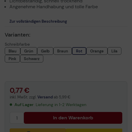
Lichtbeständig, schnell trocknend
Angenehme Handhabung und tolle Farbe
Zur vollständigen Beschreibung
Varianten:
Schreibfarbe
Blau
Grün
Gelb
Braun
Rot
Orange
Lila
Pink
Schwarz
0,77 €
inkl. MwSt. zzgl.
Versand
ab
5,99 €
Auf Lager
: Lieferung in 1-2 Werktagen
In den Warenkorb