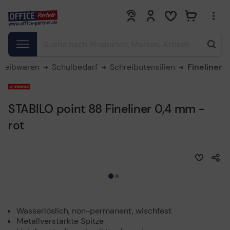
0
0
hreibwaren
Schulbedarf
Schreibutensilien
Fineliner
STABILO point 88 Fineliner 0,4 mm -
rot
Wasserlöslich, non-permanent, wischfest
Metallverstärkte Spitze