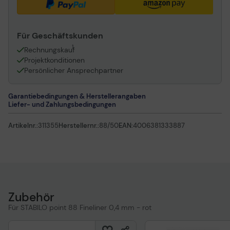
Für Geschäftskunden
1
Rechnungskauf
Projektkonditionen
Persönlicher Ansprechpartner
Garantiebedingungen & Herstellerangaben
Liefer- und Zahlungsbedingungen
Artikelnr.:
311355
Herstellernr.:
88/50
EAN:
4006381333887
Zubehör
Für STABILO point 88 Fineliner 0,4 mm - rot