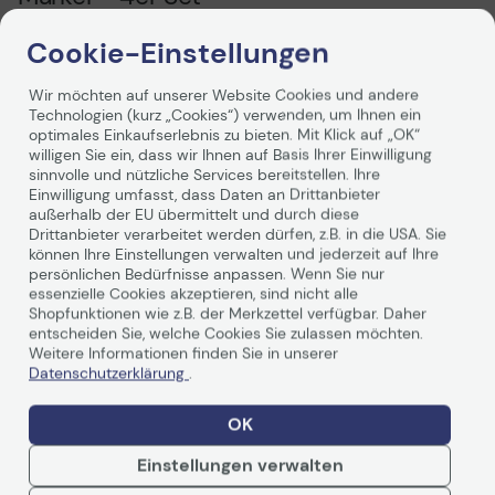
Der STAEDTLER Lumocolor Whiteboard Marker im
Cookie-Einstellungen
praktischen 4er Set bietet Ihnen eine vielseitige und
zuverlässige Lösung für Ihre Schreib- und
Wir möchten auf unserer Website Cookies und andere
Zeichenvorhaben auf Whiteboards, Glas und Porzellan.
Technologien (kurz „Cookies“) verwenden, um Ihnen ein
Mit einer Linienbreite von ca. 2.0 mm sind diese Marker
optimales Einkaufserlebnis zu bieten. Mit Klick auf „OK“
ideal für präzise und klare Beschriftungen. Die Farben
Weiterlesen
willigen Sie ein, dass wir Ihnen auf Basis Ihrer Einwilligung
Schwarz, Rot, Blau und Grün ermöglichen Ihnen eine
sinnvolle und nützliche Services bereitstellen. Ihre
ansprechende Gestaltung Ihrer Präsentationen und
Einwilligung umfasst, dass Daten an Drittanbieter
außerhalb der EU übermittelt und durch diese
Notizen. Ein herausragendes Merkmal dieser Marker ist
Drittanbieter verarbeitet werden dürfen, z.B. in die USA. Sie
ihre Fähigkeit, trocken und rückstandsfrei von den
können Ihre Einstellungen verwalten und jederzeit auf Ihre
beschriebenen Oberflächen abgewischt zu werden. Dies
Technische Daten
persönlichen Bedürfnisse anpassen. Wenn Sie nur
sorgt für eine saubere und ordentliche
essenzielle Cookies akzeptieren, sind nicht alle
Arbeitsumgebung, ohne dass unschöne Rückstände
Shopfunktionen wie z.B. der Merkzettel verfügbar. Daher
zurückbleiben. Zudem sind die Marker schnelltrocknend
entscheiden Sie, welche Cookies Sie zulassen möchten.
und geruchsarm, was den Einsatz in geschlossenen
Weitere Informationen finden Sie in unserer
Allgemein
Räumen besonders angenehm macht. Die DRY SAFE
Datenschutzerklärung
.
Technologie gewährleistet, dass die Marker tagelang
Hersteller
STAEDTLER
offen liegen bleiben können, ohne einzutrocknen. Dies ist
OK
Herst. Art. Nr.
351 WP4
besonders praktisch für den täglichen Gebrauch in
Büros oder Schulen, wo die Marker oft in Gebrauch sind.
EAN
Einstellungen verwalten
4007817328934,
Darüber hinaus sind die STAEDTLER Lumocolor Marker
4007817351437