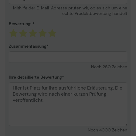
Schaft
Polypropylen
Mithilfe der E-Mail-Adresse prüfen wir, ob es sich um eine
echte Produktbewertung handelt
Packung
Box
Kennzeichnung
ISO 554
Bewertung:
Zusammenfassung
Noch
250
Zeichen
Ihre detaillierte Bewertung
Noch
4000
Zeichen