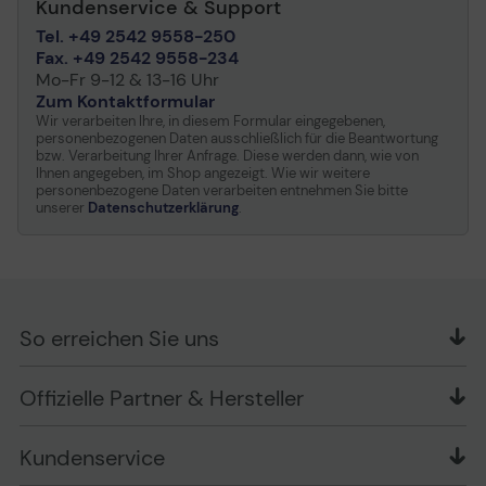
Kundenservice & Support
Tel. +49 2542 9558-250
Fax. +49 2542 9558-234
Mo-Fr 9-12 & 13-16 Uhr
Zum Kontaktformular
Wir verarbeiten Ihre, in diesem Formular eingegebenen,
personenbezogenen Daten ausschließlich für die Beantwortung
bzw. Verarbeitung Ihrer Anfrage. Diese werden dann, wie von
Ihnen angegeben, im Shop angezeigt. Wie wir weitere
personenbezogene Daten verarbeiten entnehmen Sie bitte
unserer
Datenschutzerklärung
.
So erreichen Sie uns
OFFICE Partner GmbH
Offizielle Partner & Hersteller
Schlesierring 35
48712 Gescher
Kundenservice
Telefon: +49 (0) 2542 / 9558250
Kontaktformular