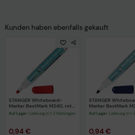
Kunden haben ebenfalls gekauft
STANGER Whiteboard-
STANGER Whiteboa
Marker BestMark M240, rot
Marker BestMark M2
1.0 - 3.0 mm
1.0 - 3.0 mm
Auf Lager
: Lieferung in 1-2 Werktagen
Auf Lager
: Lieferung in 1
0,94 €
0,94 €