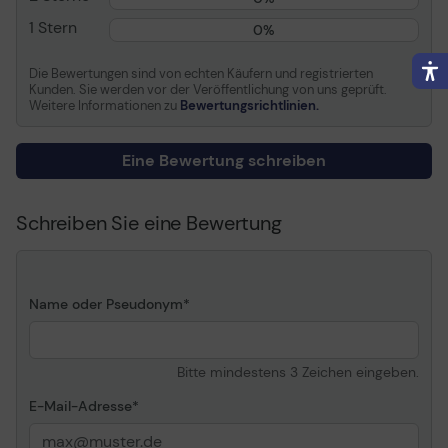
1 Stern
0%
Packungsmenge
4 (Spezifikationen gelten
für einen Artikel)
Die Bewertungen sind von echten Käufern und registrierten
Produkttyp
Marker - für Glas,
Kunden. Sie werden vor der Veröffentlichung von uns geprüft.
Whiteboard, Porzellan
Weitere Informationen zu
Bewertungsrichtlinien.
Farbe
Schwarz, Rot, Blau, Grün
Strichstärke
2 mm
Eine Bewertung schreiben
Spitze
Kugel
Nachfüllbar
Ja
Schreiben Sie eine Bewertung
Mit Kappe
Ja
Clip
Ja
Merkmale
Flugzeugsicher, Schutz
Name oder Pseudonym
vor Austrocknen,
geruchsarme Tinte,
xylenfrei, toluolfrei,
Bitte mindestens 3 Zeichen eingeben.
schnelltrocknend
E-Mail-Adresse
Verschiedenes