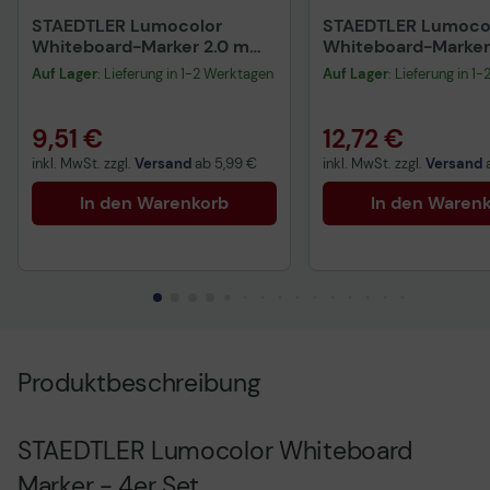
STAEDTLER Lumocolor
STAEDTLER Lumoco
Whiteboard-Marker 2.0 mm
Whiteboard-Marker 
Mehrfarbig
mm Mehrfarbig
Auf Lager
: Lieferung in 1-2 Werktagen
Auf Lager
: Lieferung in 1
9,51 €
12,72 €
inkl. MwSt. zzgl.
Versand
ab
5,99 €
inkl. MwSt. zzgl.
Versand
In den Warenkorb
In den Waren
Produktbeschreibung
STAEDTLER Lumocolor Whiteboard
Marker - 4er Set