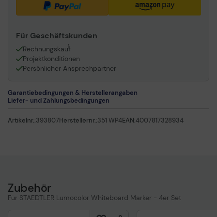
Für Geschäftskunden
1
Rechnungskauf
Projektkonditionen
Persönlicher Ansprechpartner
Garantiebedingungen & Herstellerangaben
Liefer- und Zahlungsbedingungen
Artikelnr.:
393807
Herstellernr.:
351 WP4
EAN:
4007817328934
Zubehör
Für STAEDTLER Lumocolor Whiteboard Marker - 4er Set