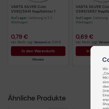
VARTA SILVER Coin
VARTA SILVER Coi
V392/SR41 Napfblister 1
V395/SR57 Napfbl
Auf Lager
: Lieferung in 1-2
Auf Lager
: Lieferung 
Werktagen
Werktagen
0,79 €
0,69 €
inkl. MwSt. zzgl.
Versand
ab
5,99 €
inkl. MwSt. zzgl.
Versa
In den Warenkorb
In den War
Co
Hinweis
Hinweis
Wir
„Co
Mit 
Technisches Produktdatenblatt
Technisches Prod
sinn
das
Drit
Eins
Ähnliche Produkte
anpa
Sho
wel