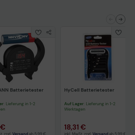
NN Batterietester
HyCell Batterietester
er
: Lieferung in 1-2
Auf Lager
: Lieferung in 1-2
gen
Werktagen
 €
18,31 €
t. zzgl.
Versand
ab
5,99 €
inkl. MwSt. zzgl.
Versand
ab
5,99 €