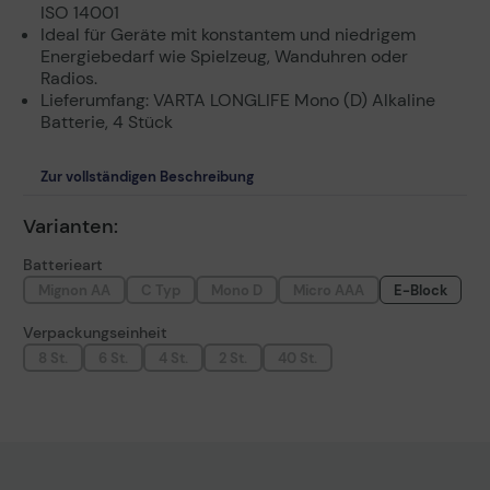
ISO 14001
Ideal für Geräte mit konstantem und niedrigem
Energiebedarf wie Spielzeug, Wanduhren oder
Radios.
Lieferumfang: VARTA LONGLIFE Mono (D) Alkaline
Batterie, 4 Stück
Zur vollständigen Beschreibung
Varianten:
Batterieart
Mignon AA
C Typ
Mono D
Micro AAA
E-Block
Verpackungseinheit
8 St.
6 St.
4 St.
2 St.
40 St.