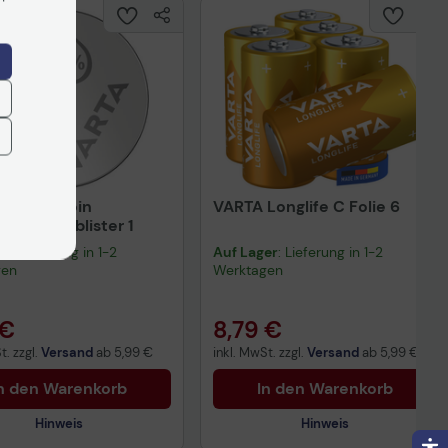
SILVER Coin
VARTA Longlife C Folie 6
R69 Napfblister 1
er
: Lieferung in 1-2
Auf Lager
: Lieferung in 1-2
gen
Werktagen
 €
8,79 €
t. zzgl.
Versand
ab
5,99 €
inkl. MwSt. zzgl.
Versand
ab
5,99 €
n den Warenkorb
In den Warenkorb
Hinweis
Hinweis