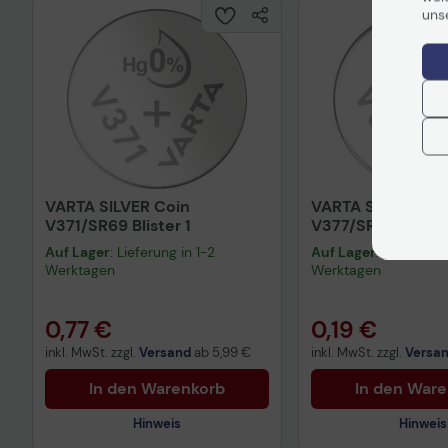
uns
VARTA SILVER Coin
VARTA SILVER Coi
V371/SR69 Blister 1
V377/SR66 Napfbli
Auf Lager
: Lieferung in 1-2
Auf Lager
: Lieferung 
Werktagen
Werktagen
0,77 €
0,19 €
inkl. MwSt. zzgl.
Versand
ab
5,99 €
inkl. MwSt. zzgl.
Versa
In den Warenkorb
In den War
Hinweis
Hinweis