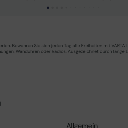
uktdatenblatt
Technisches Produktdatenblatt
Tech
tterien. Bewahren Sie sich jeden Tag alle Freiheiten mit VARTA 
ngen, Wanduhren oder Radios. Ausgezeichnet durch lange Lau
Allgemein