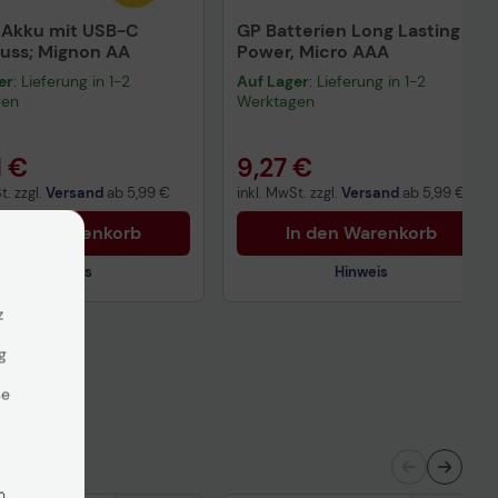
® Akku mit USB-C
GP Batterien Long Lasting
uss; Mignon AA
Power, Micro AAA
er
: Lieferung in 1-2
Auf Lager
: Lieferung in 1-2
gen
Werktagen
1 €
9,27 €
t. zzgl.
Versand
ab
5,99 €
inkl. MwSt. zzgl.
Versand
ab
5,99 €
n den Warenkorb
In den Warenkorb
Hinweis
Hinweis
z
g
bericht für Lithiumbatterien
Technisches Produktdatenblatt
se
erheitsdatenblatt
Sicherheitsdatenblatt
n