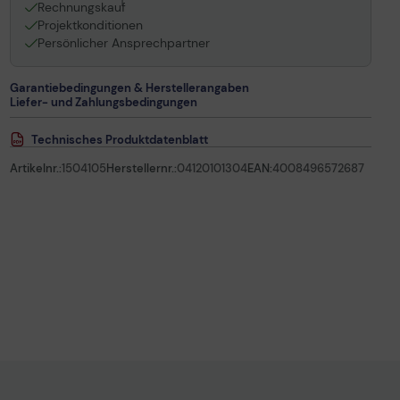
1
Rechnungskauf
Projektkonditionen
Persönlicher Ansprechpartner
Garantiebedingungen & Herstellerangaben
Liefer- und Zahlungsbedingungen
Technisches Produktdatenblatt
Artikelnr.:
1504105
Herstellernr.:
04120101304
EAN:
4008496572687