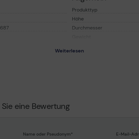
Produkttyp
Höhe
687
Durchmesser
Gewicht
Weiterlesen
Batterie
 04120 Batterie - 4 x D /
i-Mangan
Typ
Technologie
Mitgelieferte Anzahl
Bereitgestellte Spannung
 Sie eine Bewertung
 - Alkali-Mangan
Name oder Pseudonym
E-Mail-Adr