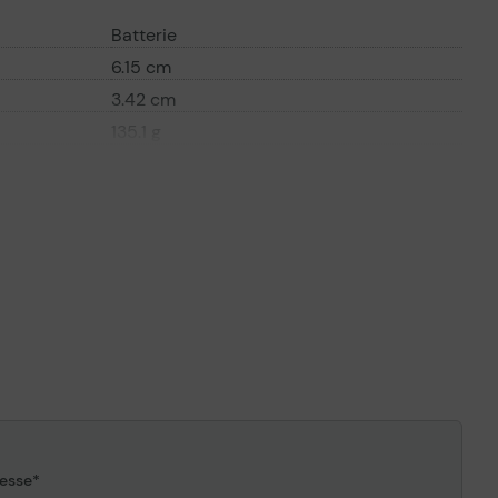
Batterie
6.15 cm
3.42 cm
135.1 g
Typ D / LR20
Alkali-Mangan
4
1.5 V
esse