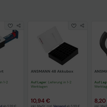
rt
ANSMANN 48 Akkubox
ANSMA
in 1-2
Auf Lager
: Lieferung in 1-2
Auf Lag
Werktagen
Werkta
10,94 €
8,20
nd
ab
5,99 €
inkl. MwSt. zzgl.
Versand
ab
5,99 €
inkl. MwS