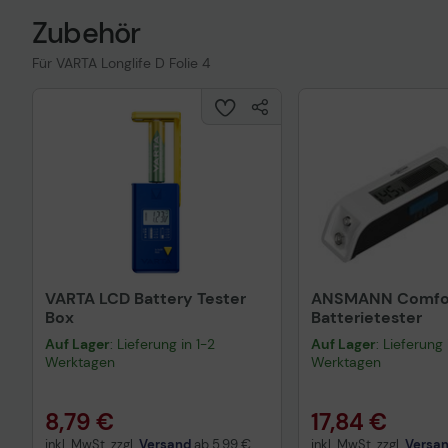
Zubehör
Für VARTA Longlife D Folie 4
VARTA LCD Battery Tester
ANSMANN Comfo
Box
Batterietester
Auf Lager
: Lieferung in 1-2
Auf Lager
: Lieferung 
Werktagen
Werktagen
8,79 €
17,84 €
inkl. MwSt. zzgl.
Versand
ab
5,99 €
inkl. MwSt. zzgl.
Versa