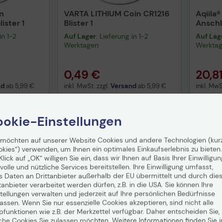
n
VARTA LITHIUM Coin CR1216
Aqiila
ister 1
Blister 1
Anschl
in 1-2
Auf Lager
: Lieferung in 1-2
Auf Lag
Werktagen
Werkta
0,49 €
20,8
nd
ab
5,99 €
inkl. MwSt. zzgl.
Versand
ab
5,99 €
inkl. MwS
enkorb
In den Warenkorb
I
okie-Einstellungen
Hinweis
 möchten auf unserer Website Cookies und andere Technologien (kur
okies“) verwenden, um Ihnen ein optimales Einkaufserlebnis zu bieten.
Klick auf „OK“ willigen Sie ein, dass wir Ihnen auf Basis Ihrer Einwilligun
uktdatenblatt
Technisches Produktdatenblatt
Prüf
volle und nützliche Services bereitstellen. Ihre Einwilligung umfasst,
s Daten an Drittanbieter außerhalb der EU übermittelt und durch die
Sich
tanbieter verarbeitet werden dürfen, z.B. in die USA. Sie können Ihre
tellungen verwalten und jederzeit auf Ihre persönlichen Bedürfnisse
ssen. Wenn Sie nur essenzielle Cookies akzeptieren, sind nicht alle
pfunktionen wie z.B. der Merkzettel verfügbar. Daher entscheiden Sie,
che Cookies Sie zulassen möchten. Weitere Informationen finden Sie i