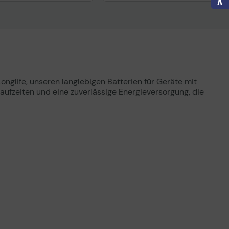
nisches Produktdatenblatt
Technisches Produktdatenblatt
Longlife, unseren langlebigen Batterien für Geräte mit
fzeiten und eine zuverlässige Energieversorgung, die