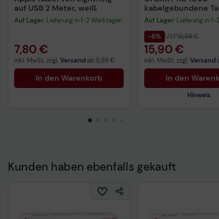
auf USB 2 Meter, weiß
kabelgebundene Tas
QWERTZ DE - schwa
Auf Lager
: Lieferung in 1-2 Werktagen
Auf Lager
: Lieferung in 1
-6%
UVP
16,99 €
7,80 €
15,90 €
inkl. MwSt. zzgl.
Versand
ab
5,99 €
inkl. MwSt. zzgl.
Versand
In den Warenkorb
In den Waren
Hinweis
Kunden haben ebenfalls gekauft
Technisches Produkt