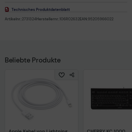
Technisches Produktdatenblatt
Artikelnr.:
2731324
Herstellernr.:
106R02632
EAN:
95205966022
Beliebte Produkte
Apple Kabel von Lightning
CHERRY KC 1000