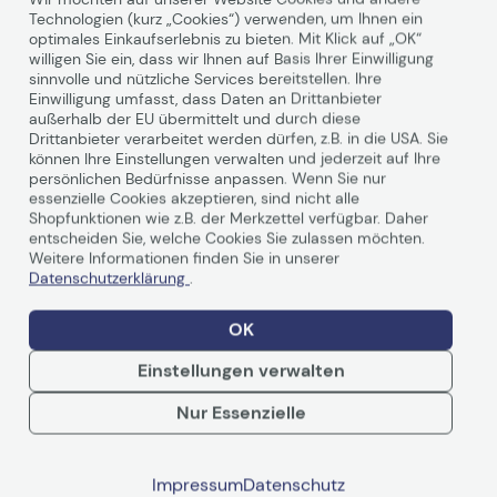
Technologien (kurz „Cookies“) verwenden, um Ihnen ein
optimales Einkaufserlebnis zu bieten. Mit Klick auf „OK“
Technische Daten
willigen Sie ein, dass wir Ihnen auf Basis Ihrer Einwilligung
sinnvolle und nützliche Services bereitstellen. Ihre
Einwilligung umfasst, dass Daten an Drittanbieter
PDF-Datenblatt
außerhalb der EU übermittelt und durch diese
Drittanbieter verarbeitet werden dürfen, z.B. in die USA. Sie
können Ihre Einstellungen verwalten und jederzeit auf Ihre
Allgemein
persönlichen Bedürfnisse anpassen. Wenn Sie nur
essenzielle Cookies akzeptieren, sind nicht alle
Hersteller
Xerox
Shopfunktionen wie z.B. der Merkzettel verfügbar. Daher
entscheiden Sie, welche Cookies Sie zulassen möchten.
Herst. Art. Nr.
106R02632
Weitere Informationen finden Sie in unserer
EAN
0095205966022
Datenschutzerklärung
.
Hauptmerkmale
OK
Produktbeschreibung
Xerox HP LaserJet M4555
Weiterlesen
Einstellungen verwalten
MFP - Schwarz -
Tonerpatrone (Alternative
Nur Essenzielle
zu: HP CE390X)
Produkttyp
Tonerpatrone
Bewertungen
Impressum
Datenschutz
Drucktechnologie
Laser