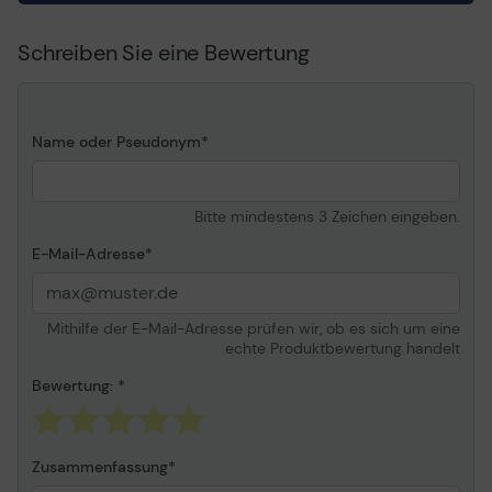
Drucktechnologie
Laser
Farbe
Schwarz
Schreiben Sie eine Bewertung
Kapazität
Bis zu 24000 Seiten bei
5% Deckung
Name oder Pseudonym
Informationen zur Kompatibilität
Kompatibel mit
HP LaserJet Enterprise
600 M602dn, 600
Bitte mindestens 3 Zeichen eingeben.
M602m, 600 M602n,
600 M602x, 600
E-Mail-Adresse
M603dn, 600 M603n,
600 M603xh, M4555
MFP, M4555f MFP,
Mithilfe der E-Mail-Adresse prüfen wir, ob es sich um eine
M4555fskm MFP,
echte Produktbewertung handelt
M4555h MFP
Bewertung:
Zusammenfassung