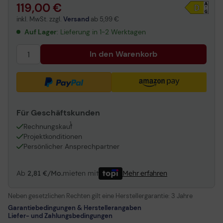
U28P2A: 28", 4K-UHD, DisplayPort, USB 3.2
119,00 €
U32P2: 32", 4K-UHD, DisplayPort, USB 3.2
inkl. MwSt. zzgl.
Versand
ab
5,99 €
Q32P2CA: 32", WQHD, DisplayPort, USB-C
Auf Lager
: Lieferung in 1-2 Werktagen
In den Warenkorb
Für Geschäftskunden
1
Rechnungskauf
Projektkonditionen
Persönlicher Ansprechpartner
Ab
2,81 €/Mo.
mieten mit
Mehr erfahren
Neben gesetzlichen Rechten gilt eine Herstellergarantie:
3 Jahre
Garantiebedingungen & Herstellerangaben
Liefer- und Zahlungsbedingungen