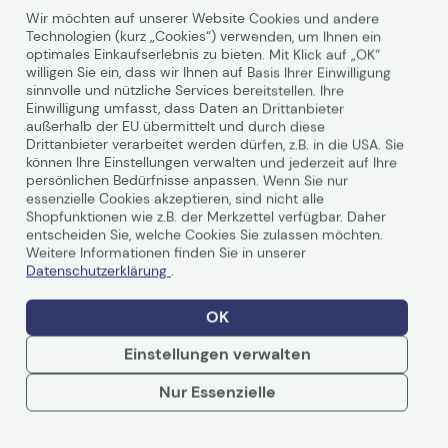
Wir möchten auf unserer Website Cookies und andere
In den Warenkorb
In den Waren
Technologien (kurz „Cookies“) verwenden, um Ihnen ein
optimales Einkaufserlebnis zu bieten. Mit Klick auf „OK“
Hinweis
Hinweis
willigen Sie ein, dass wir Ihnen auf Basis Ihrer Einwilligung
sinnvolle und nützliche Services bereitstellen. Ihre
Einwilligung umfasst, dass Daten an Drittanbieter
außerhalb der EU übermittelt und durch diese
Drittanbieter verarbeitet werden dürfen, z.B. in die USA. Sie
können Ihre Einstellungen verwalten und jederzeit auf Ihre
persönlichen Bedürfnisse anpassen. Wenn Sie nur
Produktbeschreibung
essenzielle Cookies akzeptieren, sind nicht alle
Shopfunktionen wie z.B. der Merkzettel verfügbar. Daher
entscheiden Sie, welche Cookies Sie zulassen möchten.
AOC 27P2Q - Komfort, Konnektivität
Weitere Informationen finden Sie in unserer
Datenschutzerklärung
.
Technisches Produktdatenblatt
Technisches Produkt
und Leistung eines 27-Zoll-Full-HD-
Produktdatenblatt
Produktdatenblatt
Monitors
OK
Einstellungen verwalten
Der 27P2Q ist mit einem flachen 27" IPS/3FL-Panel und
Full HD-Auflösung in einem schlanken, an 3 Seiten
Nur Essenzielle
rahmenlosen Display ausgestattet, um Profis, Start-ups
und KMUs bei der Erreichung ihrer Produktivitätsziele zu
Weiterlesen
unterstützen. Zudem bietet das Modell einen weiten