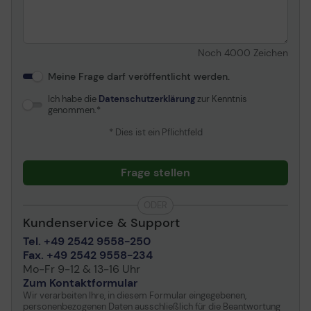
Stromverbrauch SDR
17.6 kWh/1.000 h
(eingeschaltet)
Stromverbrauch (typisch)
20 Watt
USB Hub
Noch
4000
Zeichen
Stromverbrauch im
0.3 Watt
Standby-Modus
Der in den AOC-Monitoren integrierte USB-Hub sorgt für
Meine Frage darf veröffentlicht werden.
Stromverbrauch (Aus-
0.3 Watt
Benutzerfreundlichkeit und Zweckmäßigkeit auf Ihrem
Ich habe die
Datenschutzerklärung
zur Kenntnis
Modus)
Schreibtisch. Die seitlichen Anschlüsse sind leicht
genommen.
erreichbar, auch wenn Sie diese nicht sehen; Sie
vergeuden keine Zeit mehr, auf der Rückseite des PCs
* Dies ist ein Pflichtfeld
Abmessungen und Gewicht
nach einem freien USB-Anschluss zu suchen.
Details zu Abmessungen
Ohne Fuß - Breite: 61.36
Frage stellen
& Gewicht
cm - Tiefe: 5.11 cm - Höhe:
36.95 cm
ODER
Umweltschutzstandards
Kundenservice & Support
Tel. +49 2542 9558-250
TCO-zertifiziert
TCO Certified Displays 8
Fax. +49 2542 9558-234
Mo-Fr 9-12 & 13-16 Uhr
Herstellergarantie
Zum Kontaktformular
Wir verarbeiten Ihre, in diesem Formular eingegebenen,
Service und Support
Begrenzte Garantie - 3
personenbezogenen Daten ausschließlich für die Beantwortung