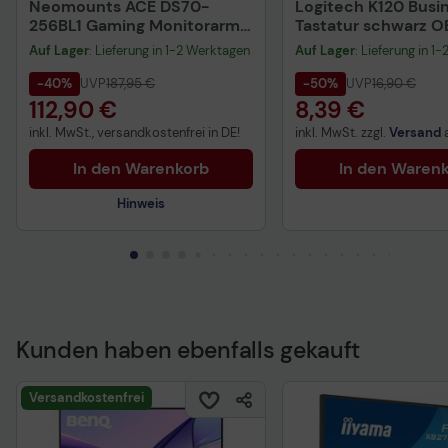
Neomounts ACE DS70-
Logitech K120 Busi
256BL1 Gaming Monitorarm
Tastatur schwarz 
Tischhalterung 61-145 cm
Auf Lager
: Lieferung in 1-2 Werktagen
Auf Lager
: Lieferung in 1
24-57 Zoll
-40%
UVP
187,95 €
-50%
UVP
16,90 €
112,90 €
8,39 €
inkl. MwSt., versandkostenfrei in DE!
inkl. MwSt. zzgl.
Versand
In den Warenkorb
In den Waren
Hinweis
Technisches Produktdatenblatt
Kunden haben ebenfalls gekauft
Versandkostenfrei