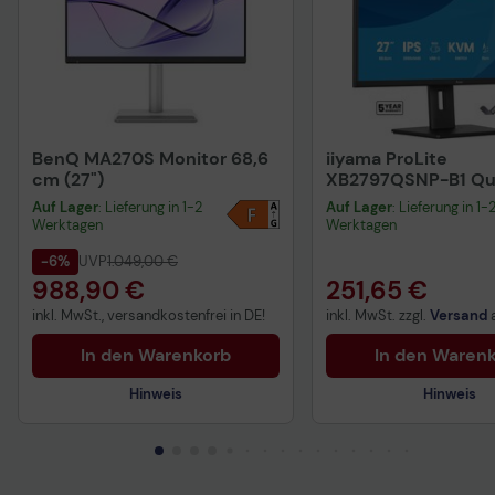
BenQ MA270S Monitor 68,6
iiyama ProLite
cm (27")
XB2797QSNP-B1 Qu
Display 68,6 cm (27
Auf Lager
: Lieferung in 1-2
Auf Lager
: Lieferung in 1-
Werktagen
Werktagen
-6%
UVP
1.049,00 €
988,90 €
251,65 €
inkl. MwSt., versandkostenfrei in DE!
inkl. MwSt. zzgl.
Versand
In den Warenkorb
In den Waren
Hinweis
Hinweis
Produktdatenblatt
Vorvertragliche Info