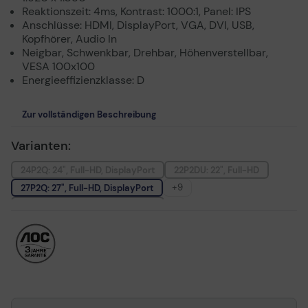
Reaktionszeit: 4ms, Kontrast: 1000:1, Panel: IPS
Anschlüsse: HDMI, DisplayPort, VGA, DVI, USB,
Kopfhörer, Audio In
Neigbar, Schwenkbar, Drehbar, Höhenverstellbar,
VESA 100x100
Energieeffizienzklasse: D
Zur vollständigen Beschreibung
Varianten:
24P2Q: 24", Full-HD, DisplayPort
22P2DU: 22", Full-HD
+9
27P2Q: 27", Full-HD, DisplayPort
U27P2: 27", 4K-UHD, DisplayPort
Q24P2Q: 24", QHD, DisplayPort
Q27P2Q: 27", WQHD, DisplayPort
27P2C: 27", Full-HD, DisplayPort, USB-C
CU34P2A: 34", WQHD, DisplayPort, USB 3.2
Q32P2: 32", QHD, DisplayPort, USB 3.2