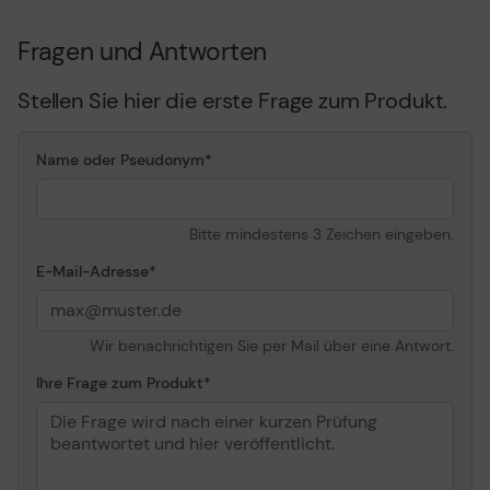
Höheneinstellung
150 mm
VESA-Halterung
100 x 100 mm
Fragen und Antworten
Verschiedenes
Stellen Sie hier die erste Frage zum Produkt.
Enthaltene Kabel
1 x HDMI-Kabel - 1.8 m
1 x DisplayPort-Kabel - 1.8
Name oder Pseudonym
m
1 x VGA-Kabel - 1.8 m
1 x DVI-Kabel - 1.8 m
Bitte mindestens 3 Zeichen eingeben.
1 x Audiokabel - 1.8 m
E-Mail-Adresse
Kennzeichnung
RoHS, Bleifrei,
quecksilberfrei
Stromversorgung
Wir benachrichtigen Sie per Mail über eine Antwort.
Ihre Frage zum Produkt
Eingangsspannung
Wechselstrom 120/230 V
(50/60 Hz)
Leistungsaufnahme im
17.6 W
Ein-Zustand