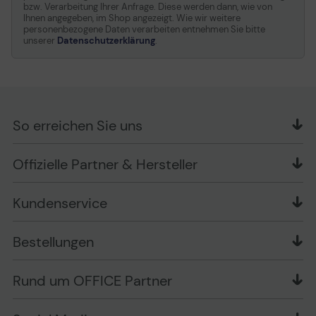
Jahre
bzw. Verarbeitung Ihrer Anfrage. Diese werden dann, wie von
Ihnen angegeben, im Shop angezeigt. Wie wir weitere
personenbezogene Daten verarbeiten entnehmen Sie bitte
unserer
Datenschutzerklärung
.
So erreichen Sie uns
OFFICE Partner GmbH
Pivot-Funktion
Offizielle Partner & Hersteller
Schlesierring 35
48712 Gescher
Dank der Schwenkfunktion ist der P2 vom Querformat
um 180° in das Hochformat drehbar, was besonders
Kundenservice
Telefon: +49 (0) 2542 / 9558250
beim Desktop Publishing sehr praktisch ist.
Kontaktformular
Apple im Unternehmen
Bestellungen
Bewertungsrichtlinien
Ansprechpartner bei fehlerhafter Ware und Schäden
FAQ
Rückruf-Service
Liefer- und Zahlungsbedingungen
OFFICE Partner Blog
Rund um OFFICE Partner
Versand im Namen Dritter
Wissen mit OP
Zahlungsarten
Produkttests
Über uns
Widerrufsrecht
Markenshops