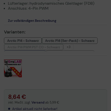
Lüfterlager: hydrodynamisches Gleitlager (FDB)
Anschluss: 4-Pin PWM
Zur vollständigen Beschreibung
Varianten:
Arctic P14 - Schwarz
Arctic P14 (5er-Pack) - Schwarz
+3
Arctic P14 PWM PST CO - Schwarz
Arctic P14 PWM - Weiß
Arctic P14 PWM PST - Weiß
Arctic P14 PWM PST - Weiß/Transparent
8,64 €
inkl. MwSt. zzgl.
Versand
ab
5,99 €
Artikel aktuell nicht lieferbar!