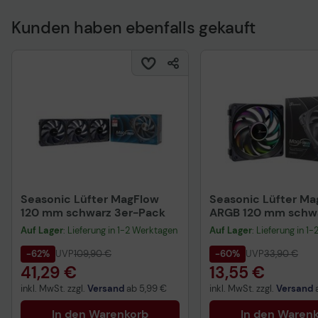
Kunden haben ebenfalls gekauft
Technisches Produkt
Seasonic Lüfter MagFlow
Seasonic Lüfter Ma
120 mm schwarz 3er-Pack
ARGB 120 mm schw
Auf Lager
: Lieferung in 1-2 Werktagen
Auf Lager
: Lieferung in 1
-62%
UVP
109,90 €
-60%
UVP
33,90 €
41,29 €
13,55 €
inkl. MwSt. zzgl.
Versand
ab
5,99 €
inkl. MwSt. zzgl.
Versand
In den Warenkorb
In den Waren