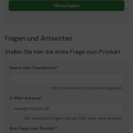
der niedrigen Spulentemperatur der neuen ARCTIC
Hinzufügen
Lüftermotoren, ist die Lebensdauer der Lüfter viermal
so lang. Daher verlängern wir die Garantie auf 10
Jahre.
200 BIS 1700 U/MIN VIA PWM GEREGELT
Fragen und Antworten
Dank des 4-Pin Steckers kann die Lüfterdrehzahl via
Stellen Sie hier die erste Frage zum Produkt.
PWM gesteuert werden. Dies reduziert die
Geräuschentwicklung auf ein Minimum und garantiert
gleichzeitig höchste Kühlleistung.
Name oder Pseudonym
Bitte mindestens 3 Zeichen eingeben.
E-Mail-Adresse
Wir benachrichtigen Sie per Mail über eine Antwort.
Ihre Frage zum Produkt