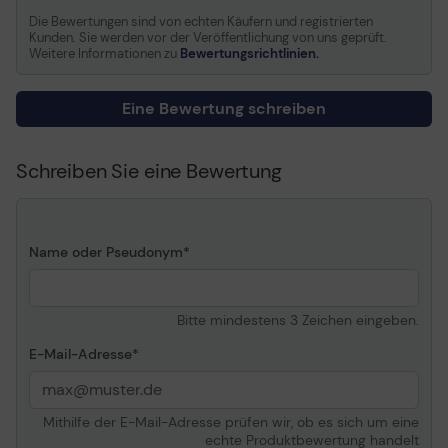
Allgemein
Die Bewertungen sind von echten Käufern und registrierten
Kunden. Sie werden vor der Veröffentlichung von uns geprüft.
Produkttyp
Gehäuselüfter
Weitere Informationen zu
Bewertungsrichtlinien.
Breite
14 cm
Tiefe
14 cm
Eine Bewertung schreiben
Höhe
2.7 cm
Gewicht
194 g
Schreiben Sie eine Bewertung
Transportabmessungen
14.3 cm x 14.3 cm x 2.9 cm
(B x T x H)/Gewicht
/ 233 g
Farbe
Weiß
Name oder Pseudonym
Kühlkörper und Lüfter
Bitte mindestens 3 Zeichen eingeben.
Lüfterdurchmesser
140 mm
Gebläsehöhe
27 mm
E-Mail-Adresse
Lüfterlager
Dynamisches Fluid-Lager
Drehgeschwindigkeit
200 - 1700 U/min
Mithilfe der E-Mail-Adresse prüfen wir, ob es sich um eine
Luftstrom
123.76 m³/h (72,8 CFM)
echte Produktbewertung handelt