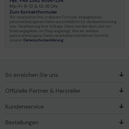
Fax. +49 2542 9558-234
Mo-Fr 9-12 & 13-16 Uhr
Zum Kontaktformular
INDIVIDUELLE INSTALLATION
Wir verarbeiten Ihre, in diesem Formular eingegebenen,
personenbezogenen Daten ausschließlich für die Beantwortung
- Warme Luft wird aus dem Gehäuse herausgetragen
bzw. Verarbeitung Ihrer Anfrage. Diese werden dann, wie von
- Kalte Luft wird von außen in das Gehäuse
Ihnen angegeben, im Shop angezeigt. Wie wir weitere
eingezogen
personenbezogene Daten verarbeiten entnehmen Sie bitte
unserer
Datenschutzerklärung
.
So erreichen Sie uns
OFFICE Partner GmbH
Offizielle Partner & Hersteller
Schlesierring 35
48712 Gescher
Kundenservice
Telefon: +49 (0) 2542 / 9558250
Kontaktformular
Apple im Unternehmen
Bestellungen
Bewertungsrichtlinien
Ansprechpartner bei fehlerhafter Ware und Schäden
FAQ
Rückruf-Service