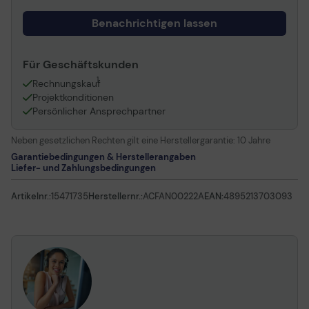
Benachrichtigen lassen
Für Geschäftskunden
1
Rechnungskauf
Projektkonditionen
Persönlicher Ansprechpartner
Neben gesetzlichen Rechten gilt eine Herstellergarantie:
10 Jahre
Garantiebedingungen & Herstellerangaben
Liefer- und Zahlungsbedingungen
Artikelnr.:
15471735
Herstellernr.:
ACFAN00222A
EAN:
4895213703093