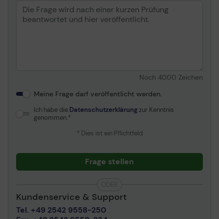
Noch
4000
Zeichen
Meine Frage darf veröffentlicht werden.
Ich habe die
Datenschutzerklärung
zur Kenntnis
genommen.
* Dies ist ein Pflichtfeld
HOCHWERTIGES GLEITLAGER
Frage stellen
Dank einer in Deutschland entwickelten Kombination
von Legierung/Schmiermittel wird die Reibung
ODER
innerhalb des Lagers reduziert und eine höhere
Effizienz erzielt. Auf diese Weise entwickelt sich
Kundenservice & Support
weniger Wärme, es entstehen weniger Lagergeräusche
Tel. +49 2542 9558-250
und die Lebensdauer des Lüfters wird verlängert.