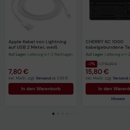
Apple Kabel von Lightning
CHERRY KC 1000
auf USB 2 Meter, weiß
kabelgebundene Tas
QWERTZ DE - schwa
Auf Lager
: Lieferung in 1-2 Werktagen
Auf Lager
: Lieferung in 1
-7%
UVP
16,99 €
7,80 €
15,80 €
inkl. MwSt. zzgl.
Versand
ab
5,99 €
inkl. MwSt. zzgl.
Versand
In den Warenkorb
In den Waren
Hinweis