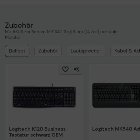
Zubehör
Für ASUS ZenScreen MB14AC 35,56 cm (14 Zoll) portbaler
Monitor
Beliebt
Zubehör
Lautsprecher
Kabel & Ad
Logitech K120 Business-
Logitech MK540 A
Tastatur schwarz OEM