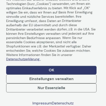
Technologien (kurz „Cookies“) verwenden, um Ihnen ein
Hinweis
Hinweis
optimales Einkaufserlebnis zu bieten. Mit Klick auf „OK“
willigen Sie ein, dass wir Ihnen auf Basis Ihrer Einwilligung
sinnvolle und nützliche Services bereitstellen. Ihre
Einwilligung umfasst, dass Daten an Drittanbieter
Technisches Produktdatenblatt
Technisches Produkt
außerhalb der EU übermittelt und durch diese
Drittanbieter verarbeitet werden dürfen, z.B. in die USA. Sie
Vorvertragliche Informationen
Vorvertragliche Info
können Ihre Einstellungen verwalten und jederzeit auf Ihre
Produktbeschreibung
gemäß der EU-
gemäß der EU-
persönlichen Bedürfnisse anpassen. Wenn Sie nur
Datenverordnung
Datenverordnung
essenzielle Cookies akzeptieren, sind nicht alle
Produktdatenblatt
Produktdatenblatt
Shopfunktionen wie z.B. der Merkzettel verfügbar. Daher
ASUS MB14AC
entscheiden Sie, welche Cookies Sie zulassen möchten.
Weitere Informationen finden Sie in unserer
Datenschutzerklärung
.
Erweitern Sie Ihr Blickfeld. Erleben Sie die
OK
Freiheit.
Einstellungen verwalten
Der ASUS ZenScreen MB14AC ist dafür ausgelegt, Ihre
Nur Essenzielle
Produktivität zu unterstützen – egal wo Sie sich
Weiterlesen
befinden. Er ist ein tragbarer
Monitor
mit einer hybriden
USB-C-Signallösung (DP Alt-Modus+ USB 3.0). Das
Impressum
Datenschutz
bedeutet, dass er nur ein einziges USB-C-Kabel sowohl