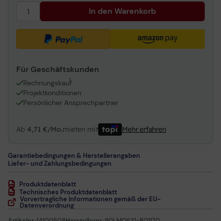
In den Warenkorb
Für Geschäftskunden
1
Rechnungskauf
Projektkonditionen
Persönlicher Ansprechpartner
Ab
4,71 €/Mo.
mieten mit
Mehr erfahren
Garantiebedingungen & Herstellerangaben
Liefer- und Zahlungsbedingungen
Produktdatenblatt
Technisches Produktdatenblatt
Vorvertragliche Informationen gemäß der EU-
Datenverordnung
Artikelnr.:
14100508
Herstellernr.:
90LM0631-B01170