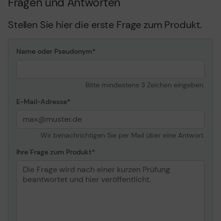
Fragen und Antworten
Hintergrundbeleuchtungs-
WLED
Technologie
Stellen Sie hier die erste Frage zum Produkt.
Besonderheiten
HDCP, Skin-Tone
Selection, ASUS Splendid
Video Preset Mode, ASUS
Name oder Pseudonym
QuickFit Virtual Scale,
ASUS GamePlus,
flimmerfreie Technologie,
Bitte mindestens 3 Zeichen eingeben.
automatische Drehung,
Farbtemperatur Auswahl,
E-Mail-Adresse
Low Blue Light-
Technologie
Farbe
Dunkelgrau
Wir benachrichtigen Sie per Mail über eine Antwort.
Abmessungen (Breite x
32.494 cm x 1.12 cm x
Ihre Frage zum Produkt
Tiefe x Höhe)
20.803 cm
Gewicht
590 g
Konnektivität
Schnittstellen
USB-C