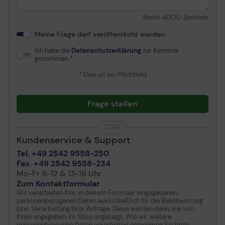
Verschiedenes
Noch
4000
Zeichen
Zubehör im Lieferumfang
Tragetasche mit Display-
Meine Frage darf veröffentlicht werden.
Ständer
Ich habe die
Datenschutzerklärung
zur Kenntnis
Enthaltene Kabel
1 x USB-C Kabel
genommen.
Kennzeichnung
UL, VCCI, BSMI, cUL,
* Dies ist ein Pflichtfeld
WHQL, CB, CCC, FCC,
RoHS, KCC, WEEE,
Frage stellen
UkrSEPRO, RCM, CU-EAC,
TUV Rheinland Low Blue
Light Certification, TUV
ODER
Rheinland Flicker Free
Kundenservice & Support
Certification
Tel. +49 2542 9558-250
Fax. +49 2542 9558-234
Stromversorgung
Mo-Fr 9-12 & 13-16 Uhr
Zum Kontaktformular
Eingangsspannung
DC 5 V
Wir verarbeiten Ihre, in diesem Formular eingegebenen,
Leistungsaufnahme im
5 W
personenbezogenen Daten ausschließlich für die Beantwortung
bzw. Verarbeitung Ihrer Anfrage. Diese werden dann, wie von
Ein-Zustand
Ihnen angegeben, im Shop angezeigt. Wie wir weitere
Stromverbrauch SDR
5 kWh/1.000 h
personenbezogene Daten verarbeiten entnehmen Sie bitte