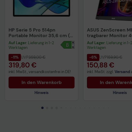
HP Serie 5 Pro 514pn
ASUS ZenScreen M
Portable Monitor 35,6 cm (14
tragbarer Monitor 
Zoll)
(16")
Auf Lager
: Lieferung in 1-2
Auf Lager
: Lieferung in 1-
Werktagen
Werktagen
-11%
UVP
359,00 €
-6%
UVP
159,90 €
319,80 €
150,88 €
inkl. MwSt., versandkostenfrei in DE!
inkl. MwSt. zzgl.
Versand
In den Warenkorb
In den Waren
Hinweis
Hinweis
Technisches Produktdatenblatt
Technisches Produkt
Vorvertragliche Informationen
Vorvertragliche Info
gemäß der EU-
gemäß der EU-