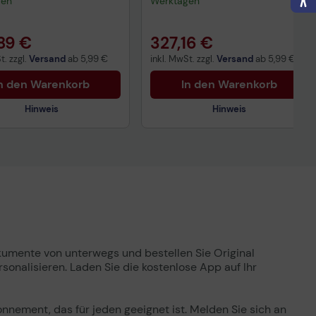
gen
Werktagen
89 €
327,16 €
t. zzgl.
Versand
ab
5,99 €
inkl. MwSt. zzgl.
Versand
ab
5,99 €
n den Warenkorb
In den Warenkorb
Hinweis
Hinweis
umente von unterwegs und bestellen Sie Original
nisches Produktdatenblatt
onalisieren. Laden Sie die kostenlose App auf Ihr
ntiebedingungen
ertragliche Informationen
ß der EU-
nnement, das für jeden geeignet ist. Melden Sie sich an
nverordnung