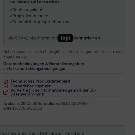
Für Geschäftskunden
1
Rechnungskauf
Projektkonditionen
Persönlicher Ansprechpartner
Ab
5,99 €/Mo.
mieten mit
Mehr erfahren
Neben gesetzlichen Rechten gilt eine Herstellergarantie:
3 Jahre nach
Registrierung
Garantiebedingungen & Herstellerangaben
Liefer- und Zahlungsbedingungen
Technisches Produktdatenblatt
Garantiebedingungen
Vorvertragliche Informationen gemäß der EU-
Datenverordnung
Artikelnr.:
28102519
Herstellernr.:
HLL3215CWRE1
EAN:
4977766832083
 Partner aller marktführender Hersteller