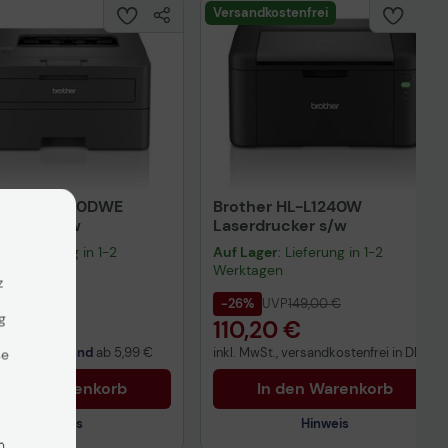
Versandkostenfrei
er HL-L2400DWE
Brother HL-L1240W
rucker s/w
Laserdrucker s/w
er
: Lieferung in 1-2
Auf Lager
: Lieferung in 1-2
gen
Werktagen
z
UVP
161,85 €
-26%
UVP
149,00 €
g
19 €
110,20 €
t. zzgl.
Versand
ab
5,99 €
inkl. MwSt., versandkostenfrei in DE!
se
n den Warenkorb
In den Warenkorb
Hinweis
Hinweis
n