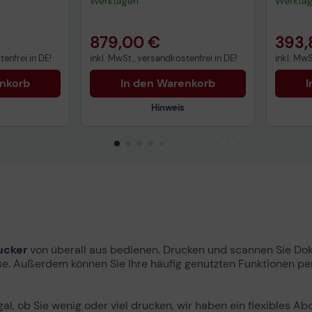
Werktagen
Werkta
879,00 €
393,
enfrei in DE!
inkl. MwSt., versandkostenfrei in DE!
inkl. MwS
enkorb
In den Warenkorb
I
Hinweis
ucker
von überall aus bedienen. Drucken und scannen Sie Dok
Tech
e. Außerdem können Sie Ihre häufig genutzten Funktionen pers
Gara
Vorv
gemä
, ob Sie wenig oder viel drucken, wir haben ein flexibles Abo
Date