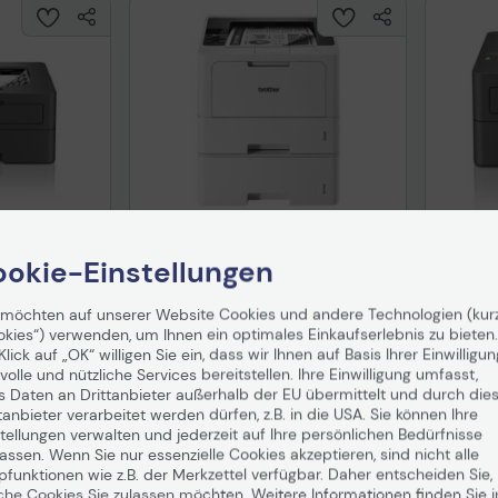
45DW
Brother HL-L5210DNT
Broth
Laserdrucker s/w
Laserd
okie-Einstellungen
in 1-2
Auf Lager
: Lieferung in 1-2
Auf Lag
Werktagen
Werkta
 möchten auf unserer Website Cookies und andere Technologien (kur
okies“) verwenden, um Ihnen ein optimales Einkaufserlebnis zu bieten.
-1%
UVP
478,38 €
-23%
Klick auf „OK“ willigen Sie ein, dass wir Ihnen auf Basis Ihrer Einwilligun
474,68 €
125,
volle und nützliche Services bereitstellen. Ihre Einwilligung umfasst,
nd
ab
5,99 €
inkl. MwSt. zzgl.
Versand
ab
5,99 €
inkl. MwS
s Daten an Drittanbieter außerhalb der EU übermittelt und durch die
tanbieter verarbeitet werden dürfen, z.B. in die USA. Sie können Ihre
enkorb
In den Warenkorb
I
tellungen verwalten und jederzeit auf Ihre persönlichen Bedürfnisse
ssen. Wenn Sie nur essenzielle Cookies akzeptieren, sind nicht alle
Hinweis
pfunktionen wie z.B. der Merkzettel verfügbar. Daher entscheiden Sie,
che Cookies Sie zulassen möchten. Weitere Informationen finden Sie i