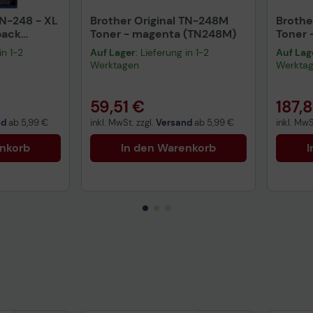
TN-248 - XL
Brother Original TN-248M
Brothe
pack
Toner - magenta (TN248M)
Toner 
(TN24
in 1-2
Auf Lager
: Lieferung in 1-2
Auf Lag
Werktagen
Werkta
59,51 €
187,
nd
ab
5,99 €
inkl. MwSt. zzgl.
Versand
ab
5,99 €
inkl. MwS
enkorb
In den Warenkorb
I