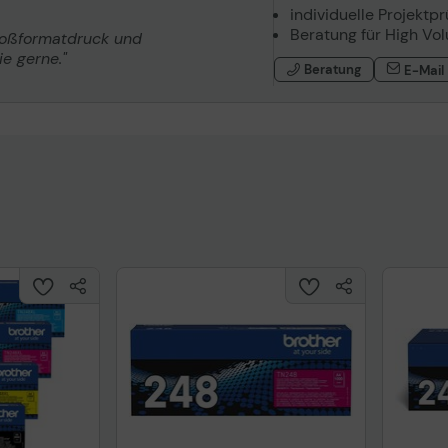
individuelle Projektp
Beratung für High Vo
roßformatdruck und
e gerne."
Beratung
E-Mail