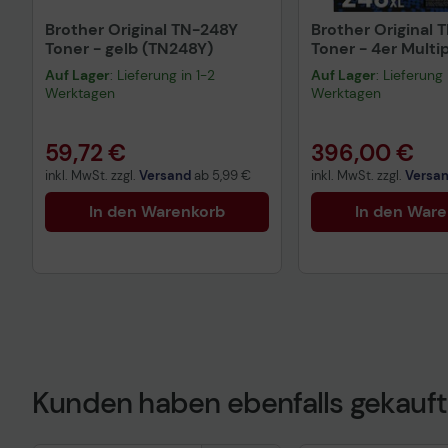
Brother Original TN-248Y
Brother Original 
Toner - gelb (TN248Y)
Toner - 4er Multi
(TN248XLCMYK)
Auf Lager
: Lieferung in 1-2
Auf Lager
: Lieferung 
Werktagen
Werktagen
59,72 €
396,00 €
inkl. MwSt. zzgl.
Versand
ab
5,99 €
inkl. MwSt. zzgl.
Versa
In den Warenkorb
In den War
Kunden haben ebenfalls gekauft