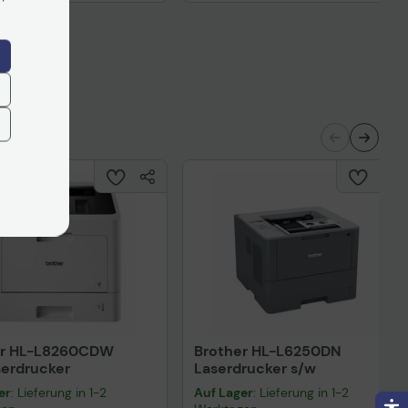
nisches Produktdatenblatt
Technisches Produktdatenblatt
ntiebedingungen
Garantiebedingungen
ertragliche Informationen
Vorvertragliche Informationen
ß der EU-
gemäß der EU-
nverordnung
Datenverordnung
er HL-L8260CDW
Brother HL-L6250DN
serdrucker
Laserdrucker s/w
er
: Lieferung in 1-2
Auf Lager
: Lieferung in 1-2