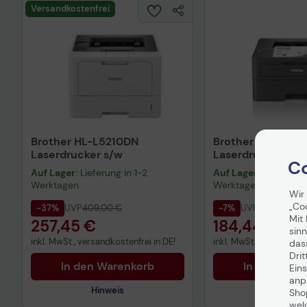
Versandkostenfrei
Brother HL-L5210DN
Brother HL-L24
Laserdrucker s/w
Laserdrucker s/w
Co
Auf Lager
: Lieferung in 1-2
Auf Lager
: Lieferung 
Werktagen
Werktagen
Wir
„Co
-37%
UVP
409,00 €
-7%
UVP
199,00 €
Mit 
257,45 €
184,44 €
sinn
inkl. MwSt., versandkostenfrei in DE!
inkl. MwSt. zzgl.
Versa
das
Drit
In den Warenkorb
In den War
Eins
anpa
Hinweis
Hinweis
Sho
wel