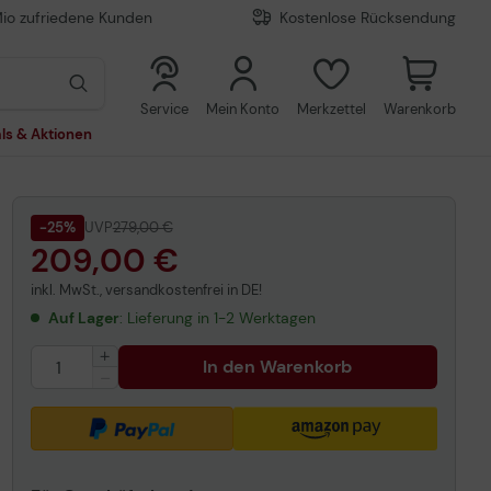
Mio zufriedene Kunden
Kostenlose Rücksendung
0
0
Service
Mein Konto
Merkzettel
Warenkorb
ls & Aktionen
-25%
UVP
279,00 €
209,00 €
inkl. MwSt., versandkostenfrei in DE!
Auf Lager
: Lieferung in 1-2 Werktagen
In den Warenkorb