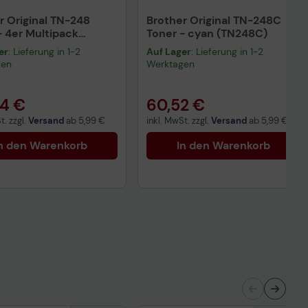
r Original TN-248
Brother Original TN-248C
- 4er Multipack
Toner - cyan (TN248C)
8CMYK)
er
: Lieferung in 1-2
Auf Lager
: Lieferung in 1-2
gen
Werktagen
84 €
60,52 €
t. zzgl.
Versand
ab
5,99 €
inkl. MwSt. zzgl.
Versand
ab
5,99 €
n den Warenkorb
In den Warenkorb