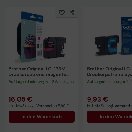
Brother Original LC-123M
Brother Original L
Druckerpatrone magenta
Druckerpatrone cy
600 Seiten (LC123M)
Seiten (LC980C)
Auf Lager
: Lieferung in 1-2 Werktagen
Auf Lager
: Lieferung in 1
16,05 €
9,93 €
inkl. MwSt. zzgl.
Versand
ab
5,99 €
inkl. MwSt. zzgl.
Versand
In den Warenkorb
In den Waren