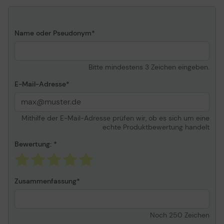
Entwickelt für
Brother DCP 145C, 163C,
165C, 167C, 193C, 195C,
197C, 365CN, 373CW,
Name oder Pseudonym
375CW, 377CW ¦ Brother
MFC 250C, 255CW,
290C, 295CN, 297C
Bitte mindestens 3 Zeichen eingeben.
E-Mail-Adresse
Mithilfe der E-Mail-Adresse prüfen wir, ob es sich um eine
echte Produktbewertung handelt
Bewertung:
Zusammenfassung
Noch
250
Zeichen