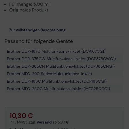
Füllmenge: 5,00 ml
Originales Produkt
Zur vollständigen Beschreibung
Passend für folgende Geräte
Brother DCP-167C Multifunktions-InkJet (DCP167CG1)
Brother DCP-375CW Multifunktions-InkJet (DCP375CWG1)
Brother DCP-365CN Multifunktions-InkJet (DCP365CNG1)
Brother MFC-290 Series Multifunktions-InkJet
Brother DCP-165C Multifunktions-InkJet (DCP165CG1)
Brother MFC-250C Multifunktions-InkJet (MFC250CG1)
Brother DCP-160 Series Multifunktions-InkJet
Brother DCP-370 Series Multifunktions-InkJet
Brother DCP-145C Multifunktions-InkJet (DCP145CG1)
10,30 €
Brother DCP-377CW Multifunktions-InkJet (DCP377CWG1)
inkl. MwSt. zzgl.
Versand
ab
5,99 €
Brother DCP-190 Series Multifunktions-InkJet