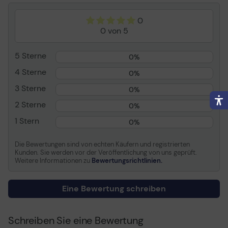
Kapazität
Bis zu 260 Seiten bei 5%
0
Deckung
0 von 5
Entwickelt für
DCP 145C, 163C, 165C,
167C, 193C, 195C, 197C,
5 Sterne
365CN, 373CW, 375CW,
0%
377CW; MFC 250C,
4 Sterne
0%
255CW, 290C, 295CN,
297C
3 Sterne
0%
2 Sterne
0%
Verbrauchsmaterial
1 Stern
0%
Verbrauchsmaterialtyp
Tintenpatrone
Drucktechnologie
Tintenstrahl
Die Bewertungen sind von echten Käufern und registrierten
Kunden. Sie werden vor der Veröffentlichung von uns geprüft.
Farbe
Magenta
Weitere Informationen zu
Bewertungsrichtlinien.
Patronenmerkmale
Brother Innobella
Kapazität
Bis zu 260 Seiten bei 5%
Eine Bewertung schreiben
Deckung
Schreiben Sie eine Bewertung
Informationen zur Kompatibilität