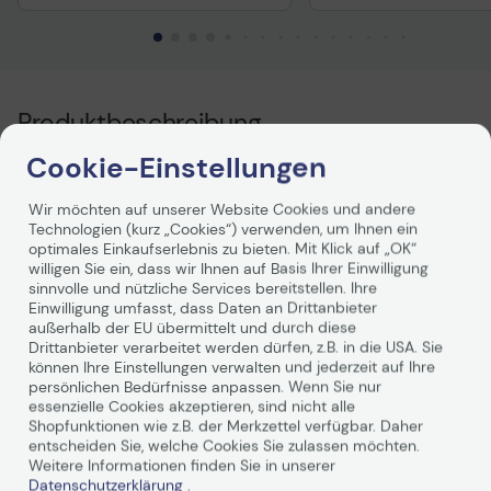
Produktbeschreibung
Cookie-Einstellungen
Brother Tintenpatronen sind besonders gut zum
Ausdrucken von Dokumenten geeignet, die über einen
Wir möchten auf unserer Website Cookies und andere
längeren Zeitraum archiviert werden sollen. Bei
Technologien (kurz „Cookies“) verwenden, um Ihnen ein
gleichzeitiger Verwendung des Druckpapiers - das
optimales Einkaufserlebnis zu bieten. Mit Klick auf „OK“
optimal auf die Zusammensetzung der in der
willigen Sie ein, dass wir Ihnen auf Basis Ihrer Einwilligung
Druckerpatrone enthaltenen Tinte abgestimmt ist -
sinnvolle und nützliche Services bereitstellen. Ihre
garantiert Brother sogar über einen Zeitraum von 100
Einwilligung umfasst, dass Daten an Drittanbieter
Jahren Lichtechtheit.
außerhalb der EU übermittelt und durch diese
Drittanbieter verarbeitet werden dürfen, z.B. in die USA. Sie
können Ihre Einstellungen verwalten und jederzeit auf Ihre
Weiterlesen
persönlichen Bedürfnisse anpassen. Wenn Sie nur
essenzielle Cookies akzeptieren, sind nicht alle
Shopfunktionen wie z.B. der Merkzettel verfügbar. Daher
entscheiden Sie, welche Cookies Sie zulassen möchten.
Weitere Informationen finden Sie in unserer
Datenschutzerklärung
.