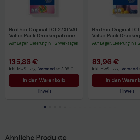
Brother Original LC527XLVAL
Brother Original L
Value Pack Druckerpatrone
Value Pack Drucker
4-er Pack (LC527XLVAL)
4-er Pack (LC527VA
Auf Lager
: Lieferung in 1-2 Werktagen
Auf Lager
: Lieferung in 1
135,86 €
83,96 €
inkl. MwSt. zzgl.
Versand
ab
5,99 €
inkl. MwSt. zzgl.
Versand
In den Warenkorb
In den Waren
Hinweis
Hinweis
Technisches Produktdatenblatt
Technisches Produkt
Vorvertragliche Informationen
Vorvertragliche Info
gemäß der EU-
gemäß der EU-
Datenverordnung
Datenverordnung
Ähnliche Produkte