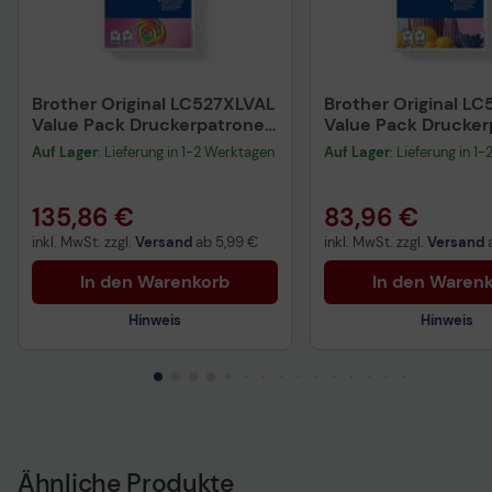
Brother Original LC527XLVAL
Brother Original L
Value Pack Druckerpatrone
Value Pack Drucker
4-er Pack (LC527XLVAL)
4-er Pack (LC527VA
Auf Lager
: Lieferung in 1-2 Werktagen
Auf Lager
: Lieferung in 1
135,86 €
83,96 €
inkl. MwSt. zzgl.
Versand
ab
5,99 €
inkl. MwSt. zzgl.
Versand
In den Warenkorb
In den Waren
Hinweis
Hinweis
Technisches Produktdatenblatt
Technisches Produkt
Vorvertragliche Informationen
Vorvertragliche Info
gemäß der EU-
gemäß der EU-
Datenverordnung
Datenverordnung
Ähnliche Produkte