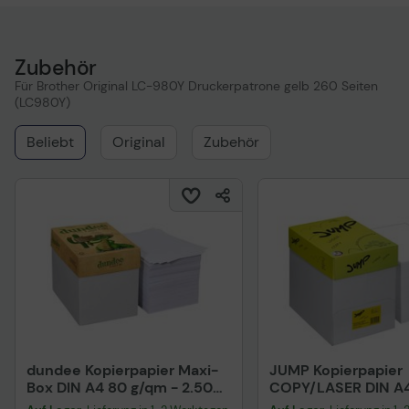
Zubehör
Für Brother Original LC-980Y Druckerpatrone gelb 260 Seiten
(LC980Y)
Beliebt
Original
Zubehör
dundee Kopierpapier Maxi-
JUMP Kopierpapier
Box DIN A4 80 g/qm - 2.500
COPY/LASER DIN A4
Blatt