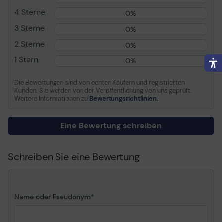
255CW, 290C, 295CN,
4 Sterne
0%
297C
3 Sterne
0%
Verbrauchsmaterial
2 Sterne
0%
Verbrauchsmaterialtyp
Tintenpatrone
1 Stern
0%
Drucktechnologie
Tintenstrahl
Die Bewertungen sind von echten Käufern und registrierten
Farbe
Gelb
Kunden. Sie werden vor der Veröffentlichung von uns geprüft.
Weitere Informationen zu
Bewertungsrichtlinien.
Patronenmerkmale
Brother Innobella
Kapazität
Bis zu 260 Seiten bei 5%
Deckung
Eine Bewertung schreiben
Informationen zur Kompatibilität
Schreiben Sie eine Bewertung
Entwickelt für
Brother DCP 145C, 163C,
165C, 167C, 193C, 195C,
197C, 365CN, 373CW,
375CW, 377CW ¦ Brother
Name oder Pseudonym
MFC 250C, 255CW,
290C, 295CN, 297C