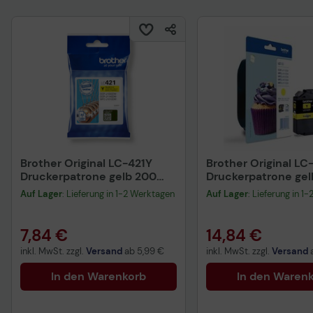
Brother Original LC-421Y
Brother Original LC
Druckerpatrone gelb 200
Druckerpatrone ge
Seiten (LC421Y)
Seiten (LC123Y)
Auf Lager
: Lieferung in 1-2 Werktagen
Auf Lager
: Lieferung in 1
7,84 €
14,84 €
inkl. MwSt. zzgl.
Versand
ab
5,99 €
inkl. MwSt. zzgl.
Versand
In den Warenkorb
In den Waren