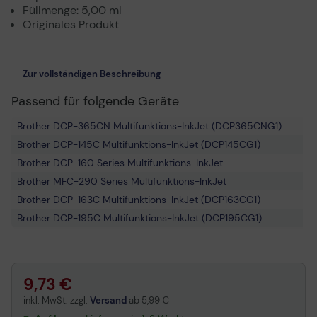
Füllmenge: 5,00 ml
Originales Produkt
Zur vollständigen Beschreibung
Passend für folgende Geräte
Brother DCP-365CN Multifunktions-InkJet (DCP365CNG1)
Brother DCP-145C Multifunktions-InkJet (DCP145CG1)
Brother DCP-160 Series Multifunktions-InkJet
Brother MFC-290 Series Multifunktions-InkJet
Brother DCP-163C Multifunktions-InkJet (DCP163CG1)
Brother DCP-195C Multifunktions-InkJet (DCP195CG1)
Brother DCP-165C Multifunktions-InkJet (DCP165CG1)
Brother MFC-297C Multifunktions-InkJet (MFC297CG1)
Brother DCP-167C Multifunktions-InkJet (DCP167CG1)
9,73 €
Brother DCP-375CW Multifunktions-InkJet (DCP375CWG1)
inkl. MwSt. zzgl.
Versand
ab
5,99 €
Brother MFC-295CN Multifunktions-InkJet (MFC295CNG1)