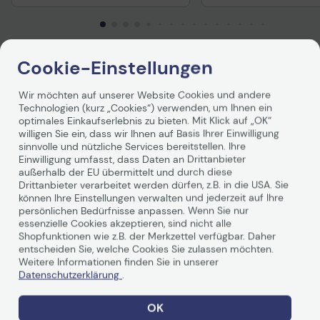
Cookie-Einstellungen
Produktbeschreibung
Wir möchten auf unserer Website Cookies und andere
Technologien (kurz „Cookies“) verwenden, um Ihnen ein
Brother Tintenpatronen sind besonders gut zum
optimales Einkaufserlebnis zu bieten. Mit Klick auf „OK“
Ausdrucken von Dokumenten geeignet, die über einen
willigen Sie ein, dass wir Ihnen auf Basis Ihrer Einwilligung
längeren Zeitraum archiviert werden sollen.
sinnvolle und nützliche Services bereitstellen. Ihre
Einwilligung umfasst, dass Daten an Drittanbieter
außerhalb der EU übermittelt und durch diese
Drittanbieter verarbeitet werden dürfen, z.B. in die USA. Sie
können Ihre Einstellungen verwalten und jederzeit auf Ihre
persönlichen Bedürfnisse anpassen. Wenn Sie nur
essenzielle Cookies akzeptieren, sind nicht alle
Shopfunktionen wie z.B. der Merkzettel verfügbar. Daher
Technische Daten
entscheiden Sie, welche Cookies Sie zulassen möchten.
Weitere Informationen finden Sie in unserer
Datenschutzerklärung
.
Allgemein
OK