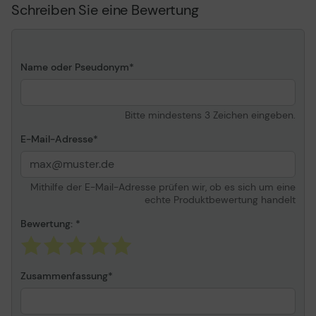
Schreiben Sie eine Bewertung
iP4600, iP4700, MP540,
MP550, MP560, MP620,
MP630, MP640, MP980,
MP990, MX860, MX870
Name oder Pseudonym
Bitte mindestens 3 Zeichen eingeben.
E-Mail-Adresse
Mithilfe der E-Mail-Adresse prüfen wir, ob es sich um eine
echte Produktbewertung handelt
Bewertung:
Zusammenfassung