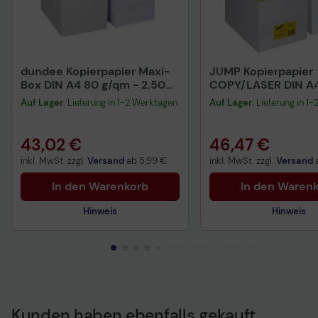
dundee Kopierpapier Maxi-
JUMP Kopierpapier
Box DIN A4 80 g/qm - 2.500
COPY/LASER DIN A4
Blatt
Auf Lager
: Lieferung in 1-2 Werktagen
Auf Lager
: Lieferung in 1
43,02 €
46,47 €
inkl. MwSt. zzgl.
Versand
ab
5,99 €
inkl. MwSt. zzgl.
Versand
In den Warenkorb
In den Waren
Hinweis
Hinweis
Kunden haben ebenfalls gekauft