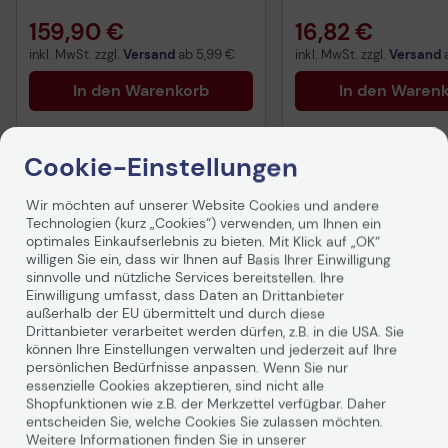
159,90 €
16,82 €
inkl. MwSt. zzgl.
Versand
ab
5,99 €
inkl. MwSt. zzgl.
Versand
In den Warenkorb
In den Waren
Cookie-Einstellungen
Wir möchten auf unserer Website Cookies und andere
Technologien (kurz „Cookies“) verwenden, um Ihnen ein
optimales Einkaufserlebnis zu bieten. Mit Klick auf „OK“
Produktbeschreibung
willigen Sie ein, dass wir Ihnen auf Basis Ihrer Einwilligung
sinnvolle und nützliche Services bereitstellen. Ihre
Technische Daten Canon CLI 521BK - Tintenbehälter - 1 x
Einwilligung umfasst, dass Daten an Drittanbieter
außerhalb der EU übermittelt und durch diese
Photo schwarz
Drittanbieter verarbeitet werden dürfen, z.B. in die USA. Sie
können Ihre Einstellungen verwalten und jederzeit auf Ihre
persönlichen Bedürfnisse anpassen. Wenn Sie nur
essenzielle Cookies akzeptieren, sind nicht alle
Shopfunktionen wie z.B. der Merkzettel verfügbar. Daher
entscheiden Sie, welche Cookies Sie zulassen möchten.
Weitere Informationen finden Sie in unserer