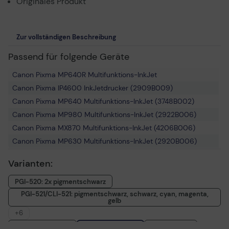
Originales Produkt
Zur vollständigen Beschreibung
Passend für folgende Geräte
Canon Pixma MP640R Multifunktions-InkJet
Canon Pixma IP4600 InkJetdrucker (2909B009)
Canon Pixma MP640 Multifunktions-InkJet (3748B002)
Canon Pixma MP980 Multifunktions-InkJet (2922B006)
Canon Pixma MX870 Multifunktions-InkJet (4206B006)
Canon Pixma MP630 Multifunktions-InkJet (2920B006)
Canon Pixma MP620 Series Multifunktions-InkJet
Varianten:
Canon Pixma MP540 Multifunktions-InkJet (2919B006)
Canon Pixma IP4700 InkJetdrucker (3742B002)
PGI-520: 2x pigmentschwarz
Canon Pixma MP550 Multifunktions-InkJet (3746B009)
PGI-521/CLI-521: pigmentschwarz, schwarz, cyan, magenta,
gelb
Canon Pixma IP4600X InkJetdrucker
+6
Canon Pixma MP560 Multifunktions-InkJet (3747B002)
CLI-521: magenta
CLI-521: schwarz
CLI-521: gelb