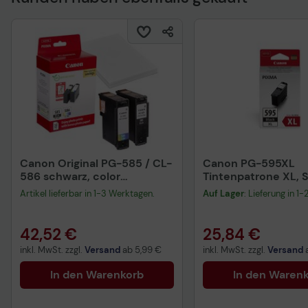
Canon Original PG-585 / CL-
Canon PG-595XL
586 schwarz, color
Tintenpatrone XL, 
Druckerpatronen +
Artikel lieferbar in 1-3 Werktagen.
Auf Lager
: Lieferung in 1
Fotopapier, 2er-Set
42,52 €
25,84 €
inkl. MwSt. zzgl.
Versand
ab
5,99 €
inkl. MwSt. zzgl.
Versand
In den Warenkorb
In den Waren