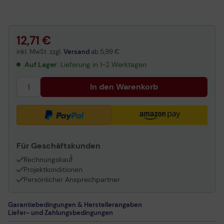
Canon Pixma MP640 Series Multifunktions-InkJet
CLI-521: grau
PGI-520: pigmentschwarz
CLI-521: cyan
Canon Pixma IP3600 Series InkJetdrucker
Canon Pixma IP3600 InkJetdrucker (2868B009)
12,71 €
Canon Pixma MX860 Multifunktions-InkJet (3301B010)
inkl. MwSt. zzgl.
Versand
ab
5,99 €
Canon Pixma IP4600 Series InkJetdrucker
Auf Lager
: Lieferung in 1-2 Werktagen
Canon Pixma MX870 Series Multifunktions-InkJet
Canon Pixma MP990 Multifunktions-InkJet (3749B002)
In den Warenkorb
Canon Pixma MP620 Multifunktions-InkJet (2921B006)
Für Geschäftskunden
1
Rechnungskauf
Projektkonditionen
Persönlicher Ansprechpartner
Garantiebedingungen & Herstellerangaben
Liefer- und Zahlungsbedingungen