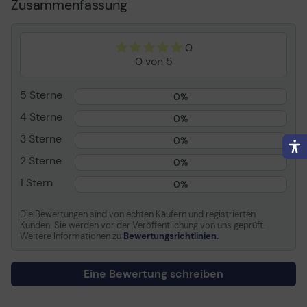
Zusammenfassung
Kapazität
9 ml
Patronenmerkmale
Canon ChromaLife100
0
Entwickelt für
PIXMA iP3600, iP4600,
0 von 5
iP4700, MP540, MP550,
MP560, MP620, MP630,
5 Sterne
MP640, MP980, MP990,
0%
MX860, MX870
4 Sterne
0%
3 Sterne
Verbrauchsmaterial
0%
2 Sterne
0%
Verbrauchsmaterialtyp
Tintenbehälter
1 Stern
0%
Drucktechnologie
Tintenstrahl
Farbe
Photo schwarz
Die Bewertungen sind von echten Käufern und registrierten
Kapazität
9 ml
Kunden. Sie werden vor der Veröffentlichung von uns geprüft.
Weitere Informationen zu
Bewertungsrichtlinien.
Patronenmerkmale
Canon ChromaLife100
Eine Bewertung schreiben
Informationen zur Kompatibilität
Entwickelt für
Canon PIXMA iP3600,