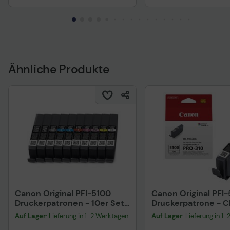
Ähnliche Produkte
Canon Original PFI-5100
Canon Original PFI
Druckerpatronen - 10er Set
Druckerpatrone - 
Multipack C, M, Y, PBK, MBK,
Optimizer 6960C00
Auf Lager
: Lieferung in 1-2 Werktagen
Auf Lager
: Lieferung in 1
GY, PC, PM, R, CO