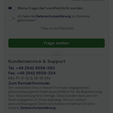
Höhe
31.5 cm
Meine Frage darf veröffentlicht werden.
Gewicht
25 kg
Ich habe die
Datenschutzerklärung
zur Kenntnis
genommen.
Umgebungsbedingungen
* Dies ist ein Pflichtfeld
Min Betriebstemperatur
10 °C
Max. Betriebstemperatur
35 °C
Frage stellen
Zulässige Luftfeuchtigkeit
20 - 80%
im Betrieb
ODER
Geräuschentwicklung
54 dB
Kundenservice & Support
Tel. +49 2542 9558-250
Fax. +49 2542 9558-234
Mo-Fr 9-12 & 13-16 Uhr
Zum Kontaktformular
Wir verarbeiten Ihre, in diesem Formular eingegebenen,
personenbezogenen Daten ausschließlich für die Beantwortung
bzw. Verarbeitung Ihrer Anfrage. Diese werden dann, wie von
Ihnen angegeben, im Shop angezeigt. Wie wir weitere
personenbezogene Daten verarbeiten entnehmen Sie bitte
unserer
Datenschutzerklärung
.