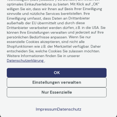
optimales Einkaufserlebnis zu bieten. Mit Klick auf „OK“
willigen Sie ein, dass wir Ihnen auf Basis Ihrer Einwilligung
sinnvolle und nützliche Services bereitstellen. Ihre
Einwilligung umfasst, dass Daten an Drittanbieter
außerhalb der EU übermittelt und durch diese
Drittanbieter verarbeitet werden dürfen, z.B. in die USA. Sie
Produktbeschreibung
können Ihre Einstellungen verwalten und jederzeit auf Ihre
persönlichen Bedürfnisse anpassen. Wenn Sie nur
essenzielle Cookies akzeptieren, sind nicht alle
Canon imageFORMULA DR-G2110
Shopfunktionen wie z.B. der Merkzettel verfügbar. Daher
Technisches Produktdatenblatt
Technisches Produkt
entscheiden Sie, welche Cookies Sie zulassen möchten.
- SCHNELL, PRÄZISE, ROBUST: DER
Weitere Informationen finden Sie in unserer
Vorvertragliche Informationen
Vorvertragliche Info
Datenschutzerklärung
.
PRODUKTIONSSCANNER FÜR PROFIS
gemäß der EU-
gemäß der EU-
Datenverordnung
Datenverordnung
OK
Schneller DIN A3-Scanner, der 240 Bilder pro Minute
schafft. Mit Netzwerkfähigkeit und 500-Blatt-ADF
Einstellungen verwalten
Nur Essenzielle
Weiterlesen
Impressum
Datenschutz