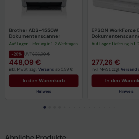
Brother ADS-4550W
EPSON WorkForce 
Dokumentenscanner
Dokumentenscann
Auf Lager
: Lieferung in 1-2 Werktagen
Auf Lager
: Lieferung in 1
-26%
UVP
606,90 €
448,09 €
277,26 €
inkl. MwSt. zzgl.
Versand
ab
5,99 €
inkl. MwSt. zzgl.
Versand
In den Warenkorb
In den Waren
Hinweis
Hinweis
Technisches Produkt
Vorvertragliche Info
gemäß der EU-
Datenverordnung
Ähnliche Produkte