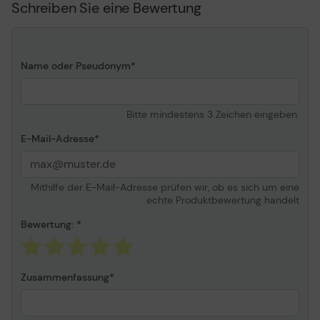
Schreiben Sie eine Bewertung
Double Feed Detection,
Error Diffusion,
automatische
Seitenformaterkennung,
Name oder Pseudonym
Leerseitenentfernung,
Moire Removal,
MultiStream Technology,
Advanced Text
Bitte mindestens 3 Zeichen eingeben.
Enhancement, Rapid
Recovery System, Text
E-Mail-Adresse
Orientation Recognition,
3D Color Correction,
Smooth Background,
Mithilfe der E-Mail-Adresse prüfen wir, ob es sich um eine
Punch Hole Removal,
echte Produktbewertung handelt
Erkennung geklammerter
Dokumente, Advanced
Bewertung:
Text Enhancement II,
Prevent Bleed Through,
Remove Background,
Zusammenfassung
Image Rotation, Character
Emphasis, Deskew, Edge
Emphasis,