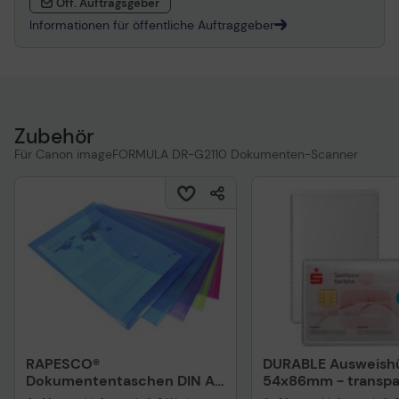
Öff. Auftragsgeber
Informationen für öffentliche Auftraggeber
Zubehör
Für Canon imageFORMULA DR-G2110 Dokumenten-Scanner
RAPESCO®
DURABLE Ausweishü
Dokumententaschen DIN A4
54x86mm - transpar
überbreit genarbt 0.2 mm
Stück