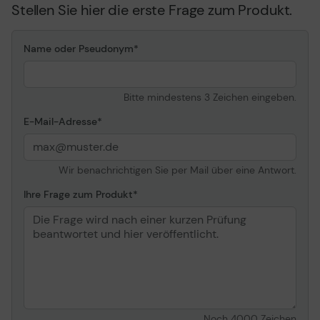
Stellen Sie hier die erste Frage zum Produkt.
Stromversorgung
Name oder Pseudonym
Erforderliche
Wechselstrom 230 V
Netzspannung
(50/60 Hz)
Stromverbrauch im
66.5 Watt
Bitte mindestens 3 Zeichen eingeben.
Betrieb (Standby)
E-Mail-Adresse
Energierverbrauch Sleep
3.5 Watt
Software / Systemanforderungen
Wir benachrichtigen Sie per Mail über eine Antwort.
Software inbegriffen
Treiber &
Ihre Frage zum Produkt
Dienstprogramme, Kofax
VirtualReScan, Canon
CaptureOnTouch Pro
Abmessungen und Gewicht
Breite
48 cm
Tiefe
56.9 cm
Noch
4000
Zeichen