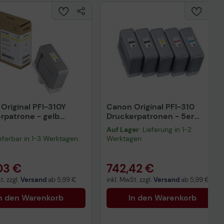
Original PFI-310Y
Canon Original PFI-310
rpatrone - gelb
Druckerpatronen - 5er
C001AA)
Multipack
Auf Lager
: Lieferung in 1-2
lieferbar in 1-3 Werktagen.
Werktagen
03 €
742,42 €
t. zzgl.
Versand
ab
5,99 €
inkl. MwSt. zzgl.
Versand
ab
5,99 €
n den Warenkorb
In den Warenkorb