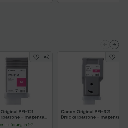
Original PFI-121
Canon Original PFI-321
rpatrone - magenta
Druckerpatrone - magenta
001
6269C001
er
: Lieferung in 1-2