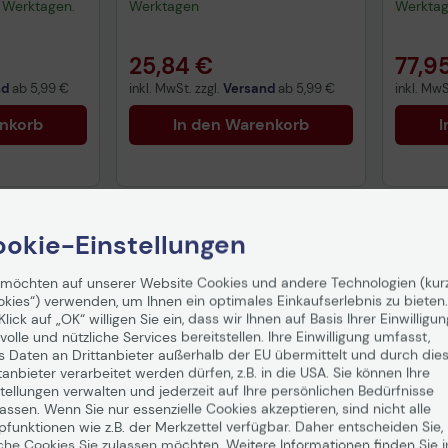
-3 Werktagen.
Werktagen
Werkta
25,84 €
77,9
nd
ab
5,99 €
inkl. MwSt. zzgl.
Versand
ab
5,99 €
inkl. MwS
enkorb
In den Warenkorb
I
okie-Einstellungen
 möchten auf unserer Website Cookies und andere Technologien (kur
okies“) verwenden, um Ihnen ein optimales Einkaufserlebnis zu bieten.
Klick auf „OK“ willigen Sie ein, dass wir Ihnen auf Basis Ihrer Einwilligun
volle und nützliche Services bereitstellen. Ihre Einwilligung umfasst,
s Daten an Drittanbieter außerhalb der EU übermittelt und durch die
tanbieter verarbeitet werden dürfen, z.B. in die USA. Sie können Ihre
tellungen verwalten und jederzeit auf Ihre persönlichen Bedürfnisse
ssen. Wenn Sie nur essenzielle Cookies akzeptieren, sind nicht alle
pfunktionen wie z.B. der Merkzettel verfügbar. Daher entscheiden Sie,
che Cookies Sie zulassen möchten. Weitere Informationen finden Sie i