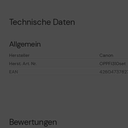
Technische Daten
Allgemein
Hersteller
Canon
Herst. Art. Nr.
OPPFI310set
EAN
42604737827
Hauptmerkmale
Produktbeschreibung
Canon PFI-310
Tintenbehält
Produkttyp
Tintenbehält
Bewertungen
Drucktechnologie
Tintenstrahl