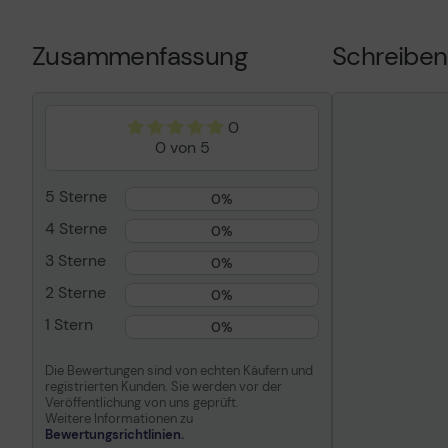
Druckfarben
cyan, magenta
mattschwarz
Zusammenfassung
Schreiben
Kapazität
cyan, magenta
mattschwarz 
Kompatibel mit
imagePROGRA
3000 MFP T3
0
T36
0 von 5
5 Sterne
0%
4 Sterne
0%
3 Sterne
0%
2 Sterne
0%
1 Stern
0%
Die Bewertungen sind von echten Käufern und
registrierten Kunden. Sie werden vor der
Veröffentlichung von uns geprüft.
Weitere Informationen zu
Bewertungsrichtlinien.