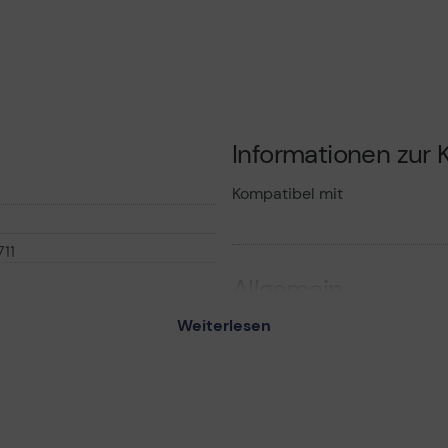
gemä
Date
Informationen zur K
Kompatibel mit
11
Allgemein
Weiterlesen
 - alle Farben - Original -
er
er