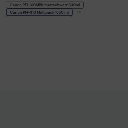
Canon PFI-310MBK mattschwarz 330ml
+4
Canon PFI-310 Multipack 1650 ml
Canon PFI-310BK schwarz 330ml
Canon PFI-310C cyan 330ml
Canon PFI-310M magenta 330ml
Canon PFI-310Y gelb 330ml