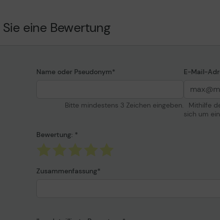
, gelb, schwarz,
 Sie eine Bewertung
, gelb, schwarz,
je 330 ml
F TX-2000, TX-3000, TX-
6, TX-4000, TX-4000 MFP
Name oder Pseudonym
E-Mail-Adr
Bitte mindestens 3 Zeichen eingeben.
Mithilfe 
sich um ei
Bewertung:
Zusammenfassung