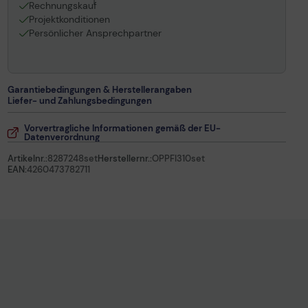
1
Rechnungskauf
Projektkonditionen
Persönlicher Ansprechpartner
Garantiebedingungen & Herstellerangaben
Liefer- und Zahlungsbedingungen
Vorvertragliche Informationen gemäß der EU-
Datenverordnung
Artikelnr.:
8287248set
Herstellernr.:
OPPFI310set
EAN:
4260473782711