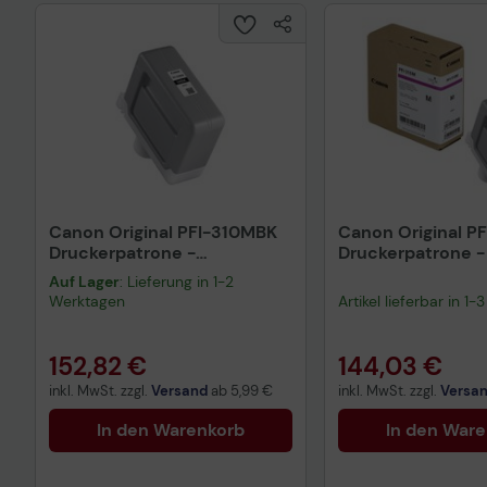
Canon Original PFI-310MBK
Canon Original P
Druckerpatrone -
Druckerpatrone 
mattschwarz (2358C001AA)
(2361C001AA)
Auf Lager
: Lieferung in 1-2
Werktagen
Artikel lieferbar in 1
152,82 €
144,03 €
inkl. MwSt. zzgl.
Versand
ab
5,99 €
inkl. MwSt. zzgl.
Versa
In den Warenkorb
In den War