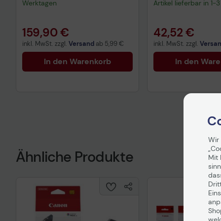
Werktagen
Artikel lieferbar in 1
159,90 €
42,52 €
inkl. MwSt. zzgl.
Versand
ab
5,99 €
inkl. MwSt. zzgl.
Versa
In den Warenkorb
In den War
Co
Wir
„Co
Ähnliche Produkte
Mit 
sinn
das
Drit
Eins
anpa
Sho
wel