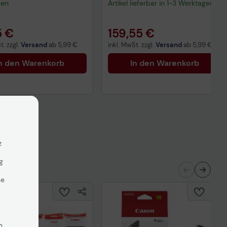
gen
Artikel lieferbar in 1-3 Werktagen.
5 €
159,55 €
t. zzgl.
Versand
ab
5,99 €
inkl. MwSt. zzgl.
Versand
ab
5,99 €
n den Warenkorb
In den Warenkorb
z
g
se
n