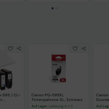
G-585 / CL-
Canon PG-595XL
Canon 
or
Tintenpatrone XL, Schwarz
Drucke
 +
6267C
Auf Lager
: Lieferung in 1-2
Auf Lag
et