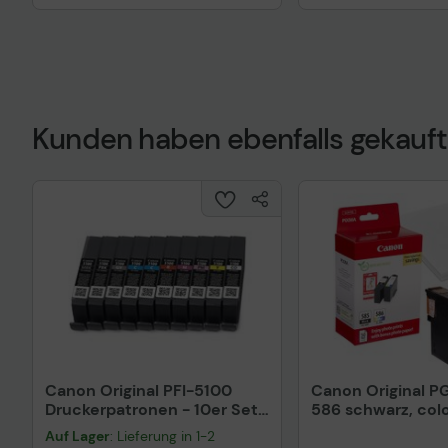
Kunden haben ebenfalls gekauft
Canon Original PFI-5100
Canon Original P
Druckerpatronen - 10er Set
586 schwarz, col
Multipack C, M, Y, PBK, MBK,
Druckerpatronen
Auf Lager
: Lieferung in 1-2
GY, PC, PM, R, CO
Fotopapier, 2er-S