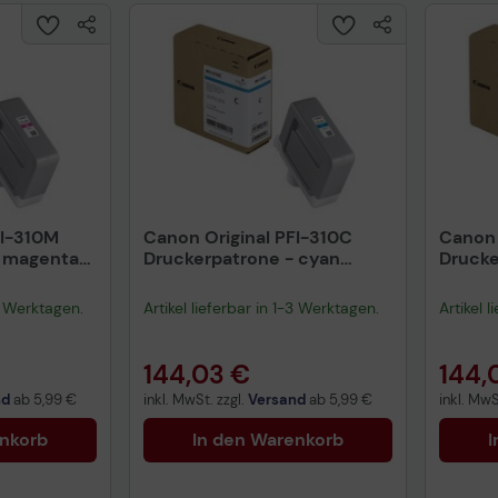
FI-310M
Canon Original PFI-310C
Canon 
- magenta
Druckerpatrone - cyan
Drucke
(2360C001AA)
(2362
-3 Werktagen.
Artikel lieferbar in 1-3 Werktagen.
Artikel 
144,03 €
144,
nd
ab
5,99 €
inkl. MwSt. zzgl.
Versand
ab
5,99 €
inkl. MwS
enkorb
In den Warenkorb
I