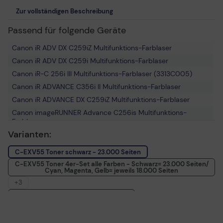
Zur vollständigen Beschreibung
Passend für folgende Geräte
Canon iR ADV DX C259iZ Multifunktions-Farblaser
Canon iR ADV DX C259i Multifunktions-Farblaser
Canon iR-C 256i III Multifunktions-Farblaser (3313C005)
Canon iR ADVANCE C356i II Multifunktions-Farblaser
Canon iR ADVANCE DX C259iZ Multifunktions-Farblaser
Canon imageRUNNER Advance C256is Multifunktions-
Farblaser
Varianten:
Canon imageRUNNER Advance DX C359i Multifunktions-
Farblaser (5846C005)
C-EXV55 Toner schwarz - 23.000 Seiten
Canon iR-ADV DX C359P Farblaserdrucker
C-EXV55 Toner 4er-Set alle Farben - Schwarz= 23.000 Seiten/
Canon iR ADVANCE DX C357P Farblaserdrucker
Cyan, Magenta, Gelb= jeweils 18.000 Seiten
Canon iR ADVANCE C256is Multifunktions-Farblaser
+3
Canon iR-ADV DX C357i Multifunktions-Farblaser
C-EXV55 Toner cyan - 18.000 Seiten
Canon imageRUNNER Advance DX C250 Series
C-EXV55 Toner magenta - 18.000 Seiten
Multifunktions-Farblaser
C-EXV55 Toner gelb - 18.000 Seiten