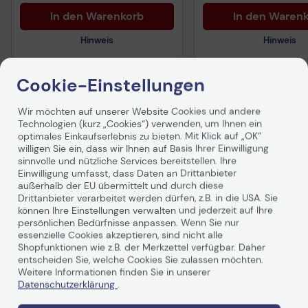
In den Warenkorb
In den Waren
Hinweis
Hinweis
Cookie-Einstellungen
Technisches Produktdatenblatt
Technisches Produkt
Wir möchten auf unserer Website Cookies und andere
Vorvertragliche Informationen
Vorvertragliche Info
Technologien (kurz „Cookies“) verwenden, um Ihnen ein
Produktbeschreibung
gemäß der EU-
gemäß der EU-
optimales Einkaufserlebnis zu bieten. Mit Klick auf „OK“
Datenverordnung
Datenverordnung
willigen Sie ein, dass wir Ihnen auf Basis Ihrer Einwilligung
sinnvolle und nützliche Services bereitstellen. Ihre
Einwilligung umfasst, dass Daten an Drittanbieter
außerhalb der EU übermittelt und durch diese
Drittanbieter verarbeitet werden dürfen, z.B. in die USA. Sie
können Ihre Einstellungen verwalten und jederzeit auf Ihre
persönlichen Bedürfnisse anpassen. Wenn Sie nur
essenzielle Cookies akzeptieren, sind nicht alle
Shopfunktionen wie z.B. der Merkzettel verfügbar. Daher
Technische Daten
entscheiden Sie, welche Cookies Sie zulassen möchten.
Weitere Informationen finden Sie in unserer
Datenschutzerklärung
.
PDF-Datenblatt