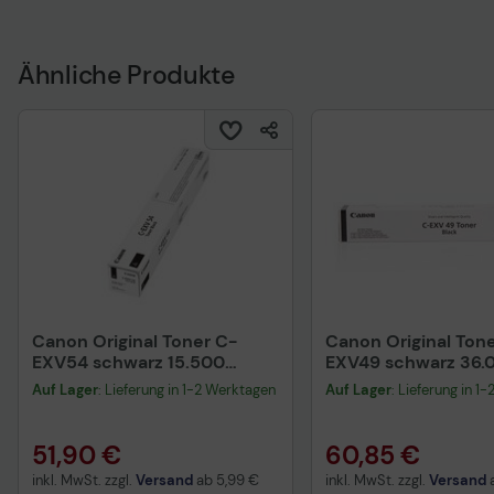
Ähnliche Produkte
Canon Original Toner C-
Canon Original Ton
EXV54 schwarz 15.500
EXV49 schwarz 36.
Seiten (1394C002)
Seiten (8524B002)
Auf Lager
: Lieferung in 1-2 Werktagen
Auf Lager
: Lieferung in 1
51,90 €
60,85 €
inkl. MwSt. zzgl.
Versand
ab
5,99 €
inkl. MwSt. zzgl.
Versand