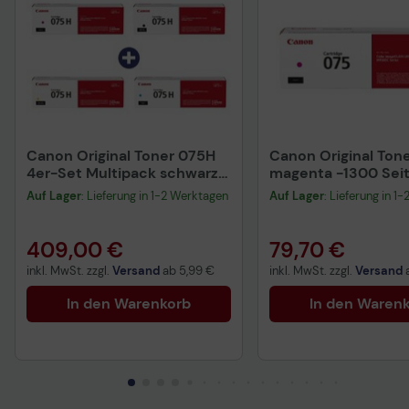
Farblaser
Canon imageRUNNER Advance C356P Multifunktions-
Farblaser
Canon iR-C 356P III Multifunktions-Farblaser (3312C006)
Canon iR-ADV DX C350 Series Farblaserdrucker
Canon iR ADVANCE DX C357i Multifunktions-Farblaser
Canon iR-C 356i III Multifunktions-Farblaser (3312C005)
Canon Original Toner 075H
Canon Original Tone
4er-Set Multipack schwarz,
magenta -1300 Sei
cyan, magenta, gelb
(6363C002)
Auf Lager
: Lieferung in 1-2 Werktagen
Auf Lager
: Lieferung in 1
6369C002, 6368C002,
6367C002, 6366C002
409,00 €
79,70 €
inkl. MwSt. zzgl.
Versand
ab
5,99 €
inkl. MwSt. zzgl.
Versand
In den Warenkorb
In den Waren