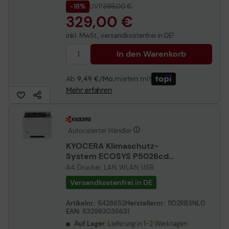
-18%
UVP
399,00 €
329,00 €
inkl. MwSt., versandkostenfrei in DE!
In den Warenkorb
Ab
9,49 €/Mo.
mieten mit
Mehr erfahren
Autorisierter Händler
KYOCERA Klimaschutz-
System ECOSYS P5026cdw
Farblaser-Drucker
A4, Drucker, LAN, WLAN, USB
Versandkostenfrei in DE
Artikelnr.:
6428652
Herstellernr.:
1102RB3NL0
EAN:
632983036631
Auf Lager
: Lieferung in 1-2 Werktagen