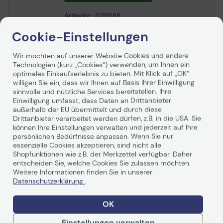
Artikelnr.:
5791586
Herstellernr.:
HLL5100DNTG1
EAN:
4977766753333
Cookie-Einstellungen
Auf Lager
: Lieferung in 1-2 Werktagen
Wir möchten auf unserer Website Cookies und andere
649,00 €
Technologien (kurz „Cookies“) verwenden, um Ihnen ein
optimales Einkaufserlebnis zu bieten. Mit Klick auf „OK“
inkl. MwSt., versandkostenfrei in DE!
willigen Sie ein, dass wir Ihnen auf Basis Ihrer Einwilligung
In den Warenkorb
sinnvolle und nützliche Services bereitstellen. Ihre
Einwilligung umfasst, dass Daten an Drittanbieter
außerhalb der EU übermittelt und durch diese
Ab
18,49 €/Mo.
mieten mit
Drittanbieter verarbeitet werden dürfen, z.B. in die USA. Sie
Mehr erfahren
können Ihre Einstellungen verwalten und jederzeit auf Ihre
persönlichen Bedürfnisse anpassen. Wenn Sie nur
essenzielle Cookies akzeptieren, sind nicht alle
Shopfunktionen wie z.B. der Merkzettel verfügbar. Daher
entscheiden Sie, welche Cookies Sie zulassen möchten.
Autorisierter Händler
Weitere Informationen finden Sie in unserer
OKI C650DN LED-
Datenschutzerklärung
.
Farbdrucker
A4, Drucker, USB, LAN, Duplex, AirPrint
OK
Versandkostenfrei in DE
Einstellungen verwalten