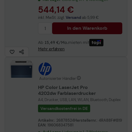
544,14 €
inkl. MwSt. zzgl.
Versand
ab
5,99 €
In den Warenkorb
Ab
15,49 €/Mo.
mieten mit
Mehr erfahren
Autorisierter Händler
HP Color LaserJet Pro
4202dw Farblaserdrucker
A4, Drucker, USB, LAN, WLAN, Bluetooth, Duplex
Versandkostenfrei in DE
Artikelnr.:
26878524
Herstellernr.:
4RA88F#B19
EAN:
196068347581