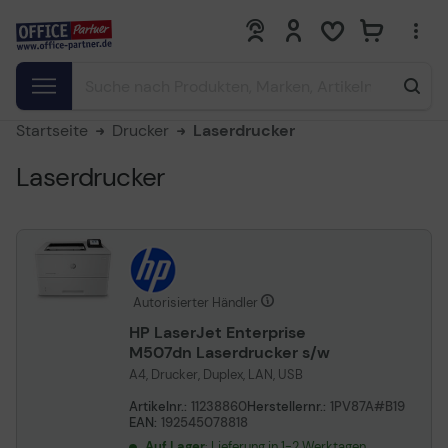
0
0
Startseite
Drucker
Laserdrucker
Laserdrucker
Autorisierter Händler
HP LaserJet Enterprise
M507dn Laserdrucker s/w
A4, Drucker, Duplex, LAN, USB
Artikelnr.:
11238860
Herstellernr.:
1PV87A#B19
EAN:
192545078818
Auf Lager
: Lieferung in 1-2 Werktagen