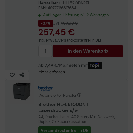
Herstellernr.:
HLL5210DNRE1
EAN:
4977766817684
Auf Lager
: Lieferung in 1-2 Werktagen
-37%
UVP
409,00 €
257,45 €
inkl. MwSt., versandkostenfrei in DE!
In den Warenkorb
Ab
7,49 €/Mo.
mieten mit
Mehr erfahren
Autorisierter Händler
Brother HL-L5100DNT
Laserdrucker s/w
A4, Drucker, bis zu 40 Seiten/Min.,Netzwerk,
Duplex, 2 x Papierkassetten
Versandkostenfrei in DE