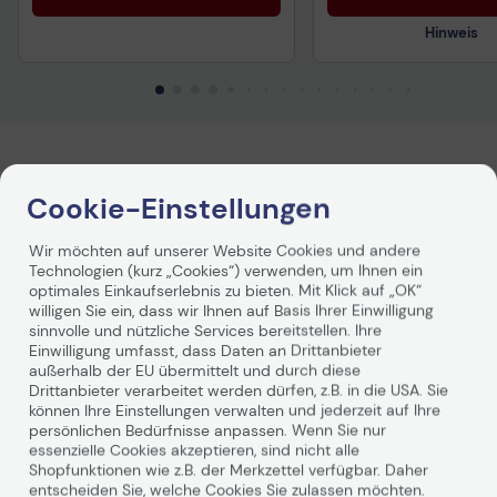
Hinweis
Technisches Produkt
Produktbeschreibung
Cookie-Einstellungen
EPOS IMPACT DW Office USB ML
Wir möchten auf unserer Website Cookies und andere
Technologien (kurz „Cookies“) verwenden, um Ihnen ein
optimales Einkaufserlebnis zu bieten. Mit Klick auf „OK“
willigen Sie ein, dass wir Ihnen auf Basis Ihrer Einwilligung
sinnvolle und nützliche Services bereitstellen. Ihre
Freiheit und Flexibilität
Einwilligung umfasst, dass Daten an Drittanbieter
außerhalb der EU übermittelt und durch diese
Drittanbieter verarbeitet werden dürfen, z.B. in die USA. Sie
können Ihre Einstellungen verwalten und jederzeit auf Ihre
persönlichen Bedürfnisse anpassen. Wenn Sie nur
Weiterlesen
Holen Sie sich Premium-Look und Leistung
essenzielle Cookies akzeptieren, sind nicht alle
Shopfunktionen wie z.B. der Merkzettel verfügbar. Daher
Mit einem Premiumdesign, das Stil und Funktionalität
entscheiden Sie, welche Cookies Sie zulassen möchten.