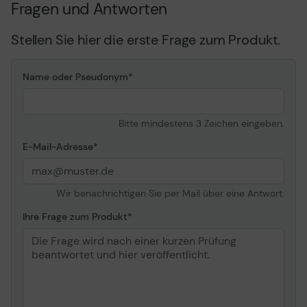
Fragen und Antworten
213 Issue 2, EN 301 489-6
Stellen Sie hier die erste Frage zum Produkt.
Stromversorgung
Stromversorgungsgerät
Headset-Ladestation -
Name oder Pseudonym
extern
Batterie
Headset-Akku
wiederaufladbar -
Bitte mindestens 3 Zeichen eingeben.
Lithium-Polymer
Betriebszeit (bis zu)
E-Mail-Adresse
12 Stunde(n)
Standby-Zeit
100 Stunden
Wir benachrichtigen Sie per Mail über eine Antwort.
Ihre Frage zum Produkt