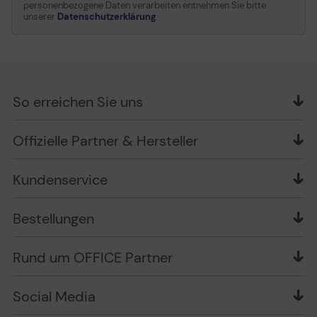
personenbezogene Daten verarbeiten entnehmen Sie bitte
unserer
Datenschutzerklärung
.
So erreichen Sie uns
OFFICE Partner GmbH
Offizielle Partner & Hersteller
Schlesierring 35
48712 Gescher
Kundenservice
Telefon: +49 (0) 2542 / 9558250
Kontaktformular
Apple im Unternehmen
Bestellungen
Bewertungsrichtlinien
Ansprechpartner bei fehlerhafter Ware und Schäden
FAQ
Rückruf-Service
Liefer- und Zahlungsbedingungen
OFFICE Partner Blog
Rund um OFFICE Partner
Versand im Namen Dritter
Wissen mit OP
Zahlungsarten
Produkttests
Über uns
Widerrufsrecht
Markenshops
Social Media
Stellenangebote
Muster-Widerrufsformular
Garantiearten
Affiliate Partnerprogramm
Verpackungsordnung