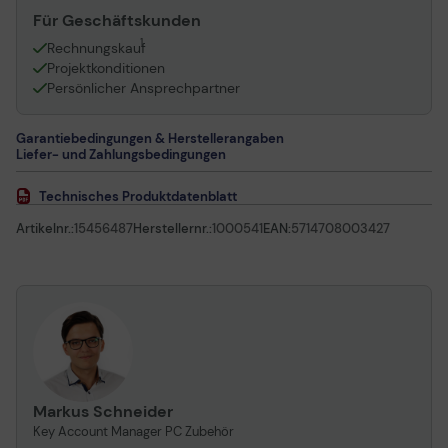
Für Geschäftskunden
1
Rechnungskauf
Projektkonditionen
Persönlicher Ansprechpartner
Garantiebedingungen & Herstellerangaben
Liefer- und Zahlungsbedingungen
Technisches Produktdatenblatt
Artikelnr.:
15456487
Herstellernr.:
1000541
EAN:
5714708003427
Markus Schneider
Key Account Manager PC Zubehör