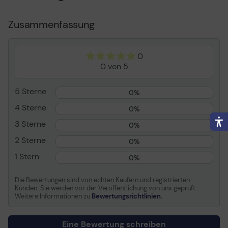
Empfohlene Verwendung
Telefon
Lokalisierung
Europa
Zusammenfassung
Premium-Audio für exzellente
Kopfhörer-Formfaktor
Konvertierbar
Gesprächsqualität sicherstellen
Anschlusstechnik
Kabellos
0
Maximieren Sie die Sprachverständlichkeit mit EPOS
Drahtlose Technologie
DECT CAT-iq
0 von 5
Voice™ und einem Mikrofon mit Geräuschunterdrückung
Funkfrequenzbereich
1880 - 1900MHz
Soundmodus
5 Sterne
Mono
0%
Audiospezifikationen
Frequenzbereich 150 -
4 Sterne
0%
Bequem den ganzen Tag reden
6800 Hz
3 Sterne
0%
Mit bis zu 12 Stunden Sprechzeit und leichtem,
Mikrofon
Mikrofonbaum
einseitigem Headset mit extra weichem Ohrpolster
2 Sterne
0%
Bedienungselement
Stummtaste,
Lautstärkeregler
1 Stern
0%
Allgemein
Bleiben Sie dank Schnellladen mobil
Die Bewertungen sind von echten Käufern und registrierten
Kunden. Sie werden vor der Veröffentlichung von uns geprüft.
Weitere Informationen zu
Bewertungsrichtlinien.
Produkttyp
Headset - DECT CAT-iq -
50 % Akkuleistung in nur 20 Minuten
kabellos
Gewicht
22 g
Eine Bewertung schreiben