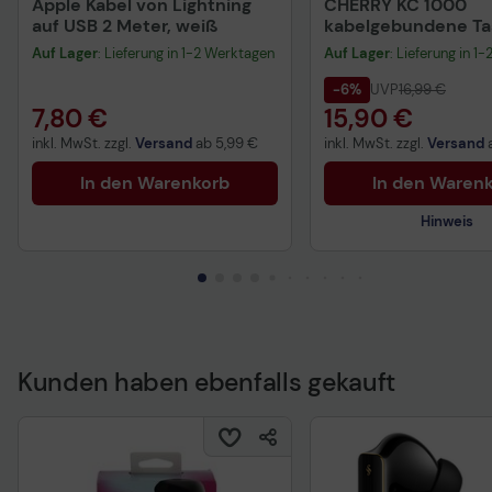
Apple Kabel von Lightning
CHERRY KC 1000
auf USB 2 Meter, weiß
kabelgebundene Tas
QWERTZ DE - schwa
Auf Lager
: Lieferung in 1-2 Werktagen
Auf Lager
: Lieferung in 1
-6%
UVP
16,99 €
7,80 €
15,90 €
inkl. MwSt. zzgl.
Versand
ab
5,99 €
inkl. MwSt. zzgl.
Versand
In den Warenkorb
In den Waren
Hinweis
Kunden haben ebenfalls gekauft
Technisches Produkt