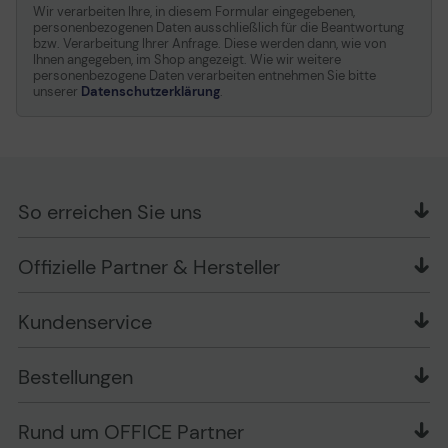
Wir verarbeiten Ihre, in diesem Formular eingegebenen,
personenbezogenen Daten ausschließlich für die Beantwortung
bzw. Verarbeitung Ihrer Anfrage. Diese werden dann, wie von
Ihnen angegeben, im Shop angezeigt. Wie wir weitere
personenbezogene Daten verarbeiten entnehmen Sie bitte
unserer
Datenschutzerklärung
.
So erreichen Sie uns
OFFICE Partner GmbH
Offizielle Partner & Hersteller
Schlesierring 35
48712 Gescher
Kundenservice
Telefon: +49 (0) 2542 / 9558250
Kontaktformular
Apple im Unternehmen
Bestellungen
Bewertungsrichtlinien
Ansprechpartner bei fehlerhafter Ware und Schäden
FAQ
Rückruf-Service
Liefer- und Zahlungsbedingungen
OFFICE Partner Blog
Rund um OFFICE Partner
Versand im Namen Dritter
Wissen mit OP