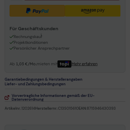
Für Geschäftskunden
1
Rechnungskauf
Projektkonditionen
Persönlicher Ansprechpartner
Ab
1,03 €/Mo.
mieten mit
Mehr erfahren
Garantiebedingungen & Herstellerangaben
Liefer- und Zahlungsbedingungen
Vorvertragliche Informationen gemäß der EU-
Datenverordnung
Artikelnr.:
1202614
Herstellernr.:
C13S015610
EAN:
8715946430393