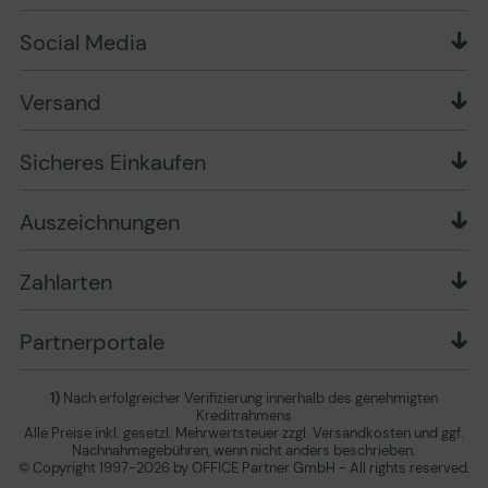
Zahlungsarten
Produkttests
Über uns
Widerrufsrecht
Markenshops
Social Media
Stellenangebote
Muster-Widerrufsformular
Garantiearten
Affiliate Partnerprogramm
Verpackungsordnung
Geschäftskunden
Ebay Auktionen
Versandinformationen
Information zur Entsorgung von Batterien und
Versand
Playox.de
Sicheres Einkaufen
Elektro-/Elektronikgeräten
druck-collect.de
Datenschutz
Newsletter
Presse
AGB
Sicheres Einkaufen
Vertrag widerrufen
Impressum
Cookie Einstellungen ändern
Zu den Barrierefreiheitseinstellungen
Auszeichnungen
Erklärung zur Barrierefreiheit
Zahlarten
Partnerportale
1)
Nach erfolgreicher Verifizierung innerhalb des genehmigten
Kreditrahmens
Alle Preise inkl. gesetzl. Mehrwertsteuer zzgl. Versandkosten und ggf.
Nachnahmegebühren, wenn nicht anders beschrieben.
© Copyright 1997-2026 by OFFICE Partner GmbH - All rights reserved.