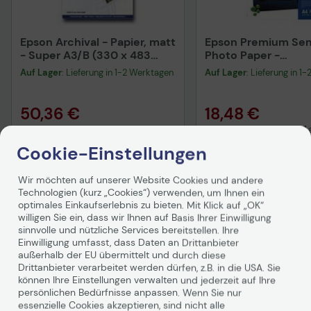
Epson Archival - Papier, matt
Epson Premium Sem
- Super A3/B (330 x 483
Photo Paper -
mm) - 192 g/m2 - 50 Blatt -
Seidenmattfotopapi
Auf Lager
: Lieferung in 1-2 Werktagen
Auf Lager
: Lieferung in 1
für Stylus Pro 11880, Pro
(210 x 297 mm) - 20 
3880, Pro 48
für Expression Hom
400
50,36 €
18,48 €
inkl. MwSt. zzgl.
Versand
ab
5,99 €
inkl. MwSt. zzgl.
Versand
Cookie-Einstellungen
In den Warenkorb
In den Waren
Wir möchten auf unserer Website Cookies und andere
Technologien (kurz „Cookies“) verwenden, um Ihnen ein
optimales Einkaufserlebnis zu bieten. Mit Klick auf „OK“
willigen Sie ein, dass wir Ihnen auf Basis Ihrer Einwilligung
sinnvolle und nützliche Services bereitstellen. Ihre
Einwilligung umfasst, dass Daten an Drittanbieter
außerhalb der EU übermittelt und durch diese
Produktbeschreibung
Drittanbieter verarbeitet werden dürfen, z.B. in die USA. Sie
können Ihre Einstellungen verwalten und jederzeit auf Ihre
persönlichen Bedürfnisse anpassen. Wenn Sie nur
Das Farbband schwarz C13S015610 beim LQ-690 hat
essenzielle Cookies akzeptieren, sind nicht alle
eine Haltbarkeit von 10 Mio Zeichen.