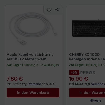
Apple Kabel von Lightning
CHERRY KC 1000
auf USB 2 Meter, weiß
kabelgebundene Tas
QWERTZ DE - schwa
Auf Lager
: Lieferung in 1-2 Werktagen
Auf Lager
: Lieferung in 1
-6%
UVP
16,99 €
7,80 €
15,90 €
inkl. MwSt. zzgl.
Versand
ab
5,99 €
inkl. MwSt. zzgl.
Versand
In den Warenkorb
In den Waren
Hinweis