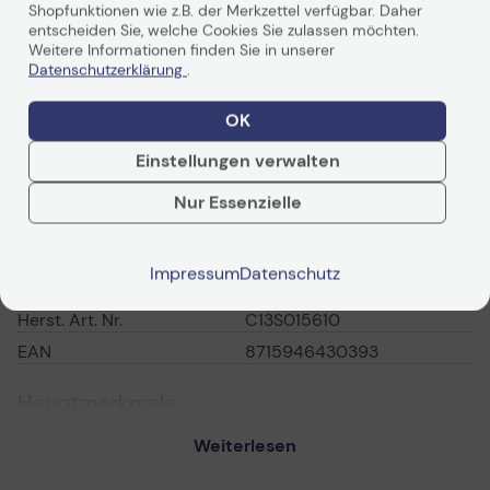
Shopfunktionen wie z.B. der Merkzettel verfügbar. Daher
entscheiden Sie, welche Cookies Sie zulassen möchten.
Weitere Informationen finden Sie in unserer
Datenschutzerklärung
.
OK
Einstellungen verwalten
Technische Daten
Nur Essenzielle
Allgemein
Impressum
Datenschutz
Hersteller
Epson
Herst. Art. Nr.
C13S015610
EAN
8715946430393
Hauptmerkmale
Produktbeschreibung
Epson - 1 - Schwarz -
Weiterlesen
Farbband