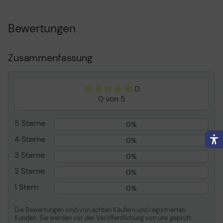
Produkttyp
Farbband
Drucktechnologie
Nadel
Bewertungen
Druckfarbe
Schwarz
Ergiebigkeit
Bis zu 10 Millionen
Zeichen
Zusammenfassung
Bandgröße
32 m
Kompatibel mit
LQ 690
0
0 von 5
Verbrauchsmaterial
5 Sterne
0%
Verbrauchsmaterialtyp
Farbband
4 Sterne
Drucktechnologie
Nadel
0%
Farbe
Schwarz
3 Sterne
0%
Ergiebigkeit
Bis zu 10 Millionen
2 Sterne
0%
Zeichen
1 Stern
0%
Bandgröße
32 m
Die Bewertungen sind von echten Käufern und registrierten
Informationen zur Kompatibilität
Kunden. Sie werden vor der Veröffentlichung von uns geprüft.