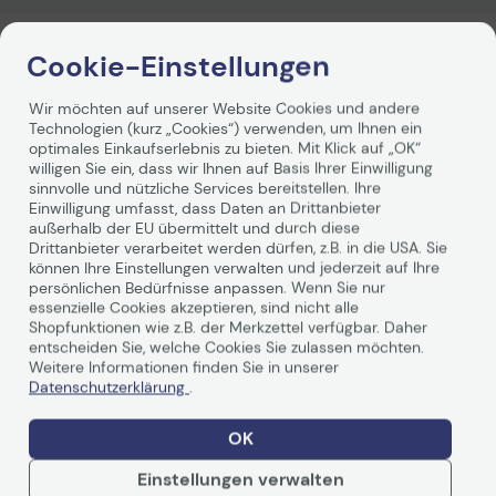
Technisches Produktdatenblatt
Technisches Produkt
Vorvertragliche Informationen
Vorvertragliche Info
Cookie-Einstellungen
Produktbeschreibung
gemäß der EU-
gemäß der EU-
Datenverordnung
Datenverordnung
Wir möchten auf unserer Website Cookies und andere
Technologien (kurz „Cookies“) verwenden, um Ihnen ein
optimales Einkaufserlebnis zu bieten. Mit Klick auf „OK“
willigen Sie ein, dass wir Ihnen auf Basis Ihrer Einwilligung
sinnvolle und nützliche Services bereitstellen. Ihre
Einwilligung umfasst, dass Daten an Drittanbieter
außerhalb der EU übermittelt und durch diese
Drittanbieter verarbeitet werden dürfen, z.B. in die USA. Sie
können Ihre Einstellungen verwalten und jederzeit auf Ihre
Technische Daten
persönlichen Bedürfnisse anpassen. Wenn Sie nur
essenzielle Cookies akzeptieren, sind nicht alle
Shopfunktionen wie z.B. der Merkzettel verfügbar. Daher
PDF-Datenblatt
entscheiden Sie, welche Cookies Sie zulassen möchten.
Weitere Informationen finden Sie in unserer
Allgemein
Datenschutzerklärung
.
Hersteller
Epson
OK
Herst. Art. Nr.
C13T34634010
Einstellungen verwalten
EAN
8715946632070