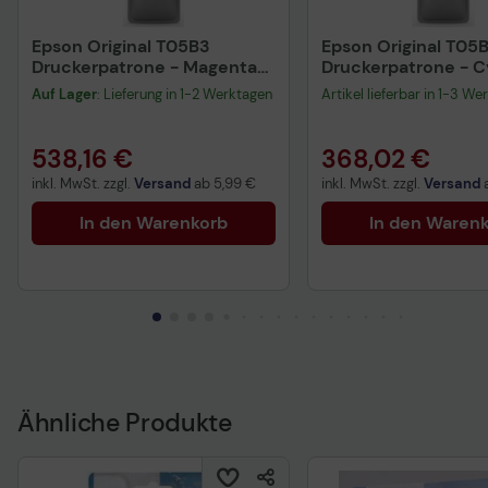
Epson Original T05B3
Epson Original T05
Druckerpatrone - Magenta
Druckerpatrone - 
C13T05B34N
C13T05B24N
Auf Lager
: Lieferung in 1-2 Werktagen
Artikel lieferbar in 1-3 We
538,16 €
368,02 €
inkl. MwSt. zzgl.
Versand
ab
5,99 €
inkl. MwSt. zzgl.
Versand
In den Warenkorb
In den Waren
Ähnliche Produkte