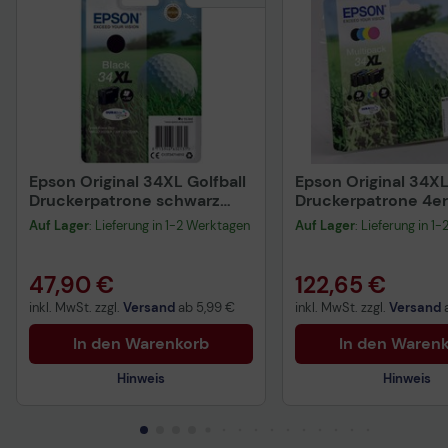
Epson Original 34XL Golfball
Epson Original 34XL
Druckerpatrone schwarz
Druckerpatrone 4er
1.100 Seiten 16,3ml
Multipack schwarz 
Auf Lager
: Lieferung in 1-2 Werktagen
Auf Lager
: Lieferung in 1
(C13T34714010)
magenta gelb
(C13T34764010)
47,90 €
122,65 €
inkl. MwSt. zzgl.
Versand
ab
5,99 €
inkl. MwSt. zzgl.
Versand
In den Warenkorb
In den Waren
Hinweis
Hinweis