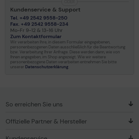
ODER
Kundenservice & Support
Tel. +49 2542 9558-250
Fax. +49 2542 9558-234
Mo-Fr 9-12 & 13-16 Uhr
Zum Kontaktformular
Wir verarbeiten Ihre, in diesem Formular eingegebenen,
personenbezogenen Daten ausschließlich für die Beantwortung
bzw. Verarbeitung Ihrer Anfrage. Diese werden dann, wie von
Ihnen angegeben, im Shop angezeigt. Wie wir weitere
personenbezogene Daten verarbeiten entnehmen Sie bitte
unserer
Datenschutzerklärung
.
So erreichen Sie uns
OFFICE Partner GmbH
Offizielle Partner & Hersteller
Schlesierring 35
48712 Gescher
Kundenservice
Telefon: +49 (0) 2542 / 9558250