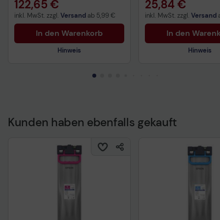
122,65 €
25,84 €
inkl. MwSt. zzgl.
Versand
ab
5,99 €
inkl. MwSt. zzgl.
Versand
In den Warenkorb
In den Waren
Hinweis
Hinweis
Technisches Produktdatenblatt
Technisches Produkt
Vorvertragliche Informationen
Vorvertragliche Info
gemäß der EU-
gemäß der EU-
Kunden haben ebenfalls gekauft
Datenverordnung
Datenverordnung