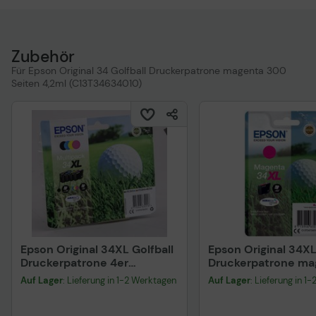
Zubehör
Für Epson Original 34 Golfball Druckerpatrone magenta 300
Seiten 4,2ml (C13T34634010)
Epson Original 34XL Golfball
Epson Original 34XL
Druckerpatrone 4er
Druckerpatrone ma
Multipack schwarz cyan
950 Seiten 10,8ml
Auf Lager
: Lieferung in 1-2 Werktagen
Auf Lager
: Lieferung in 1
magenta gelb
(C13T34734010)
(C13T34764010)