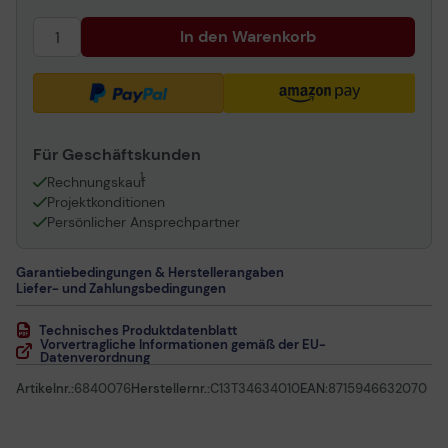
In den Warenkorb
Für Geschäftskunden
1
Rechnungskauf
Projektkonditionen
Persönlicher Ansprechpartner
Garantiebedingungen & Herstellerangaben
Liefer- und Zahlungsbedingungen
Technisches Produktdatenblatt
Vorvertragliche Informationen gemäß der EU-
Datenverordnung
Artikelnr.:
6840076
Herstellernr.:
C13T34634010
EAN:
8715946632070