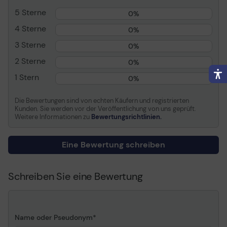
5 Sterne
0%
Verbrauchsmaterialtyp
Tintenpatrone
4 Sterne
Drucktechnologie
Tintenstrahl
0%
Farbe
Magenta
3 Sterne
0%
Kapazität
Bis zu 470 Seiten
2 Sterne
0%
Patronenleistung
High Capacity
1 Stern
0%
Verschiedenes
Die Bewertungen sind von echten Käufern und registrierten
Kunden. Sie werden vor der Veröffentlichung von uns geprüft.
Farbkategorie
Purpur
Weitere Informationen zu
Bewertungsrichtlinien.
Packungstyp
Blisterverpackung
Eine Bewertung schreiben
Allgemein
Schreiben Sie eine Bewertung
Name oder Pseudonym