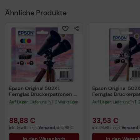
Ähnliche Produkte
Epson Original 502XL
Epson Original 502
Fernglas Druckerpatronen -
Fernglas Druckerpa
4er Multipack
schwarz (C13T02W1
Auf Lager
: Lieferung in 1-2 Werktagen
Auf Lager
: Lieferung in 1
(C13T02W64010)
88,88 €
33,53 €
inkl. MwSt. zzgl.
Versand
ab
5,99 €
inkl. MwSt. zzgl.
Versand
In den Warenkorb
In den Waren