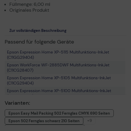
Füllmenge: 6,00 ml
Originales Produkt
Zur vollständigen Beschreibung
Passend für folgende Geräte
Epson Expression Home XP-5115 Multifunktions-InkJet
(C11GG29404)
Epson WorkForce WF-2885DWF Multifunktions-InkJet
(C11CG28407)
Epson Expression Home XP-5105 Multifunktions-InkJet
(C11CG29404)
Epson Expression Home XP-5100 Multifunktions-InkJet
(C11CG29402)
Varianten:
Epson WorkForce WF-2865DWF Multifunktions-InkJet
(C11CG28404)
Epson Easy Mail Packing 502 Fernglas CMYK 690 Seiten
Epson WorkForce WF-2860DWF Multifunktions-InkJet
+9
Epson 502 Fernglas schwarz 210 Seiten
(C11CG28402)
Epson 502 Fernglas magenta 160 Seiten
Epson Expression Home XP-5155 Multifunktions-InkJet