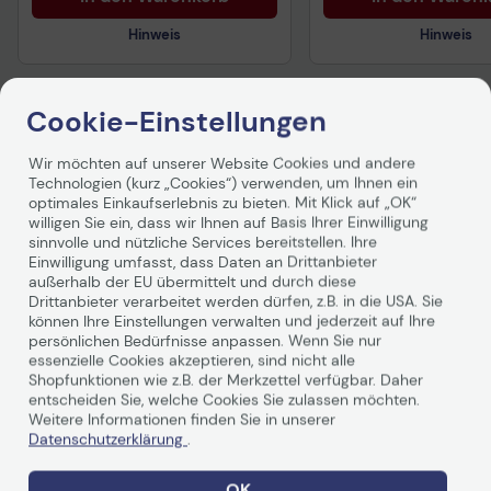
Hinweis
Hinweis
Cookie-Einstellungen
Technisches Produktdatenblatt
Technisches Produkt
Vorvertragliche Informationen
Vorvertragliche Info
Wir möchten auf unserer Website Cookies und andere
gemäß der EU-
gemäß der EU-
Produktbeschreibung
Technologien (kurz „Cookies“) verwenden, um Ihnen ein
Datenverordnung
Datenverordnung
optimales Einkaufserlebnis zu bieten. Mit Klick auf „OK“
willigen Sie ein, dass wir Ihnen auf Basis Ihrer Einwilligung
sinnvolle und nützliche Services bereitstellen. Ihre
Einwilligung umfasst, dass Daten an Drittanbieter
außerhalb der EU übermittelt und durch diese
Drittanbieter verarbeitet werden dürfen, z.B. in die USA. Sie
können Ihre Einstellungen verwalten und jederzeit auf Ihre
persönlichen Bedürfnisse anpassen. Wenn Sie nur
essenzielle Cookies akzeptieren, sind nicht alle
Shopfunktionen wie z.B. der Merkzettel verfügbar. Daher
Technische Daten
entscheiden Sie, welche Cookies Sie zulassen möchten.
Weitere Informationen finden Sie in unserer
PDF-Datenblatt
Datenschutzerklärung
.
OK