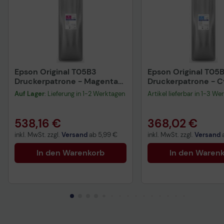
Epson Original T05B3
Epson Original T05
Druckerpatrone - Magenta
Druckerpatrone - 
C13T05B34N
C13T05B24N
Auf Lager
: Lieferung in 1-2 Werktagen
Artikel lieferbar in 1-3 We
538,16 €
368,02 €
inkl. MwSt. zzgl.
Versand
ab
5,99 €
inkl. MwSt. zzgl.
Versand
In den Warenkorb
In den Waren