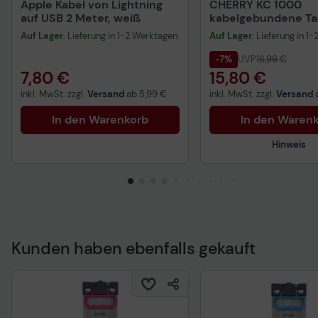
Apple Kabel von Lightning
CHERRY KC 1000
auf USB 2 Meter, weiß
kabelgebundene Tas
QWERTZ DE - schwa
Auf Lager
: Lieferung in 1-2 Werktagen
Auf Lager
: Lieferung in 1
-7%
UVP
16,99 €
7,80 €
15,80 €
inkl. MwSt. zzgl.
Versand
ab
5,99 €
inkl. MwSt. zzgl.
Versand
In den Warenkorb
In den Waren
Hinweis
Kunden haben ebenfalls gekauft
Technisches Produkt