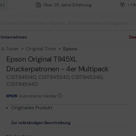
t.)
Über 25 Jahre Erfahrung
> 1 
m Unternehmen
Dea
n & Toner
Original Tinte
Epson
Epson Original T945XL
Druckerpatronen - 4er Multipack
C13T945140, C13T945240, C13T945340,
C13T945440
Autorisierter Händler
Originales Produkt
Zur vollständigen Beschreibung