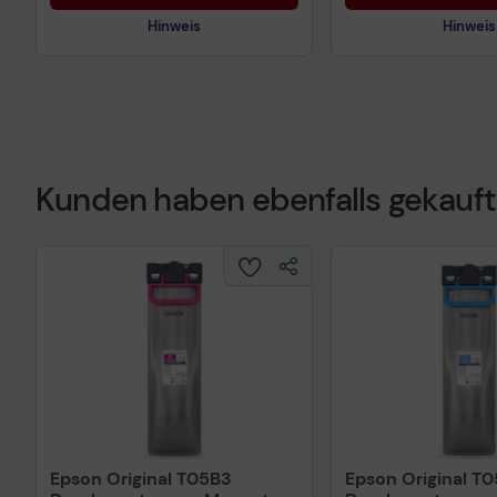
Hinweis
Hinweis
Technisches Produktdatenblatt
Technisches Prod
Vorvertragliche Informationen
Vorvertragliche I
gemäß der EU-
gemäß der EU-
Datenverordnung
Datenverordnung
Kunden haben ebenfalls gekauft
Epson Original T05B3
Epson Original T