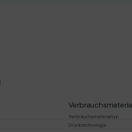
uktdatenblatt
Technisches Produktdatenblatt
Tech
nformationen
Vorvertragliche Informationen
Vorv
gemäß der EU-
gemä
Datenverordnung
Date
Verbrauchsmateria
Verbrauchsmaterialtyp
Drucktechnologie