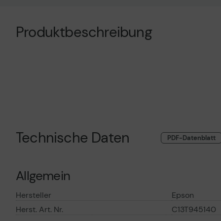
Technisches Produktdatenblatt
Technisches Prod
Vorvertragliche Informationen
Vorvertragliche I
Produktbeschreibung
gemäß der EU-
gemäß der EU-
Datenverordnung
Datenverordnung
Technische Daten
PDF-Datenblatt
Allgemein
Hersteller
Epson
Herst. Art. Nr.
C13T945140