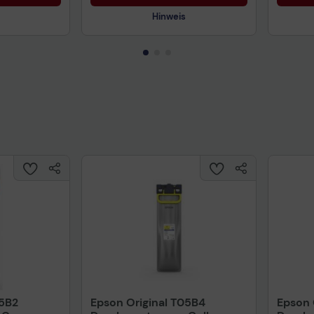
Hinweis
uktdatenblatt
Technisches Produktdatenblatt
Tech
nformationen
Vorvertragliche Informationen
Vorv
gemäß der EU-
gemä
Datenverordnung
Date
05B2
Epson Original T05B4
Epson 