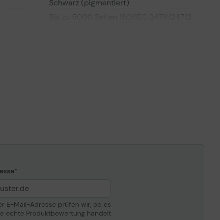
Schwarz (pigmentiert)
Bis zu 5000 Seiten ISO/IEC 24711/24712
Größe XL
Epson DURABrite Ultra
Schwarz
ompatibilität
Epson WorkForce Pro WF-C5210DW,
WF-C5290DW, WF-C5710DWF, WF-
C5790DWF
esse
der E-Mail-Adresse prüfen wir, ob es
ne echte Produktbewertung handelt