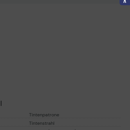
nisches Produktdatenblatt
Technisches Produktdatenblatt
ertragliche Informationen
Vorvertragliche Informationen
ß der EU-
gemäß der EU-
nverordnung
Datenverordnung
l
Tintenpatrone
Tintenstrahl