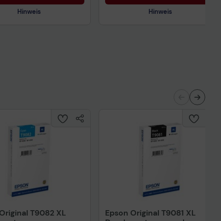
Hinweis
Hinweis
nisches Produktdatenblatt
Technisches Produktdatenblatt
ertragliche Informationen
Vorvertragliche Informationen
ß der EU-
gemäß der EU-
nverordnung
Datenverordnung
Original T9082 XL
Epson Original T9081 XL