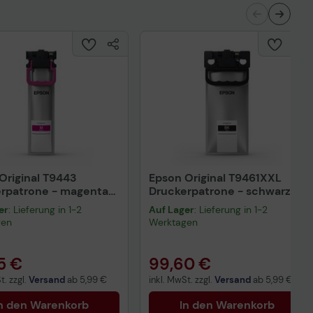
Original T9443
Epson Original T9461XXL
rpatrone - magenta
Druckerpatrone - schwarz
944340)
(C13T946140)
er
: Lieferung in 1-2
Auf Lager
: Lieferung in 1-2
gen
Werktagen
5 €
99,60 €
t. zzgl.
Versand
ab
5,99 €
inkl. MwSt. zzgl.
Versand
ab
5,99 €
n den Warenkorb
In den Warenkorb