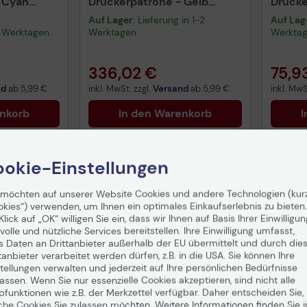
 Cyan
Druckerpatrone - Gelb
Drucke
C13T05B44N
(C13T
Auf Lager
: Lieferung in 1-2
Auf Lag
-3 Werktagen.
Werktagen
Werkta
336,02 €
75,9
nd
ab
5,99 €
inkl. MwSt. zzgl.
Versand
ab
5,99 €
inkl. MwS
enkorb
In den Warenkorb
I
okie-Einstellungen
Tech
 möchten auf unserer Website Cookies und andere Technologien (kur
okies“) verwenden, um Ihnen ein optimales Einkaufserlebnis zu bieten.
Vorv
Klick auf „OK“ willigen Sie ein, dass wir Ihnen auf Basis Ihrer Einwilligun
gemä
volle und nützliche Services bereitstellen. Ihre Einwilligung umfasst,
Date
s Daten an Drittanbieter außerhalb der EU übermittelt und durch die
tanbieter verarbeitet werden dürfen, z.B. in die USA. Sie können Ihre
tellungen verwalten und jederzeit auf Ihre persönlichen Bedürfnisse
ssen. Wenn Sie nur essenzielle Cookies akzeptieren, sind nicht alle
pfunktionen wie z.B. der Merkzettel verfügbar. Daher entscheiden Sie,
che Cookies Sie zulassen möchten. Weitere Informationen finden Sie i