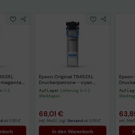
9453XL
Epson Original T9452XL
Epson 
- magenta
Druckerpatrone - cyan
Drucke
(C13T945240)
(C13T
in 1-2
Auf Lager
: Lieferung in 1-2
Auf Lag
Werktagen
Werkta
68,01 €
63,8
nd
ab
5,99 €
inkl. MwSt. zzgl.
Versand
ab
5,99 €
inkl. MwS
enkorb
In den Warenkorb
I