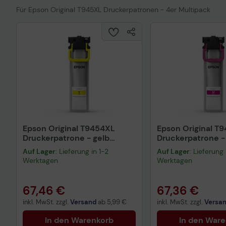
Für Epson Original T945XL Druckerpatronen - 4er Multipack
Epson Original T9454XL
Epson Original T
Druckerpatrone - gelb
Druckerpatrone 
(C13T945440)
(C13T945340)
Auf Lager
: Lieferung in 1-2
Auf Lager
: Lieferung 
Werktagen
Werktagen
67,46 €
67,36 €
inkl. MwSt. zzgl.
Versand
ab
5,99 €
inkl. MwSt. zzgl.
Versa
In den Warenkorb
In den War