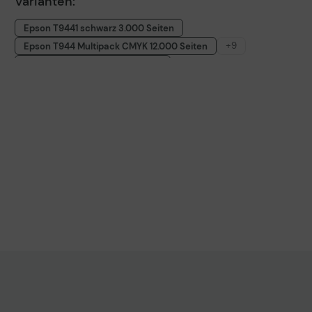
Varianten:
Epson T9441 schwarz 3.000 Seiten
+9
Epson T944 Multipack CMYK 12.000 Seiten
Epson T9442 cyan 3.000 Seiten
Epson T9451XL schwarz 5.000 Seiten
Epson C13T945XL Multipack CMYK 20.000 Seiten
Epson T9452XL cyan 5.000 Seiten
Epson T9453XL magenta 5.000 Seiten
Epson T9454XL gelb 5.000 Seiten
Epson Original T9461XXL schwarz 10.000 Seiten
Epson T9444 gelb 3.000 Seiten
Epson T9443 magenta 3.000 Seiten