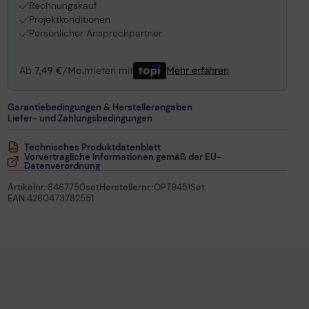
1
Rechnungskauf
Projektkonditionen
Persönlicher Ansprechpartner
Ab
7,49 €/Mo.
mieten mit
Mehr erfahren
Garantiebedingungen & Herstellerangaben
Liefer- und Zahlungsbedingungen
Technisches Produktdatenblatt
Vorvertragliche Informationen gemäß der EU-
Datenverordnung
Artikelnr.:
8467750set
Herstellernr.:
OPT9451Set
EAN:
4260473782551