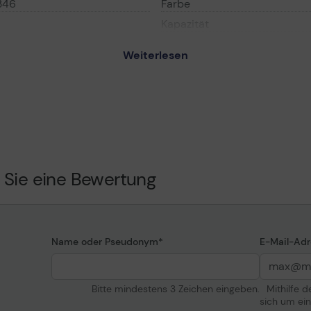
346
Farbe
Kapazität
Patronenleistung
Weiterlesen
Patronenmerkmale
- Größe XL - Schwarz -
ntenpatrone
Verschiedenes
e
Farbkategorie
mentiert)
eiten ISO/IEC 24711/24712
Informationen zur K
 Sie eine Bewertung
Kompatibel mit
ite Ultra
ro WF-C5210DW, WF-
F-C5710DWF, WF-
Name oder Pseudonym
E-Mail-Adr
Allgemein
Bitte mindestens 3 Zeichen eingeben.
Mithilfe 
sich um ei