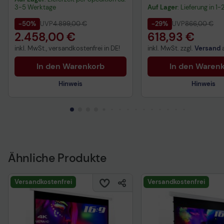
3-5 Werktage
Auf Lager
: Lieferung in 1
-50%
UVP
4.899,00 €
-29%
UVP
866,00 €
2.458,00 €
618,93 €
inkl. MwSt., versandkostenfrei in DE!
inkl. MwSt. zzgl.
Versand
In den Warenkorb
In den Waren
Hinweis
Hinweis
Technisches Produktdatenblatt
Vorvertragliche Informationen
gemäß der EU-
Datenverordnung
Ähnliche Produkte
Versandkostenfrei
Versandkostenfrei
Technisches Produkt
Vorvertragliche Info
gemäß der EU-