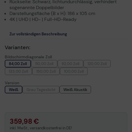
Rückseite: Schwarz, lichtundurchlässig, verhindert
sogenannte Doppelbilder
Darstellungsfläche (B x H): 186 x 105 cm
4K | UHD | HD- | Full-HD-Ready
Zur vollständigen Beschreibung
Varianten:
Bildschirmdiagonale Zoll
84,00 Zoll
110,00 Zoll
92,00 Zoll
120,00 Zoll
133,00 Zoll
150,00 Zoll
100,00 Zoll
Version
Weiß
Grau Tageslicht
Weiß Akustik
359,98 €
inkl. MwSt., versandkostenfrei in DE!