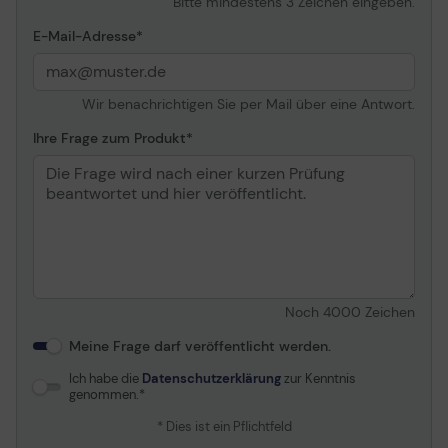
Bitte mindestens 3 Zeichen eingeben.
E-Mail-Adresse
Wir benachrichtigen Sie per Mail über eine Antwort.
Ihre Frage zum Produkt
Das Leinwandtuch setzt sich aus einem 4-schichtigen
Gewebe zusammen, bestehend aus einer PVC-Schicht
(1), einer Polyesterschicht (2), einer PVC-Beschichtung
(3) und der Leinwandoberfläche (4).
Noch
4000
Zeichen
Daraus ergeben sich viele Vorteile des Tuchs. So ist
die Leinwandoberfläche:
Meine Frage darf veröffentlicht werden.
Wasserabweisend
Ich habe die
Datenschutzerklärung
zur Kenntnis
Abwaschbar
genommen.
Schimmelresistent
Blickdicht
* Dies ist ein Pflichtfeld
Schwer entflammbar