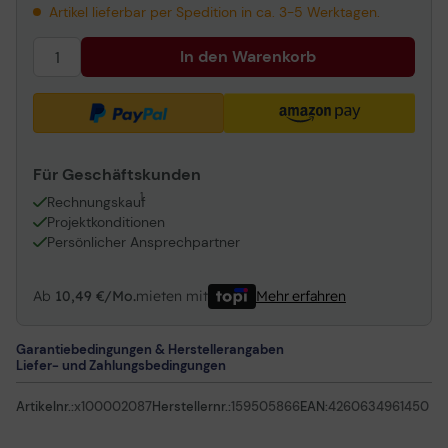
Artikel lieferbar per Spedition in ca. 3-5 Werktagen.
In den Warenkorb
Für Geschäftskunden
1
Rechnungskauf
Projektkonditionen
Persönlicher Ansprechpartner
Ab
10,49 €/Mo.
mieten mit
Mehr erfahren
Garantiebedingungen & Herstellerangaben
Liefer- und Zahlungsbedingungen
Artikelnr.:
x100002087
Herstellernr.:
159505866
EAN:
4260634961450