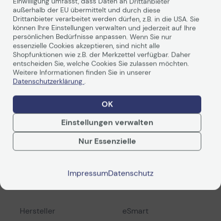
Produktbeschreibung
Einwilligung umfasst, dass Daten an Drittanbieter
außerhalb der EU übermittelt und durch diese
Drittanbieter verarbeitet werden dürfen, z.B. in die USA. Sie
können Ihre Einstellungen verwalten und jederzeit auf Ihre
eSmart Germany Expert XTR
persönlichen Bedürfnisse anpassen. Wenn Sie nur
essenzielle Cookies akzeptieren, sind nicht alle
Tension-Leinwand 186x105 cm (84")
Shopfunktionen wie z.B. der Merkzettel verfügbar. Daher
entscheiden Sie, welche Cookies Sie zulassen möchten.
16:9
Weitere Informationen finden Sie in unserer
Datenschutzerklärung
.
OK
Weiterlesen
Einstellungen verwalten
Nur Essenzielle
Technische Daten
Impressum
Datenschutz
Hersteller
eSmart