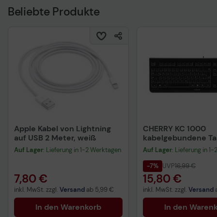
Beliebte Produkte
Apple Kabel von Lightning
CHERRY KC 1000
auf USB 2 Meter, weiß
kabelgebundene Tas
QWERTZ DE - schwa
Auf Lager
: Lieferung in 1-2 Werktagen
Auf Lager
: Lieferung in 1
-7%
UVP
16,99 €
7,80 €
15,80 €
inkl. MwSt. zzgl.
Versand
ab
5,99 €
inkl. MwSt. zzgl.
Versand
In den Warenkorb
In den Waren