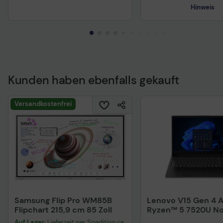
Hinweis
Kunden haben ebenfalls gekauft
Technisches Produkt
Versandkostenfrei
Samsung Flip Pro WM85B
Lenovo V15 Gen 4 
Flipchart 215,9 cm 85 Zoll
Ryzen™ 5 7520U N
39,6 cm (15,6")
Auf Lager
: Lieferzeit per Spedition ca.