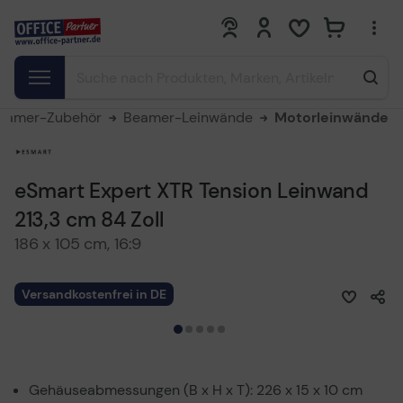
0
0
eamer-Zubehör
Beamer-Leinwände
Motorleinwände
eSmart Expert XTR Tension Leinwand
213,3 cm 84 Zoll
186 x 105 cm, 16:9
Versandkostenfrei in DE
Gehäuseabmessungen (B x H x T): 226 x 15 x 10 cm