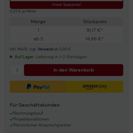
Unser Sparpreis!
0,32 € je Meter
Menge
Stückpreis
1
16,17 €*
ab 5
14,86 €*
inkl. MwSt. zzgl.
Versand
ab
5,99 €
Auf Lager
: Lieferung in 1-2 Werktagen
In den Warenkorb
Für Geschäftskunden
1
Rechnungskauf
Projektkonditionen
Persönlicher Ansprechpartner