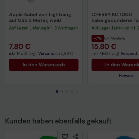
Apple Kabel von Lightning
CHERRY KC 1000
auf USB 2 Meter, weiß
kabelgebundene Tas
QWERTZ DE - schwa
Auf Lager
: Lieferung in 1-2 Werktagen
Auf Lager
: Lieferung in 1
-7%
UVP
16,99 €
7,80 €
15,80 €
inkl. MwSt. zzgl.
Versand
ab
5,99 €
inkl. MwSt. zzgl.
Versand
In den Warenkorb
In den Waren
Hinweis
Kunden haben ebenfalls gekauft
Technisches Produkt