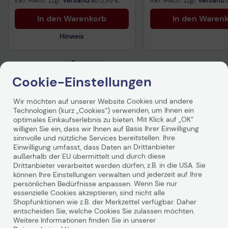
inkl. MwSt. zzgl.
Versand
ab
5,99 €
inkl. MwSt. zzgl.
Versand
In den Warenkorb
In den Waren
Hinweis
Technisches Produktdatenblatt
Cookie-Einstellungen
Produktbeschreibung
Wir möchten auf unserer Website Cookies und andere
Technologien (kurz „Cookies“) verwenden, um Ihnen ein
optimales Einkaufserlebnis zu bieten. Mit Klick auf „OK“
Das tesa extra Power Universal ist als
willigen Sie ein, dass wir Ihnen auf Basis Ihrer Einwilligung
gewebeverstärktes Folienband der Problemlöser für
sinnvolle und nützliche Services bereitstellen. Ihre
Haushalt und Hobby. Für schnelle und einfache
Einwilligung umfasst, dass Daten an Drittanbieter
Lösungen.
außerhalb der EU übermittelt und durch diese
Drittanbieter verarbeitet werden dürfen, z.B. in die USA. Sie
können Ihre Einstellungen verwalten und jederzeit auf Ihre
persönlichen Bedürfnisse anpassen. Wenn Sie nur
essenzielle Cookies akzeptieren, sind nicht alle
Shopfunktionen wie z.B. der Merkzettel verfügbar. Daher
entscheiden Sie, welche Cookies Sie zulassen möchten.
Weitere Informationen finden Sie in unserer