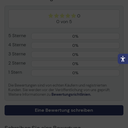
lösungsmittelfrei,
wetterfest
0
Farbe
Silber
0 von 5
Ausschlussklausel für
Das dargestellte Bild des
Bildfarbe
Produkts kann eine
5 Sterne
0%
andere Farbe aufweisen
4 Sterne
0%
Allgemein
3 Sterne
0%
Produkttyp
Kraft-Klebeband
2 Sterne
0%
Bandgröße
48 mm x 50 m
1 Stern
0%
Merkmale
Leichtes Abreißen,
lösungsmittelfrei,
Die Bewertungen sind von echten Käufern und registrierten
Kunden. Sie werden vor der Veröffentlichung von uns geprüft.
wetterfest
Weitere Informationen zu
Bewertungsrichtlinien.
Verschiedenes
Eine Bewertung schreiben
Farbe
Silber
Ausschlussklausel für
Das dargestellte Bild des
Schreiben Sie eine Bewertung