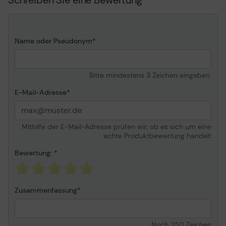
Bildfarbe
Produkts kann eine
andere Farbe aufweisen
Packung
Schrumpffolie
Name oder Pseudonym
Bitte mindestens 3 Zeichen eingeben.
E-Mail-Adresse
Mithilfe der E-Mail-Adresse prüfen wir, ob es sich um eine
echte Produktbewertung handelt
Bewertung:
Zusammenfassung
Noch
250
Zeichen