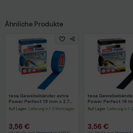
Ähnliche Produkte
tesa Gewebebänder extra
tesa Gewebebänder
Power Perfect 19 mm x 2.75
Power Perfect 19 m
m blau
m schwarz
Auf Lager
: Lieferung in 1-2 Werktagen
Auf Lager
: Lieferung in 1
3,56 €
3,56 €