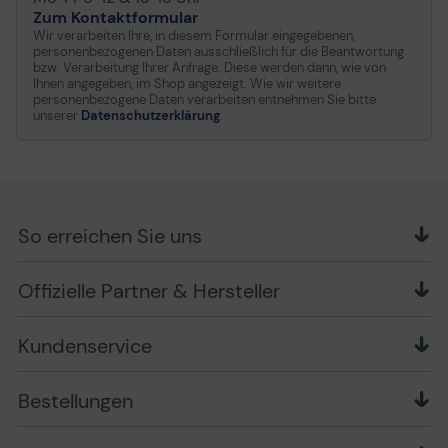
Zum Kontaktformular
Wir verarbeiten Ihre, in diesem Formular eingegebenen,
personenbezogenen Daten ausschließlich für die Beantwortung
bzw. Verarbeitung Ihrer Anfrage. Diese werden dann, wie von
Ihnen angegeben, im Shop angezeigt. Wie wir weitere
personenbezogene Daten verarbeiten entnehmen Sie bitte
unserer
Datenschutzerklärung
.
So erreichen Sie uns
OFFICE Partner GmbH
Offizielle Partner & Hersteller
Schlesierring 35
48712 Gescher
Kundenservice
Telefon: +49 (0) 2542 / 9558250
Kontaktformular
Apple im Unternehmen
Bestellungen
Bewertungsrichtlinien
Ansprechpartner bei fehlerhafter Ware und Schäden
FAQ
Rückruf-Service
Liefer- und Zahlungsbedingungen
OFFICE Partner Blog