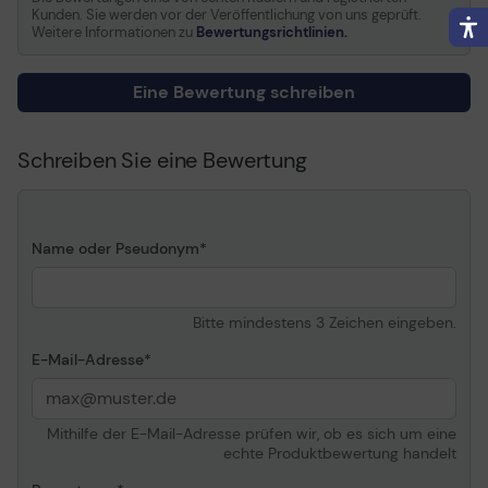
Photosmart 1000, 1115,
Kunden. Sie werden vor der Veröffentlichung von uns geprüft.
12XX, p1115, p1215, p1218
Weitere Informationen zu
Bewertungsrichtlinien.
Verbrauchsmaterial
Eine Bewertung schreiben
Verbrauchsmaterialtyp
Tintenpatrone
Drucktechnologie
Tintenstrahl
Schreiben Sie eine Bewertung
Farbe
Schwarz
Kapazität
Bis zu 930 Seiten bei 5%
Deckung
Name oder Pseudonym
Patronenleistung
High Capacity
Informationen zur Kompatibilität
Bitte mindestens 3 Zeichen eingeben.
Entwickelt für
HP Color Copier 110, 120,
E-Mail-Adresse
140, 145, 150, 155, 160, 170,
180, 190, 210, 210lx, 260,
270, 280, 290 ¦ HP
Mithilfe der E-Mail-Adresse prüfen wir, ob es sich um eine
DesignJet 700, 750,
echte Produktbewertung handelt
750c, 750c plus, 755c,
755cm ¦ HP Deskjet