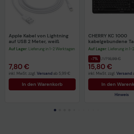
Apple Kabel von Lightning
CHERRY KC 1000
auf USB 2 Meter, weiß
kabelgebundene Tas
QWERTZ DE - schwa
Auf Lager
: Lieferung in 1-2 Werktagen
Auf Lager
: Lieferung in 1
-7%
UVP
16,99 €
7,80 €
15,80 €
inkl. MwSt. zzgl.
Versand
ab
5,99 €
inkl. MwSt. zzgl.
Versand
In den Warenkorb
In den Waren
Hinweis