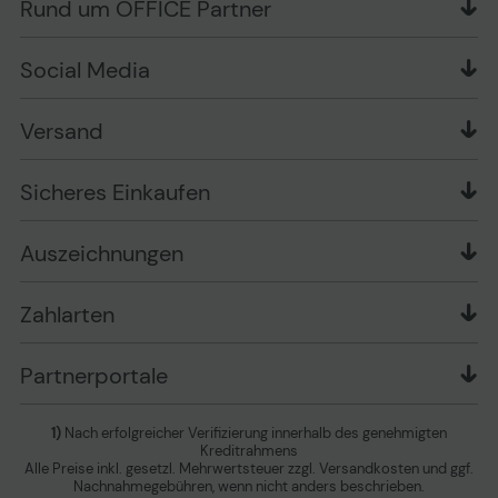
Rund um OFFICE Partner
Versand im Namen Dritter
Wissen mit OP
Zahlungsarten
Produkttests
Über uns
Widerrufsrecht
Markenshops
Social Media
Stellenangebote
Muster-Widerrufsformular
Garantiearten
Affiliate Partnerprogramm
Verpackungsordnung
Geschäftskunden
Ebay Auktionen
Versandinformationen
Information zur Entsorgung von Batterien und
Versand
Playox.de
Sicheres Einkaufen
Elektro-/Elektronikgeräten
druck-collect.de
Datenschutz
Newsletter
Presse
AGB
Sicheres Einkaufen
Vertrag widerrufen
Impressum
Cookie Einstellungen ändern
Zu den Barrierefreiheitseinstellungen
Auszeichnungen
Erklärung zur Barrierefreiheit
Zahlarten
Partnerportale
1)
Nach erfolgreicher Verifizierung innerhalb des genehmigten
Kreditrahmens
Alle Preise inkl. gesetzl. Mehrwertsteuer zzgl. Versandkosten und ggf.
Nachnahmegebühren, wenn nicht anders beschrieben.