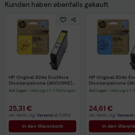
Kunden haben ebenfalls gekauft
Technisches Produkt
HP Original 924e EvoMore
HP Original 924e E
Druckerpatrone (4K0U9NE)
Druckerpatrone (4
gelb
cyan
Auf Lager
: Lieferung in 1-2 Werktagen
Auf Lager
: Lieferung in 1
25,31 €
24,61 €
inkl. MwSt. zzgl.
Versand
ab
5,99 €
inkl. MwSt. zzgl.
Versand
In den Warenkorb
In den Waren