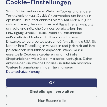
Cookie-Einstellungen
Zusammenspiel dieser Komponenten während des
Druckvorganges garantiert Ihnen die bestmöglichen
Druckergebnisse Ihres HP Druckers. Die HP Nr. 45
Wir möchten auf unserer Website Cookies und andere
Weiterlesen
Druckpatrone, schwarz, nutzt die spezielle pigmentierte
Technologien (kurz „Cookies“) verwenden, um Ihnen ein
optimales Einkaufserlebnis zu bieten. Mit Klick auf „OK“
HP Tinte. Das Ergebnis ist eine optimale Druckqualität
willigen Sie ein, dass wir Ihnen auf Basis Ihrer Einwilligung
auf HP Spezialpapieren und Folien - mit HP Deskjets, HP
sinnvolle und nützliche Services bereitstellen. Ihre
Officejets, HP Designjets und HP Photosmart Druckern.
Einwilligung umfasst, dass Daten an Drittanbieter
außerhalb der EU übermittelt und durch diese
Technische Daten
Drittanbieter verarbeitet werden dürfen, z.B. in die USA. Sie
können Ihre Einstellungen verwalten und jederzeit auf Ihre
persönlichen Bedürfnisse anpassen. Wenn Sie nur
essenzielle Cookies akzeptieren, sind nicht alle
Shopfunktionen wie z.B. der Merkzettel verfügbar. Daher
Allgemein
entscheiden Sie, welche Cookies Sie zulassen möchten.
Weitere Informationen finden Sie in unserer
Hersteller
Hewlett-Packard
Datenschutzerklärung
.
Herst. Art. Nr.
51645AE
EAN
0088698200292,
OK
0725184755262,
Einstellungen verwalten
5702600294913
Nur Essenzielle
Hauptmerkmale
Weiterlesen