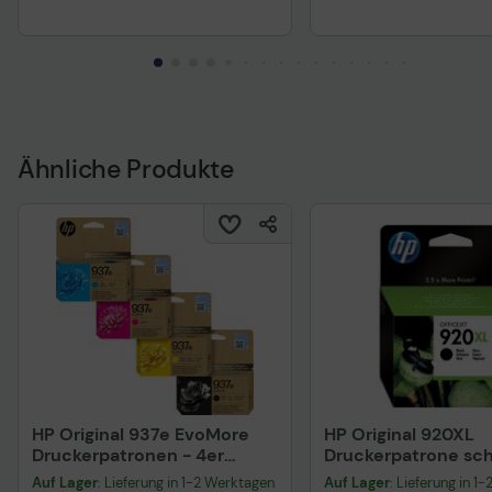
Ähnliche Produkte
HP Original 937e EvoMore
HP Original 920XL
Druckerpatronen - 4er
Druckerpatrone sc
Multipack (cyan, magenta,
1.200 Seiten 32ml 
Auf Lager
: Lieferung in 1-2 Werktagen
Auf Lager
: Lieferung in 1