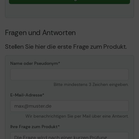
990cm, 990cse, 990cxi,
995c, 995ck, 995cxi ¦ HP
Fax 1220, 1220xi ¦ HP
Officejet g55, g55xi, g85,
g85xi, g95, k60, k60xi,
Fragen und Antworten
K80, k80xi, R40, R40xi,
R45, R60, R65, R80, R80xi,
Stellen Sie hier die erste Frage zum Produkt.
T45, T45xi, T65, T65xi ¦ HP
Officejet Pro 1150C,
1150Cse, 1170C, 1170Cse,
Name oder Pseudonym
1170Cxi, 1175C, 1175Cse,
1175Cxi ¦ HP Photosmart
1000, 1115, 1115cvr, 1215,
1215vm, 1218, 1218xi, 1315,
Bitte mindestens 3 Zeichen eingeben.
1315xi, p1000, p1000xi,
E-Mail-Adresse
p1100, p1100xi, p1115, p1215,
p1218
Wir benachrichtigen Sie per Mail über eine Antwort.
Ihre Frage zum Produkt