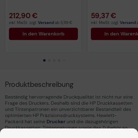
gelb, schwarz)
212,90 €
59,37 €
inkl. MwSt. zzgl.
Versand
ab
5,99 €
inkl. MwSt. zzgl.
Versand
In den Warenkorb
In den Waren
Produktbeschreibung
Beständig hervorragende Druckqualität ist nicht nur eine
Frage des Druckers. Deshalb sind die HP Druckkassetten
und Tintenpatronen ein unverzichtbarer Bestandteil des
optimierten HP Präzisionsdrucksystems. Hewlett-
Packard hat seine
Drucker
und die dazugehörigen
Druckkassetten, Tintenpatronen sowie das Zubehör so
konzipiert, dass sie eine perfekte Einheit bilden. Das