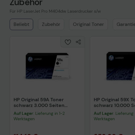
Zubehör
Für HP LaserJet Pro M404dw Laserdrucker s/w
Beliebt
Zubehör
Original Toner
Garanti
HP Original 59A Toner
HP Original 59X T
schwarz 3.000 Seiten
schwarz 10.000 S
(CF259A)
(CF259X)
Auf Lager
: Lieferung in 1-2
Auf Lager
: Lieferung 
Werktagen
Werktagen