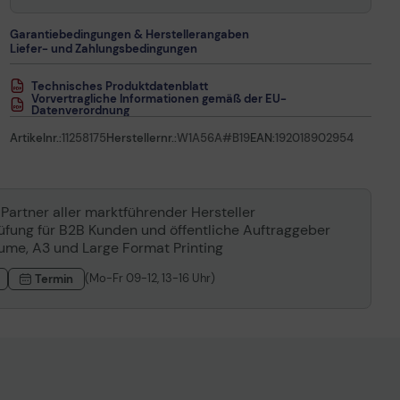
Garantiebedingungen & Herstellerangaben
Liefer- und Zahlungsbedingungen
Technisches Produktdatenblatt
Vorvertragliche Informationen gemäß der EU-
Datenverordnung
Artikelnr.:
11258175
Herstellernr.:
W1A56A#B19
EAN:
192018902954
 Partner aller marktführender Hersteller
rüfung für B2B Kunden und öffentliche Auftraggeber
lume, A3 und Large Format Printing
(Mo-Fr 09-12, 13-16 Uhr)
Termin