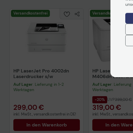
uns
Versandkostenfrei
Versandkostenfrei
HP LaserJet Pro 4002dn
HP LaserJet Enter
Laserdrucker s/w
M406dn Laserdru
Auf Lager
: Lieferung in 1-2
Auf Lager
: Lieferung 
Werktagen
Werktagen
-20%
UVP
399,00 €
299,00 €
319,00 €
inkl. MwSt., versandkostenfrei in DE!
inkl. MwSt., versandkost
In den Warenkorb
In den War