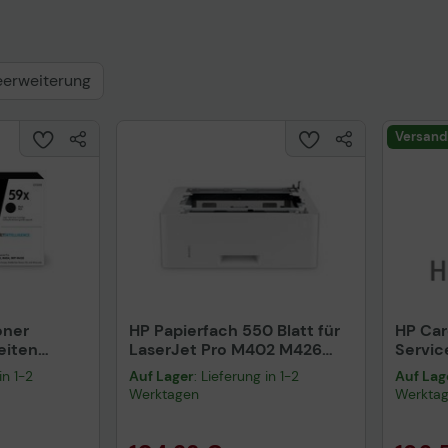
eerweiterung
Versand
oner
HP Papierfach 550 Blatt für
HP Car
eiten
LaserJet Pro M402 M426
Servic
M404 M428 Serie (D9P29A)
Arbeit
in 1-2
Auf Lager
: Lieferung in 1-2
Auf Lag
defekt
Werktagen
Werkta