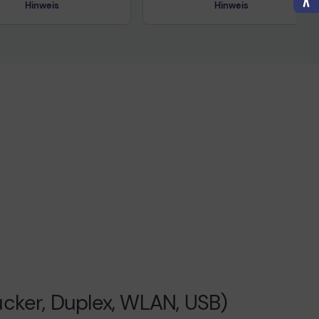
Hinweis
Hinweis
nisches Produktdatenblatt
ertragliche Informationen
ß der EU-
nverordnung
Technisches Produktdatenblatt
Vorvertragliche Informationen
gemäß der EU-
Datenverordnung
cker, Duplex, WLAN, USB)