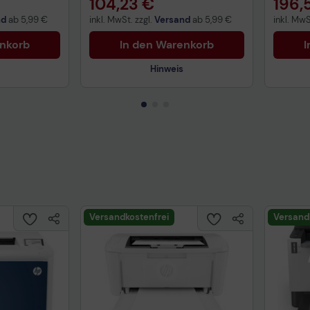
104,23 €
196,
nd
ab
5,99 €
inkl. MwSt. zzgl.
Versand
ab
5,99 €
inkl. MwS
enkorb
In den Warenkorb
I
Hinweis
Technisches Produktdatenblatt
Vorvertragliche Informationen
gemäß der EU-
Datenverordnung
Versandkostenfrei
Versand