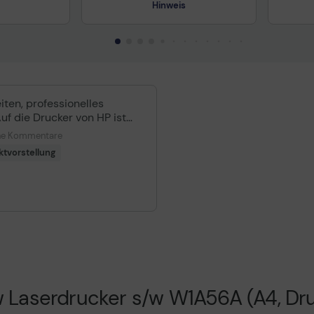
Hinweis
Technisches Produktdatenblatt
Tech
Vorvertragliche Informationen
Vorv
gemäß der EU-
gemä
Datenverordnung
Date
iten, professionelles
uf die Drucker von HP ist
eine Kommentare
uktdatenblatt
ktvorstellung
nformationen
Laserdrucker s/w W1A56A (A4, Dru