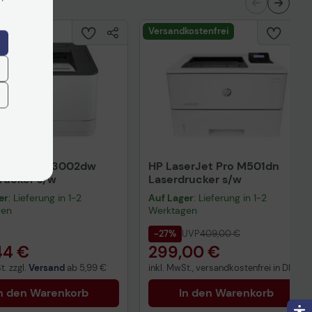
Versandkostenfrei
erJet Pro 3002dw
HP LaserJet Pro M501dn
rucker s/w
Laserdrucker s/w
er
: Lieferung in 1-2
Auf Lager
: Lieferung in 1-2
gen
Werktagen
-27%
UVP
409,00 €
44 €
299,00 €
t. zzgl.
Versand
ab
5,99 €
inkl. MwSt., versandkostenfrei in DE!
n den Warenkorb
In den Warenkorb