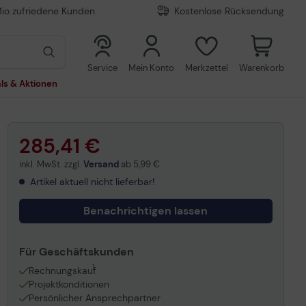
Mio zufriedene Kunden
Kostenlose Rücksendung
0
0
Service
Mein Konto
Merkzettel
Warenkorb
ls & Aktionen
285,41 €
inkl. MwSt. zzgl.
Versand
ab
5,99 €
Artikel aktuell nicht lieferbar!
Benachrichtigen lassen
Für Geschäftskunden
1
Rechnungskauf
Projektkonditionen
Persönlicher Ansprechpartner