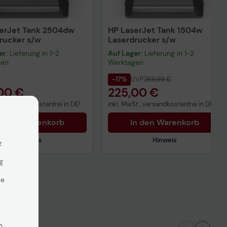
erJet Tank 2504dw
HP LaserJet Tank 1504w
rucker s/w
Laserdrucker s/w
er
: Lieferung in 1-2
Auf Lager
: Lieferung in 1-2
gen
Werktagen
-17%
UVP
269,99 €
00 €
225,00 €
t., versandkostenfrei in DE!
inkl. MwSt., versandkostenfrei in DE!
n den Warenkorb
In den Warenkorb
Hinweis
Hinweis
z
g
se
nisches Produktdatenblatt
Technisches Produktdatenblatt
ertragliche Informationen
Vorvertragliche Informationen
ß der EU-
gemäß der EU-
nverordnung
Datenverordnung
n