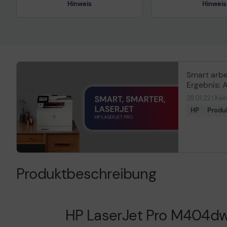
Hinweis
Hinweis
Technisches Produktdatenblatt
Vorvertragliche Informationen
gemäß der EU-
Datenverordnung
Smart arbe
Ergebnis: A
Verlass
28.01.22 | K
Technisches Prod
HP
Produ
Vorvertragliche I
gemäß der EU-
Datenverordnung
Produktbeschreibung
HP LaserJet Pro M404dw 