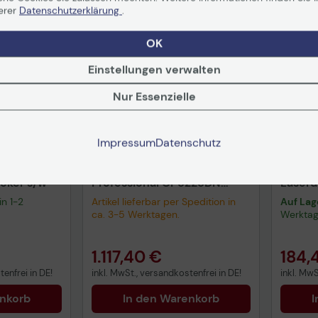
erer
Datenschutzerklärung
.
Versandkostenfrei
OK
Einstellungen verwalten
Nur Essenzielle
Impressum
Datenschutz
prise
HP Color LaserJet
HP Las
cker s/w
Professional CP5225DN
Laserd
Laser-Farbdrucker
in 1-2
Artikel lieferbar per Spedition in
Auf Lag
ca. 3-5 Werktagen.
Werkta
1.117,40 €
184,
enfrei in DE!
inkl. MwSt., versandkostenfrei in DE!
inkl. MwS
enkorb
In den Warenkorb
I