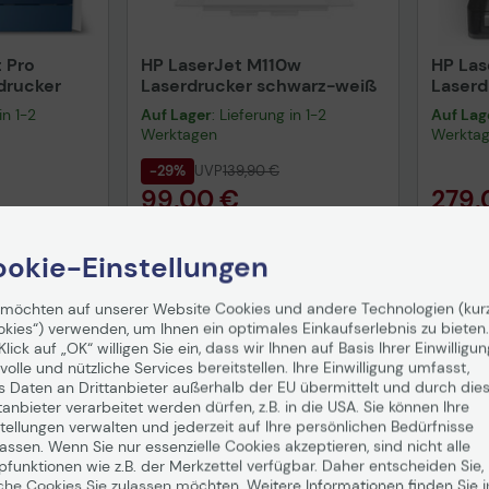
 Pro
HP LaserJet M110w
HP Las
drucker
Laserdrucker schwarz-weiß
Laserd
in 1-2
Auf Lager
: Lieferung in 1-2
Auf Lag
Werktagen
Werkta
-29%
UVP
139,90 €
99,00 €
279,
enfrei in DE!
inkl. MwSt., versandkostenfrei in DE!
inkl. MwS
okie-Einstellungen
enkorb
In den Warenkorb
I
Hinweis
 möchten auf unserer Website Cookies und andere Technologien (kur
okies“) verwenden, um Ihnen ein optimales Einkaufserlebnis zu bieten.
Klick auf „OK“ willigen Sie ein, dass wir Ihnen auf Basis Ihrer Einwilligun
volle und nützliche Services bereitstellen. Ihre Einwilligung umfasst,
s Daten an Drittanbieter außerhalb der EU übermittelt und durch die
uktdatenblatt
Technisches Produktdatenblatt
Tech
tanbieter verarbeitet werden dürfen, z.B. in die USA. Sie können Ihre
nformationen
Vorvertragliche Informationen
Vorv
tellungen verwalten und jederzeit auf Ihre persönlichen Bedürfnisse
gemäß der EU-
gemä
ssen. Wenn Sie nur essenzielle Cookies akzeptieren, sind nicht alle
Datenverordnung
Date
pfunktionen wie z.B. der Merkzettel verfügbar. Daher entscheiden Sie,
che Cookies Sie zulassen möchten. Weitere Informationen finden Sie i