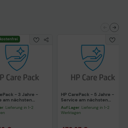
kostenfrei
ePack - 3 Jahre -
HP CarePack - 5 Jahre -
e am nächsten
Service am nächsten
stag mit Einlagerung
Arbeitstag für Color
er
: Lieferung in 1-2
Auf Lager
: Lieferung in 1-2
er Medien (UB9S6E)
LaserJet Pro MFP M479
gen
Werktagen
(UB9S8E)