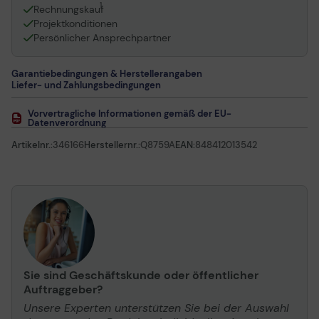
1
Rechnungskauf
Projektkonditionen
Persönlicher Ansprechpartner
Garantiebedingungen & Herstellerangaben
Liefer- und Zahlungsbedingungen
Vorvertragliche Informationen gemäß der EU-
Datenverordnung
Artikelnr.:
346166
Herstellernr.:
Q8759A
EAN:
848412013542
Sie sind Geschäftskunde oder öffentlicher
Auftraggeber?
Unsere Experten unterstützen Sie bei der Auswahl