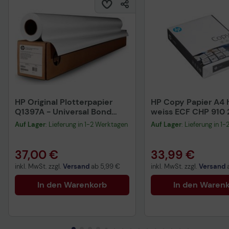
HP Original Plotterpapier
HP Copy Papier A4 h
Q1397A - Universal Bond
weiss ECF CHP 910
Paper
Blatt
Auf Lager
: Lieferung in 1-2 Werktagen
Auf Lager
: Lieferung in 1
37,00 €
33,99 €
inkl. MwSt. zzgl.
Versand
ab
5,99 €
inkl. MwSt. zzgl.
Versand
In den Warenkorb
In den Waren