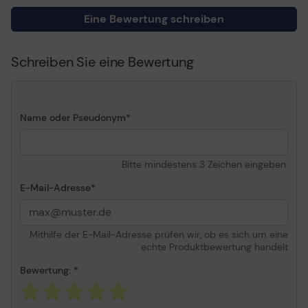
Informationen zur Kompatibilität
Eine Bewertung schreiben
Entwickelt für
HP DesignJet
130,130gp,130nr,4000,4000ps
Schreiben Sie eine Bewertung
Z2100, Z2100 GP, Z3100, Z310
GP, Z3200, Z6100, Z6100ps
Name oder Pseudonym
Bitte mindestens 3 Zeichen eingeben.
E-Mail-Adresse
Mithilfe der E-Mail-Adresse prüfen wir, ob es sich um eine
echte Produktbewertung handelt
Bewertung: