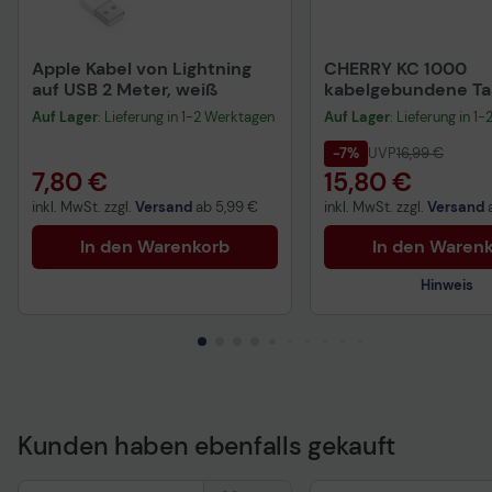
Apple Kabel von Lightning
CHERRY KC 1000
auf USB 2 Meter, weiß
kabelgebundene Tas
QWERTZ DE - schwa
Auf Lager
: Lieferung in 1-2 Werktagen
Auf Lager
: Lieferung in 1
-7%
UVP
16,99 €
7,80 €
15,80 €
inkl. MwSt. zzgl.
Versand
ab
5,99 €
inkl. MwSt. zzgl.
Versand
In den Warenkorb
In den Waren
Hinweis
Kunden haben ebenfalls gekauft
Technisches Produkt