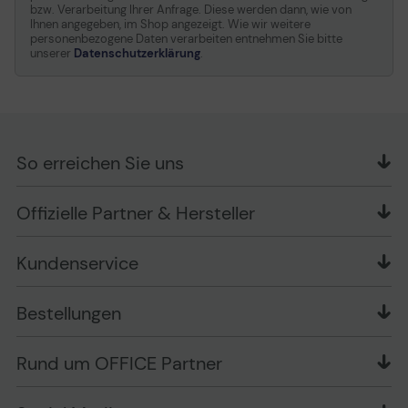
bzw. Verarbeitung Ihrer Anfrage. Diese werden dann, wie von
Ihnen angegeben, im Shop angezeigt. Wie wir weitere
personenbezogene Daten verarbeiten entnehmen Sie bitte
unserer
Datenschutzerklärung
.
So erreichen Sie uns
OFFICE Partner GmbH
Offizielle Partner & Hersteller
Schlesierring 35
48712 Gescher
Kundenservice
Telefon: +49 (0) 2542 / 9558250
Kontaktformular
Apple im Unternehmen
Bestellungen
Bewertungsrichtlinien
Ansprechpartner bei fehlerhafter Ware und Schäden
FAQ
Rückruf-Service
Liefer- und Zahlungsbedingungen
OFFICE Partner Blog
Rund um OFFICE Partner
Versand im Namen Dritter
Wissen mit OP
Zahlungsarten
Produkttests
Über uns
Widerrufsrecht
Markenshops