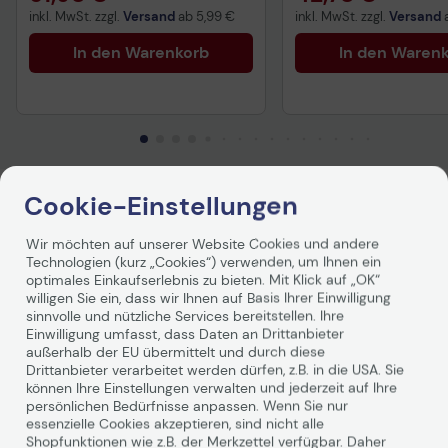
inkl. MwSt. zzgl.
Versand
ab
5,99 €
inkl. MwSt. zzgl.
Versand
In den Warenkorb
In den Waren
Cookie-Einstellungen
Produktbeschreibung
Wir möchten auf unserer Website Cookies und andere
Erleben Sie lebendige Farben, scharfe Details und
Technologien (kurz „Cookies“) verwenden, um Ihnen ein
beeindruckende Kontraste für ausstellungsreife
optimales Einkaufserlebnis zu bieten. Mit Klick auf „OK“
Fotos. Sofort trocknende Drucke auf professionellem HP
willigen Sie ein, dass wir Ihnen auf Basis Ihrer Einwilligung
sinnvolle und nützliche Services bereitstellen. Ihre
Professional Instant-dry Satin-Fotopapier sind einfach
Einwilligung umfasst, dass Daten an Drittanbieter
zu handhaben und bieten eine lange
außerhalb der EU übermittelt und durch diese
Haltbarkeit. Zusammen mit Original HP Pigmenttinten
Drittanbieter verarbeitet werden dürfen, z.B. in die USA. Sie
entwickelt, verblassen die Drucke in Innenräumen bis zu
können Ihre Einstellungen verwalten und jederzeit auf Ihre
200 Jahre lang nicht und bleiben vor direkter
persönlichen Bedürfnisse anpassen. Wenn Sie nur
Sonneneinstrahlung geschützt.
essenzielle Cookies akzeptieren, sind nicht alle
Erleben Sie lebendige Farben, scharfe Details und
Shopfunktionen wie z.B. der Merkzettel verfügbar. Daher