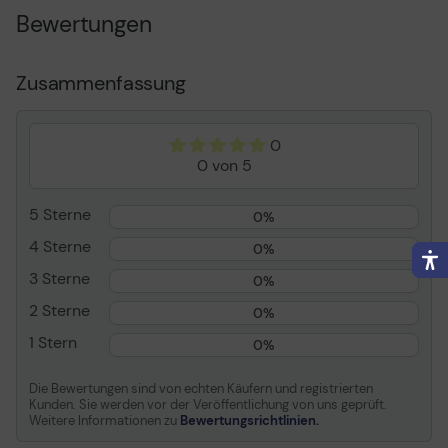
Bewertungen
Mediengröße
Rolle A1 (61,0 cm x 15,2 m)
Drucktechnologie
Tintenstrahl
Mediengewicht
300 g/m2
Zusammenfassung
Medienstärke
11,3 mil
Entwickelt für
DesignJet
0
130,130gp,130nr,4000,4000ps
0 von 5
Z2100, Z2100 GP, Z3100, Z310
GP, Z3200, Z6100, Z6100ps
5 Sterne
0%
Media
4 Sterne
0%
3 Sterne
Medientyp
Fotopapier, satiniert
0%
Mediengrößen
Rolle A1 (61,0 cm x 15,2 m)
2 Sterne
0%
Drucktechnologie
Tintenstrahl
1 Stern
0%
Medienstärke
11,3 mil
Die Bewertungen sind von echten Käufern und registrierten
Enthaltene Menge
1 Rolle(n)
Kunden. Sie werden vor der Veröffentlichung von uns geprüft.
Weitere Informationen zu
Bewertungsrichtlinien.
Mediengewicht
300 g/m2