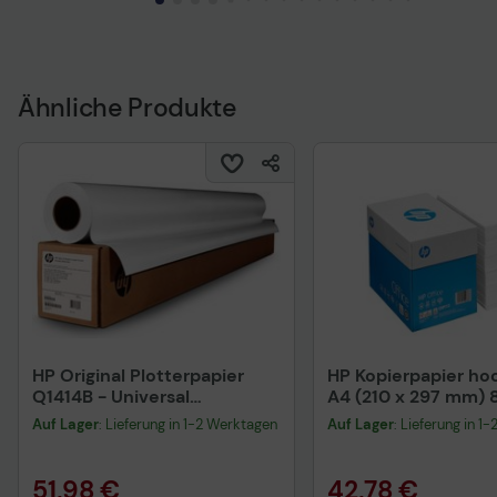
Ähnliche Produkte
HP Original Plotterpapier
HP Kopierpapier h
Q1414B - Universal
A4 (210 x 297 mm) 
Heavyweight Coated Paper
2.500 Blatt (CHP113
Auf Lager
: Lieferung in 1-2 Werktagen
Auf Lager
: Lieferung in 1
51,98 €
42,78 €