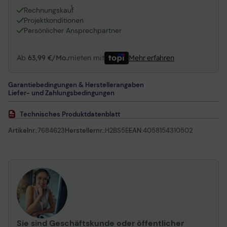
1
Rechnungskauf
Projektkonditionen
Persönlicher Ansprechpartner
Ab
63,99 €/Mo.
mieten mit
Mehr erfahren
Garantiebedingungen & Herstellerangaben
Liefer- und Zahlungsbedingungen
Technisches Produktdatenblatt
Artikelnr.:
7684623
Herstellernr.:
H2BS5E
EAN:
4058154310502
Sie sind Geschäftskunde oder öffentlicher