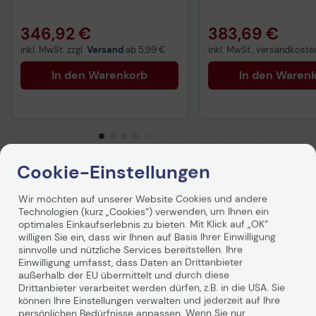
346,92 €
383,69 €
inkl. MwSt. zzgl.
Versand
ab
5,99 €
inkl. MwSt., versandkosten
In den Warenkorb
In den Waren
Cookie-Einstellungen
Produktbeschreibung
Wir möchten auf unserer Website Cookies und andere
Technologien (kurz „Cookies“) verwenden, um Ihnen ein
HP Foundation Care Services bieten zentrale und
optimales Einkaufserlebnis zu bieten. Mit Klick auf „OK“
technologiespezifische Supportservices, mit denen Sie
willigen Sie ein, dass wir Ihnen auf Basis Ihrer Einwilligung
bei der Planung des IT-Supports von mehr
sinnvolle und nützliche Services bereitstellen. Ihre
Auswahlmöglichkeiten und von Vereinfachungen
Einwilligung umfasst, dass Daten an Drittanbieter
außerhalb der EU übermittelt und durch diese
profitieren. Foundation Care Services umfassen
Drittanbieter verarbeitet werden dürfen, z.B. in die USA. Sie
zahlreiche Serviceoptionen, von Remote- und Vor-Ort-
können Ihre Einstellungen verwalten und jederzeit auf Ihre
Support rund um die Uhr bis hin zu personalisierten
persönlichen Bedürfnisse anpassen. Wenn Sie nur