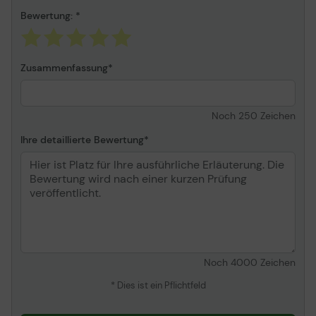
Support
Bewertung:
Produktinformation - Web
Knowledge Base Access -
3 Jahre ¦ Update als neue
Release-Fassung - 3
Zusammenfassung
Jahre
Noch
250
Zeichen
Ihre detaillierte Bewertung
Noch
4000
Zeichen
* Dies ist ein Pflichtfeld