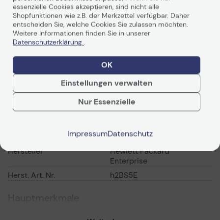
SLAs.
essenzielle Cookies akzeptieren, sind nicht alle
Shopfunktionen wie z.B. der Merkzettel verfügbar. Daher
entscheiden Sie, welche Cookies Sie zulassen möchten.
Weiterlesen
Weitere Informationen finden Sie in unserer
Datenschutzerklärung
.
OK
Einstellungen verwalten
Technische Daten
Nur Essenzielle
PDF-Datenblatt
Allgemein
Impressum
Datenschutz
Hersteller
Hewlett Packard
Enterprise
Herst. Art. Nr.
h2BS5E
Hauptmerkmale
Produktbeschreibung
HPE Foundation Care