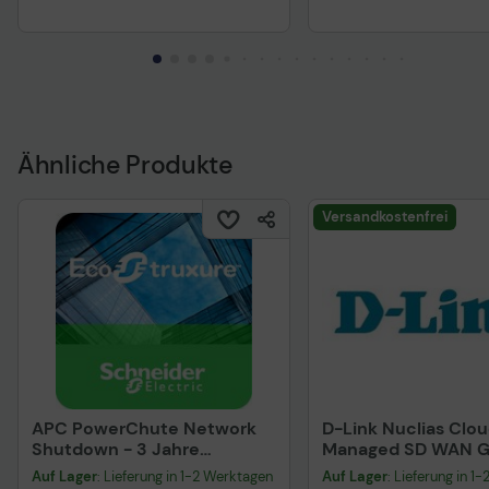
Ähnliche Produkte
Versandkostenfrei
APC PowerChute Network
D-Link Nuclias Clo
Shutdown - 3 Jahre
Managed SD WAN 
Abonnement-Lizenz
Lizenz 5 Jahre für 
Auf Lager
: Lieferung in 1-2 Werktagen
Auf Lager
: Lieferung in 1