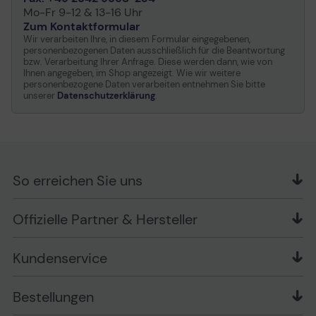
Mo-Fr 9-12 & 13-16 Uhr
Zum Kontaktformular
Wir verarbeiten Ihre, in diesem Formular eingegebenen,
personenbezogenen Daten ausschließlich für die Beantwortung
bzw. Verarbeitung Ihrer Anfrage. Diese werden dann, wie von
Ihnen angegeben, im Shop angezeigt. Wie wir weitere
personenbezogene Daten verarbeiten entnehmen Sie bitte
unserer
Datenschutzerklärung
.
So erreichen Sie uns
OFFICE Partner GmbH
Offizielle Partner & Hersteller
Schlesierring 35
48712 Gescher
Kundenservice
Telefon: +49 (0) 2542 / 9558250
Kontaktformular
Apple im Unternehmen
Bestellungen
Bewertungsrichtlinien
Ansprechpartner bei fehlerhafter Ware und Schäden
FAQ
Rückruf-Service