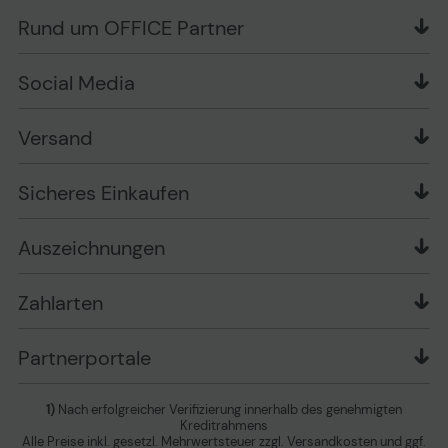
Liefer- und Zahlungsbedingungen
OFFICE Partner Blog
Rund um OFFICE Partner
Versand im Namen Dritter
Wissen mit OP
Zahlungsarten
Produkttests
Über uns
Widerrufsrecht
Markenshops
Social Media
Stellenangebote
Muster-Widerrufsformular
Garantiearten
Affiliate Partnerprogramm
Verpackungsordnung
Geschäftskunden
Ebay Auktionen
Versandinformationen
Information zur Entsorgung von Batterien und
Versand
Playox.de
Sicheres Einkaufen
Elektro-/Elektronikgeräten
druck-collect.de
Datenschutz
Newsletter
Presse
AGB
Sicheres Einkaufen
Vertrag widerrufen
Impressum
Cookie Einstellungen ändern
Zu den Barrierefreiheitseinstellungen
Auszeichnungen
Erklärung zur Barrierefreiheit
Zahlarten
Partnerportale
1)
Nach erfolgreicher Verifizierung innerhalb des genehmigten
Kreditrahmens
Alle Preise inkl. gesetzl. Mehrwertsteuer zzgl. Versandkosten und ggf.