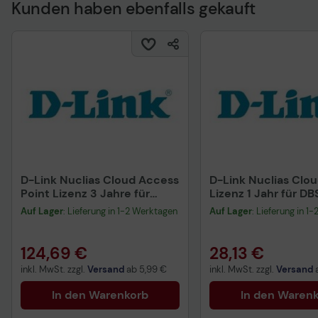
Kunden haben ebenfalls gekauft
Technisches Produkt
D-Link Nuclias Cloud Access
D-Link Nuclias Clo
Point Lizenz 3 Jahre für
Lizenz 1 Jahr für DB
DBA-Serie
Auf Lager
: Lieferung in 1-2 Werktagen
Auf Lager
: Lieferung in 1
124,69 €
28,13 €
inkl. MwSt. zzgl.
Versand
ab
5,99 €
inkl. MwSt. zzgl.
Versand
In den Warenkorb
In den Waren