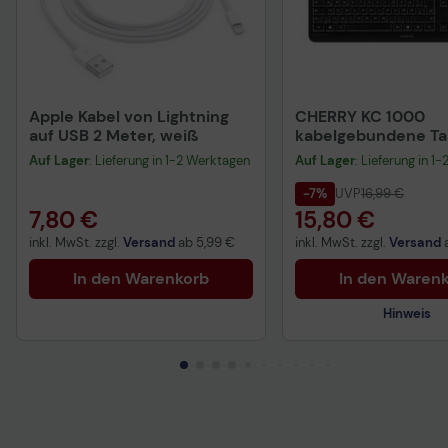
Apple Kabel von Lightning
CHERRY KC 1000
auf USB 2 Meter, weiß
kabelgebundene Tas
QWERTZ DE - schwa
Auf Lager
: Lieferung in 1-2 Werktagen
Auf Lager
: Lieferung in 1
-7%
UVP
16,99 €
7,80 €
15,80 €
inkl. MwSt. zzgl.
Versand
ab
5,99 €
inkl. MwSt. zzgl.
Versand
In den Warenkorb
In den Waren
Hinweis