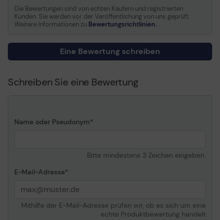
Reaktionszeit
4 Stunden
Die Bewertungen sind von echten Käufern und registrierten
Serviceverfügbarkeit
24 Stunden pro Tag / 7
Kunden. Sie werden vor der Veröffentlichung von uns geprüft.
Weitere Informationen zu
Bewertungsrichtlinien.
Tage pro Woche
Details
Eine Bewertung schreiben
Service & Support
Erweiterte
Servicevereinbarung -
Schreiben Sie eine Bewertung
Arbeitszeit und
Ersatzteile - 3 Jahre -
Vor-Ort - Reaktionszeit: 4
Stunden - Verfügbarkeit:
Name oder Pseudonym
24 Stunden pro Tag /
Montag-Sonntag ¦
Technischer Support -
Bitte mindestens 3 Zeichen eingeben.
Telefonberatung - 3 Jahre
- Reaktionszeit: 2 Stunden
E-Mail-Adresse
- Verfügbarkeit: 24
Stunden pro Tag /
Montag-Sonntag ¦
Technischer Support -
Mithilfe der E-Mail-Adresse prüfen wir, ob es sich um eine
echte Produktbewertung handelt
Ferndiagnose - 3 Jahre ¦