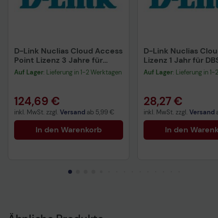
D-Link Nuclias Cloud Access
D-Link Nuclias Clo
Point Lizenz 3 Jahre für
Lizenz 1 Jahr für DB
DBA-Serie
Auf Lager
: Lieferung in 1-2 Werktagen
Auf Lager
: Lieferung in 1
124,69 €
28,27 €
inkl. MwSt. zzgl.
Versand
ab
5,99 €
inkl. MwSt. zzgl.
Versand
In den Warenkorb
In den Waren