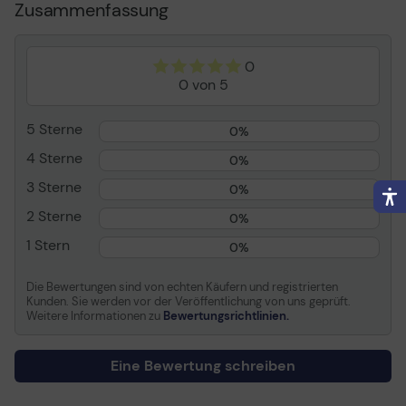
Zusammenfassung
Ersatzteile
Stelle
Vor-Ort
Volle Vertragslaufzeit
3 Jahre
0
0 von 5
Reaktionszeit
4 Stunden
Serviceverfügbarkeit
24 Stunden pro Tag / 7
5 Sterne
Tage pro Woche
0%
4 Sterne
0%
Allgemein
3 Sterne
0%
Inbegriffene Leistungen
Arbeitszeit und
2 Sterne
0%
Ersatzteile
1 Stern
0%
Stelle
Vor-Ort
Volle Vertragslaufzeit
3 Jahre
Die Bewertungen sind von echten Käufern und registrierten
Reaktionszeit
4 Stunden
Kunden. Sie werden vor der Veröffentlichung von uns geprüft.
Weitere Informationen zu
Bewertungsrichtlinien.
Serviceverfügbarkeit
24 Stunden pro Tag / 7
Tage pro Woche
Eine Bewertung schreiben
Details