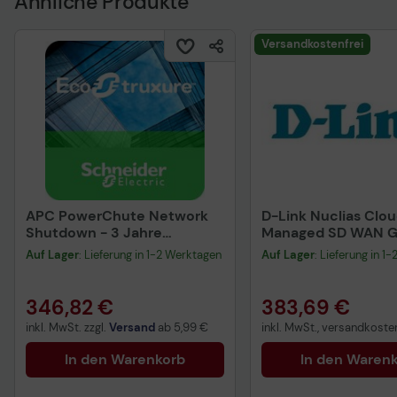
Ähnliche Produkte
Versandkostenfrei
APC PowerChute Network
D-Link Nuclias Clo
Shutdown - 3 Jahre
Managed SD WAN 
Abonnement-Lizenz
Lizenz 5 Jahre für 
Auf Lager
: Lieferung in 1-2 Werktagen
Auf Lager
: Lieferung in 1
346,82 €
383,69 €
inkl. MwSt. zzgl.
Versand
ab
5,99 €
inkl. MwSt., versandkosten
In den Warenkorb
In den Waren