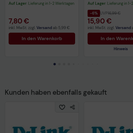
QWERTZ DE - schwa
Auf Lager
: Lieferung in 1-2 Werktagen
Auf Lager
: Lieferung in 1
-6%
UVP
16,99 €
7,80 €
15,90 €
inkl. MwSt. zzgl.
Versand
ab
5,99 €
inkl. MwSt. zzgl.
Versand
In den Warenkorb
In den Waren
Hinweis
Kunden haben ebenfalls gekauft
Technisches Produkt