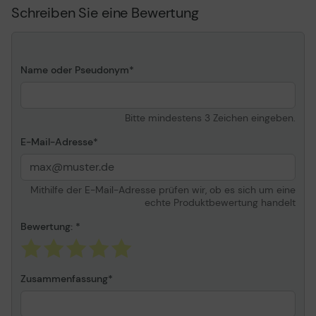
Schreiben Sie eine Bewertung
Service & Support
Erweiterte
Servicevereinbarung -
Arbeitszeit und
Ersatzteile - 3 Jahre -
Vor-Ort - Reaktionszeit: 4
Name oder Pseudonym
Stunden - Verfügbarkeit:
24 Stunden pro Tag /
Montag-Sonntag ¦
Bitte mindestens 3 Zeichen eingeben.
Technischer Support -
Telefonberatung - 3 Jahre
E-Mail-Adresse
- Reaktionszeit: 2 Stunden
- Verfügbarkeit: 24
Stunden pro Tag /
Mithilfe der E-Mail-Adresse prüfen wir, ob es sich um eine
Montag-Sonntag ¦
echte Produktbewertung handelt
Technischer Support -
Ferndiagnose - 3 Jahre ¦
Bewertung:
Support
Produktinformation - Web
Knowledge Base Access -
Zusammenfassung
3 Jahre ¦ Update als neue
Release-Fassung - 3
Jahre