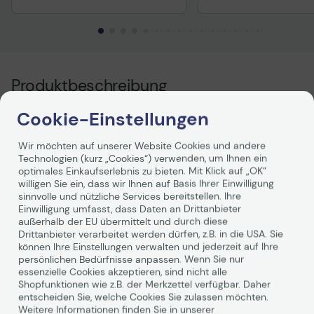
Produktbeschreibung
Cookie-Einstellungen
HPE 3 year Foundation Care 24x7
Wir möchten auf unserer Website Cookies und andere
2626 Series Service
Technologien (kurz „Cookies“) verwenden, um Ihnen ein
optimales Einkaufserlebnis zu bieten. Mit Klick auf „OK“
willigen Sie ein, dass wir Ihnen auf Basis Ihrer Einwilligung
sinnvolle und nützliche Services bereitstellen. Ihre
Einwilligung umfasst, dass Daten an Drittanbieter
Beschreibung
außerhalb der EU übermittelt und durch diese
Drittanbieter verarbeitet werden dürfen, z.B. in die USA. Sie
HP Foundation Care Services bieten zentrale und
können Ihre Einstellungen verwalten und jederzeit auf Ihre
Weiterlesen
technologiespezifische Supportservices, mit denen Sie
persönlichen Bedürfnisse anpassen. Wenn Sie nur
bei der Planung des IT-Supports von mehr
essenzielle Cookies akzeptieren, sind nicht alle
Auswahlmöglichkeiten und von Vereinfachungen
Shopfunktionen wie z.B. der Merkzettel verfügbar. Daher
entscheiden Sie, welche Cookies Sie zulassen möchten.
profitieren. Foundation Care Services umfassen
Weitere Informationen finden Sie in unserer
zahlreiche Serviceoptionen, von Remote- und Vor-Ort-