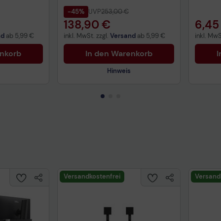
-45%
UVP
253,00 €
138,90 €
6,45
nd
ab
5,99 €
inkl. MwSt. zzgl.
Versand
ab
5,99 €
inkl. MwS
enkorb
In den Warenkorb
I
Hinweis
Technisches Produktdatenblatt
Prüfbericht für Lithiumbatterien
uktdatenblatt
Tech
Versandkostenfrei
Versand