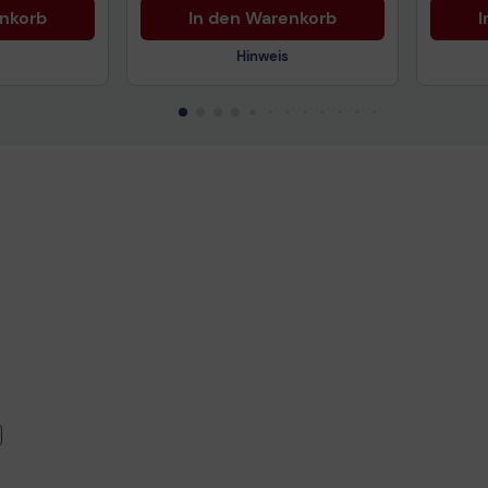
enkorb
In den Warenkorb
I
Hinweis
Technisches Produktdatenblatt
Tech
Vorvertragliche Informationen
Vorv
gemäß der EU-
gemä
Datenverordnung
Date