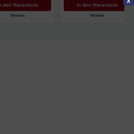
n den Warenkorb
In den Warenkorb
Hinweis
Hinweis
nisches Produktdatenblatt
Technisches Produktdatenblatt
ertragliche Informationen
ß der EU-
nverordnung