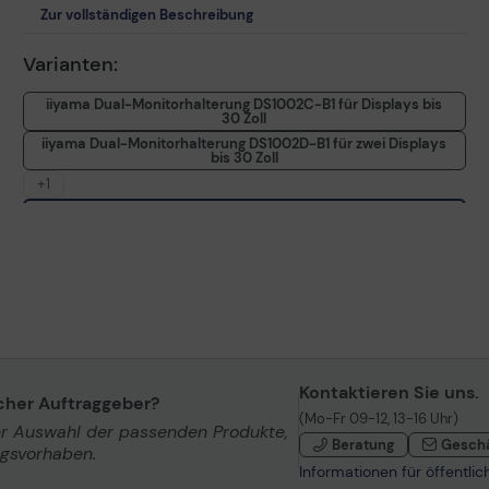
Zur vollständigen Beschreibung
Varianten:
iiyama Dual-Monitorhalterung DS1002C-B1 für Displays bis
30 Zoll
iiyama Dual-Monitorhalterung DS1002D-B1 für zwei Displays
bis 30 Zoll
+1
iiyama Dual-Monitorhalterung DS3002C-B1 für Displays bis
27 Zoll
Kontaktieren Sie uns.
icher Auftraggeber?
(Mo-Fr 09-12, 13-16 Uhr)
er Auswahl der passenden Produkte,
Beratung
Gesch
ngsvorhaben.
Informationen für öffentli