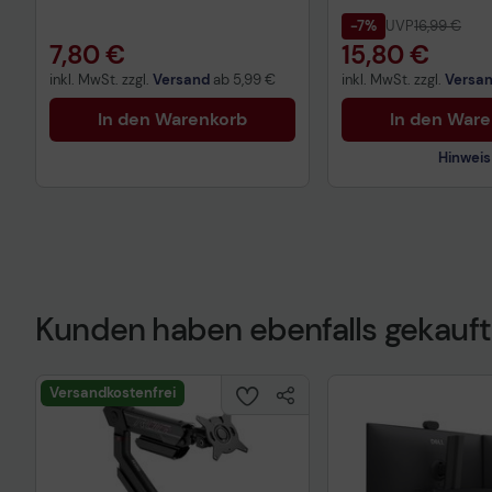
-7%
UVP
16,99 €
7,80 €
15,80 €
inkl. MwSt. zzgl.
Versand
ab
5,99 €
inkl. MwSt. zzgl.
Versa
In den Warenkorb
In den War
Hinweis
Kunden haben ebenfalls gekauft
Technisches Prod
Versandkostenfrei