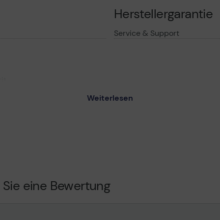
Herstellergarantie
Service & Support
it
 Arm
Weiterlesen
e
, 75 x 75 mm
Kabelaufbewahrung
(10"-27")
 Sie eine Bewertung