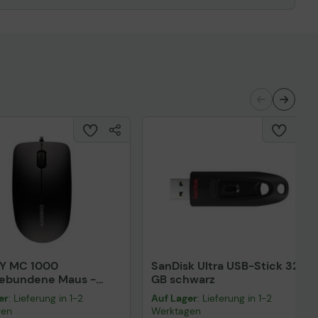
Y MC 1000
SanDisk Ultra USB-Stick 32
gebundene Maus -
GB schwarz
rz
er
: Lieferung in 1-2
Auf Lager
: Lieferung in 1-2
gen
Werktagen