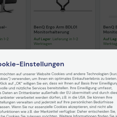
ual-
BenQ Ergo Arm BDL01
BenQ E
Monitorhalterung
Monito
in 1-2
Auf Lager
: Lieferung in 1-2
Auf Lag
Werktagen
Werkta
194,48 €
104,
okie-Einstellungen
nd
ab
5,99 €
inkl. MwSt., versandkostenfrei in DE!
inkl. MwS
 möchten auf unserer Website Cookies und andere Technologien (kur
enkorb
In den Warenkorb
I
okies“) verwenden, um Ihnen ein optimales Einkaufserlebnis zu bieten.
Klick auf „OK“ willigen Sie ein, dass wir Ihnen auf Basis Ihrer Einwilligun
Hinweis
volle und nützliche Services bereitstellen. Ihre Einwilligung umfasst,
s Daten an Drittanbieter außerhalb der EU übermittelt und durch die
tanbieter verarbeitet werden dürfen, z.B. in die USA. Sie können Ihre
tellungen verwalten und jederzeit auf Ihre persönlichen Bedürfnisse
Technisches Produktdatenblatt
Tech
ssen. Wenn Sie nur essenzielle Cookies akzeptieren, sind nicht alle
pfunktionen wie z.B. der Merkzettel verfügbar. Daher entscheiden Sie,
che Cookies Sie zulassen möchten. Weitere Informationen finden Sie i