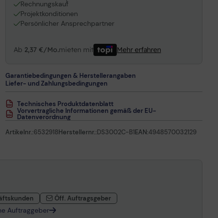
1
Rechnungskauf
Projektkonditionen
Persönlicher Ansprechpartner
Ab
2,37 €/Mo.
mieten mit
Mehr erfahren
Garantiebedingungen & Herstellerangaben
Liefer- und Zahlungsbedingungen
Technisches Produktdatenblatt
Vorvertragliche Informationen gemäß der EU-
Datenverordnung
Artikelnr.:
6532918
Herstellernr.:
DS3002C-B1
EAN:
4948570032129
äftskunden
Öff. Auftragsgeber
che Auftraggeber