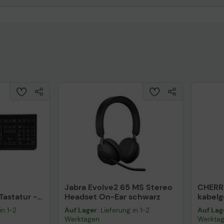
Jabra Evolve2 65 MS Stereo
CHERR
astatur -
Headset On-Ear schwarz
kabel
warz
schwa
in 1-2
Auf Lager
: Lieferung in 1-2
Auf Lag
Werktagen
Werkta