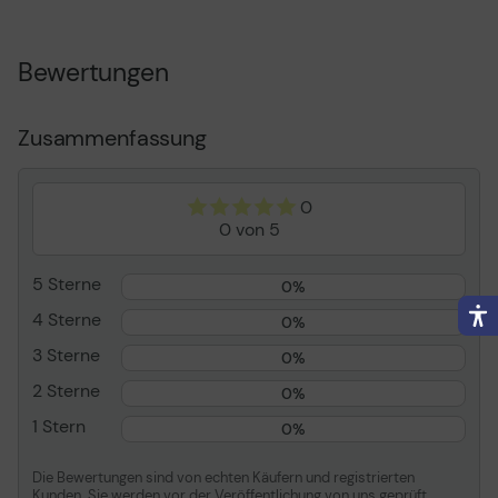
Max. Ladegewicht
30 kg
Bewertungen
Informationen zur Kompatibilität
Entwickelt für
Iiyama ProLite LE3240S-
B1, LE4840S-B1,
Zusammenfassung
LH5070UHB-B1
0
0 von 5
5 Sterne
0%
4 Sterne
0%
3 Sterne
0%
2 Sterne
0%
1 Stern
0%
Die Bewertungen sind von echten Käufern und registrierten
Kunden. Sie werden vor der Veröffentlichung von uns geprüft.