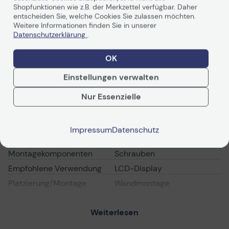
Shopfunktionen wie z.B. der Merkzettel verfügbar. Daher
entscheiden Sie, welche Cookies Sie zulassen möchten.
Weitere Informationen finden Sie in unserer
Datenschutzerklärung
.
OK
Technische Daten
Einstellungen verwalten
PDF-Datenblatt
Nur Essenzielle
Möbel für audiovisuelle Geräte
Impressum
Datenschutz
Typ
Befestigungskit
Montagekomponenten
Schrauben
Empfohlene Verwendung
LCD-Display
Platzierung/Montage
Wandmontage
VESA-Halterung
Bis zu 400 x 400 mm
Weiterlesen
Empfohlene Display-
66-139.7 cm (26"-55")
Größe