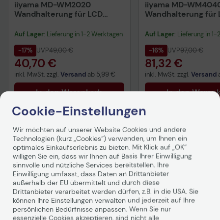
iiyama MD-WM2020
iiyama MD-WM404
Wandhalterung für LCD
Wandhalterung für
Display schwarz
Display schwarz
Auf Lager
: Lieferung in 1-2 Werktagen
Auf Lager
: Lieferung in 1
-17%
UVP
49,00 €
-16%
UVP
97,00 €
40,70 €
81,32 €
inkl. MwSt. zzgl.
Versand
ab
5,99 €
inkl. MwSt. zzgl.
Versand
In den Warenkorb
In den Waren
Cookie-Einstellungen
Hinweis
Hinweis
Wir möchten auf unserer Website Cookies und andere
Technologien (kurz „Cookies“) verwenden, um Ihnen ein
optimales Einkaufserlebnis zu bieten. Mit Klick auf „OK“
Technisches Produktdatenblatt
Technisches Produkt
willigen Sie ein, dass wir Ihnen auf Basis Ihrer Einwilligung
Vorvertragliche Informationen
Vorvertragliche Info
sinnvolle und nützliche Services bereitstellen. Ihre
Produktbeschreibung
gemäß der EU-
gemäß der EU-
Einwilligung umfasst, dass Daten an Drittanbieter
Datenverordnung
Datenverordnung
außerhalb der EU übermittelt und durch diese
Drittanbieter verarbeitet werden dürfen, z.B. in die USA. Sie
Mit dem befindlichen Montagematerial können Sie ihr
können Ihre Einstellungen verwalten und jederzeit auf Ihre
Display sicher und stabil an der Wandhalterung
persönlichen Bedürfnisse anpassen. Wenn Sie nur
befestigen.
essenzielle Cookies akzeptieren, sind nicht alle