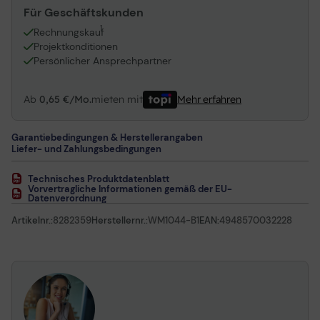
Für Geschäftskunden
1
Rechnungskauf
Projektkonditionen
Persönlicher Ansprechpartner
Ab
0,65 €/Mo.
mieten mit
Mehr erfahren
Garantiebedingungen & Herstellerangaben
Liefer- und Zahlungsbedingungen
Technisches Produktdatenblatt
Vorvertragliche Informationen gemäß der EU-
Datenverordnung
Artikelnr.:
8282359
Herstellernr.:
WM1044-B1
EAN:
4948570032228