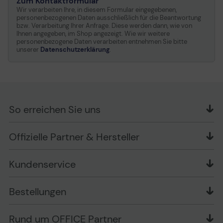
Zum Kontaktformular
Wir verarbeiten Ihre, in diesem Formular eingegebenen,
personenbezogenen Daten ausschließlich für die Beantwortung
bzw. Verarbeitung Ihrer Anfrage. Diese werden dann, wie von
Ihnen angegeben, im Shop angezeigt. Wie wir weitere
personenbezogene Daten verarbeiten entnehmen Sie bitte
unserer
Datenschutzerklärung
.
So erreichen Sie uns
OFFICE Partner GmbH
Offizielle Partner & Hersteller
Schlesierring 35
48712 Gescher
Kundenservice
Telefon: +49 (0) 2542 / 9558250
Kontaktformular
Apple im Unternehmen
Bestellungen
Bewertungsrichtlinien
Ansprechpartner bei fehlerhafter Ware und Schäden
FAQ
Rückruf-Service
Liefer- und Zahlungsbedingungen
OFFICE Partner Blog
Rund um OFFICE Partner
Versand im Namen Dritter
Wissen mit OP