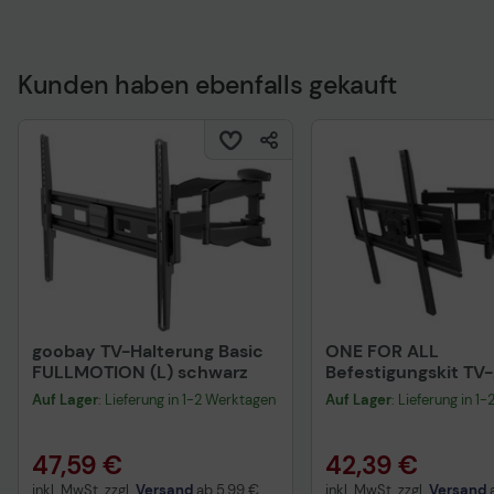
Kunden haben ebenfalls gekauft
goobay TV-Halterung Basic
ONE FOR ALL
FULLMOTION (L) schwarz
Befestigungskit TV-
Wandhalterung sch
Auf Lager
: Lieferung in 1-2 Werktagen
Auf Lager
: Lieferung in 1
47,59 €
42,39 €
inkl. MwSt. zzgl.
Versand
ab
5,99 €
inkl. MwSt. zzgl.
Versand