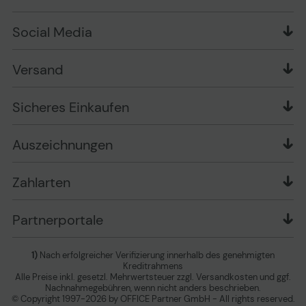
Zahlungsarten
Produkttests
Über uns
Widerrufsrecht
Markenshops
Social Media
Stellenangebote
Muster-Widerrufsformular
Garantiearten
Affiliate Partnerprogramm
Verpackungsordnung
Geschäftskunden
Ebay Auktionen
Versandinformationen
Information zur Entsorgung von Batterien und
Versand
Playox.de
Sicheres Einkaufen
Elektro-/Elektronikgeräten
druck-collect.de
Datenschutz
Newsletter
Presse
AGB
Sicheres Einkaufen
Vertrag widerrufen
Impressum
Cookie Einstellungen ändern
Zu den Barrierefreiheitseinstellungen
Auszeichnungen
Erklärung zur Barrierefreiheit
Zahlarten
Partnerportale
1)
Nach erfolgreicher Verifizierung innerhalb des genehmigten
Kreditrahmens
Alle Preise inkl. gesetzl. Mehrwertsteuer zzgl. Versandkosten und ggf.
Nachnahmegebühren, wenn nicht anders beschrieben.
© Copyright 1997-2026 by OFFICE Partner GmbH - All rights reserved.