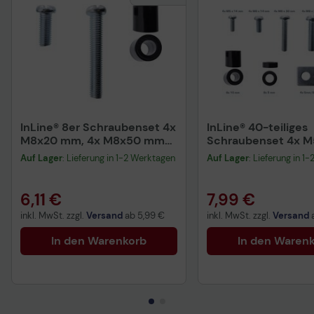
InLine® 8er Schraubenset 4x
InLine® 40-teiliges
M8x20 mm, 4x M8x50 mm
Schraubenset 4x 
und 4x 15 mm
4x M6x14mm, 4x 
Auf Lager
: Lieferung in 1-2 Werktagen
Auf Lager
: Lieferung in 1
4x M8x30mm, 4x 
6,11 €
7,99 €
inkl. MwSt. zzgl.
Versand
ab
5,99 €
inkl. MwSt. zzgl.
Versand
In den Warenkorb
In den Waren