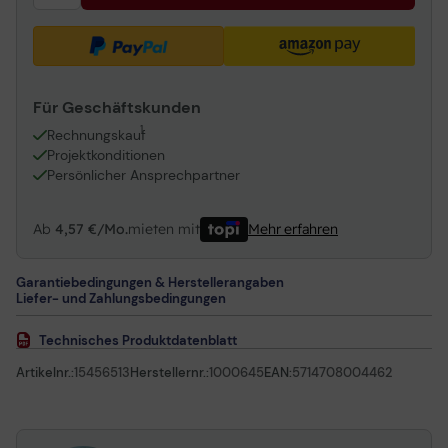
Für Geschäftskunden
1
Rechnungskauf
Projektkonditionen
Persönlicher Ansprechpartner
Ab
4,57 €/Mo.
mieten mit
Mehr erfahren
Garantiebedingungen & Herstellerangaben
Liefer- und Zahlungsbedingungen
Technisches Produktdatenblatt
Artikelnr.:
15456513
Herstellernr.:
1000645
EAN:
5714708004462