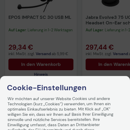
EPOS IMPACT SC 30 USB ML
Jabra Evolve3 75 U
Headset On-Ear sc
Auf Lager
: Lieferung in 1-2 Werktagen
Auf Lager
: Lieferung in 1
29,34 €
297,44 €
inkl. MwSt. zzgl.
Versand
ab
5,99 €
inkl. MwSt. zzgl.
Versand
In den Warenkorb
In den Waren
Hinweis
Cookie-Einstellungen
Technisches Produktdatenblatt
Wir möchten auf unserer Website Cookies und andere
Technologien (kurz „Cookies“) verwenden, um Ihnen ein
optimales Einkaufserlebnis zu bieten. Mit Klick auf „OK“
Produktbeschreibung
willigen Sie ein, dass wir Ihnen auf Basis Ihrer Einwilligung
sinnvolle und nützliche Services bereitstellen. Ihre
Einwilligung umfasst, dass Daten an Drittanbieter
außerhalb der EU übermittelt und durch diese