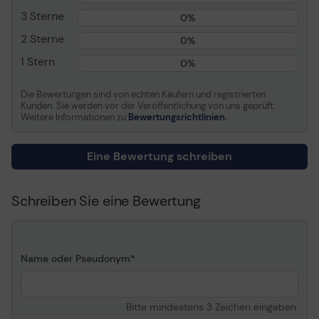
Die EPOS ActiveGard®-Technologie schützt das Gehör
18000 Hz
3 Sterne
vor akustischen Schocks
0%
Mikrofon
Mikrofonbaum
2 Sterne
0%
Betriebsart des Mikrofons
Mono
1 Stern
0%
In Ruhe arbeiten
Bedienungselement
Lautstärkeregler,
Annehmen/Beenden,
Die Bewertungen sind von echten Käufern und registrierten
3 Jahre internationale Garantie
Mikrofon ein/stumm
Kunden. Sie werden vor der Veröffentlichung von uns geprüft.
Weitere Informationen zu
Bewertungsrichtlinien.
Allgemein
Eine Bewertung schreiben
Nahtlose und bequeme Abwicklung von
Produkttyp
Headset - kabelgebunden
Anrufen
- USB, 3,5 mm Stecker
Gewicht
95 g
Schreiben Sie eine Bewertung
Mit Näherungssensor-Technologie und Inline-
Farbe
Schwarz, Silber
Rufsteuerung für einfaches Anrufmanagement
Material Ohrpolster
Kunstleder
Empfohlene Verwendung
Tragbare Elektronik,
Name oder Pseudonym
Computer - Sprache,
Kommunikation
Bitte mindestens 3 Zeichen eingeben.