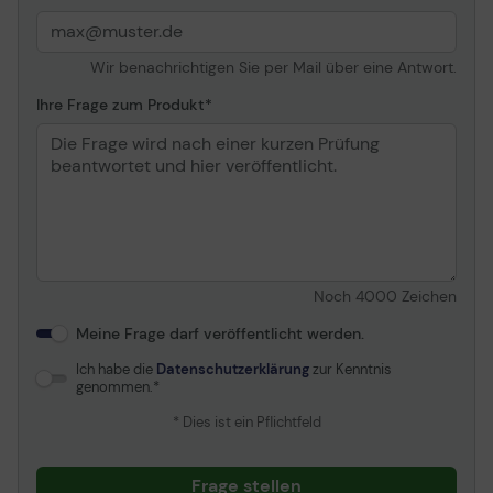
USB-Adapter,
Kabelklammer,
magnetische Halterung
Wir benachrichtigen Sie per Mail über eine Antwort.
Kabeldetails
USB-Kabel - ablösbar
Ihre Frage zum Produkt
Headset-Kabel - gerade -
1.4 m
Noch
4000
Zeichen
Meine Frage darf veröffentlicht werden.
Ich habe die
Datenschutzerklärung
zur Kenntnis
genommen.
* Dies ist ein Pflichtfeld
Frage stellen