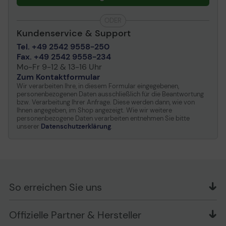
ODER
Kundenservice & Support
Tel. +49 2542 9558-250
Fax. +49 2542 9558-234
Mo-Fr 9-12 & 13-16 Uhr
Zum Kontaktformular
Wir verarbeiten Ihre, in diesem Formular eingegebenen,
personenbezogenen Daten ausschließlich für die Beantwortung
bzw. Verarbeitung Ihrer Anfrage. Diese werden dann, wie von
Ihnen angegeben, im Shop angezeigt. Wie wir weitere
personenbezogene Daten verarbeiten entnehmen Sie bitte
unserer
Datenschutzerklärung
.
So erreichen Sie uns
OFFICE Partner GmbH
Offizielle Partner & Hersteller
Schlesierring 35
48712 Gescher