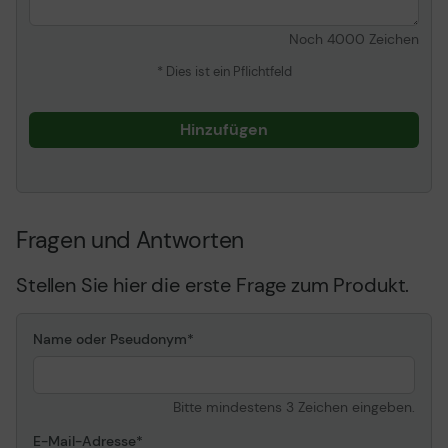
Frequenzgang
50 - 6800 Hz
Noch
4000
Zeichen
Fernbedienung
* Dies ist ein Pflichtfeld
Steuerung
Lautstärkeregler,
Annehmen/Beenden,
Hinzufügen
Mikrofon ein/stumm
Verbindungen
Anschlusstyp
USB (4 PIN USB Type A)
Fragen und Antworten
Headset (Miniphone-
Stereo 3,5 mm 4-polig)
Stellen Sie hier die erste Frage zum Produkt.
Kabel
Kabellänge
1.4 m
Name oder Pseudonym
Verschiedenes
Bitte mindestens 3 Zeichen eingeben.
Zubehör im Lieferumfang
Tragetasche,
E-Mail-Adresse
Kunstlederohrpolster,