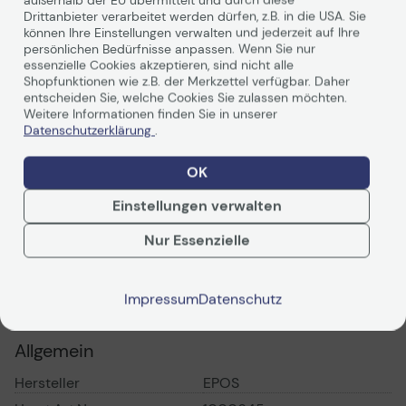
EPOS IMPACT SC 665 USB
Drittanbieter verarbeitet werden dürfen, z.B. in die USA. Sie
können Ihre Einstellungen verwalten und jederzeit auf Ihre
persönlichen Bedürfnisse anpassen. Wenn Sie nur
essenzielle Cookies akzeptieren, sind nicht alle
Shopfunktionen wie z.B. der Merkzettel verfügbar. Daher
Multimedia und Audio genießen
entscheiden Sie, welche Cookies Sie zulassen möchten.
Weitere Informationen finden Sie in unserer
Mit automatischem Klangverbesserungsprofil
Datenschutzerklärung
.
Weiterlesen
OK
Anpassen der Passform
Einstellungen verwalten
Einstellbarer Kopfbügel mit nummerierten
Nur Essenzielle
Einstellpositionen für perfekten Sitz
Technische Daten
Impressum
Datenschutz
PDF-Datenblatt
Herausragend klare Kommunikation
Allgemein
Entfalten Sie Ihr wahres Potenzial am Arbeitsplatz mit
einer Audiolösung, die für glasklare Kommunikation
Hersteller
EPOS
gemacht ist.
Das IMPACT 600 ist Teil unserer äußerst zuverlässigen