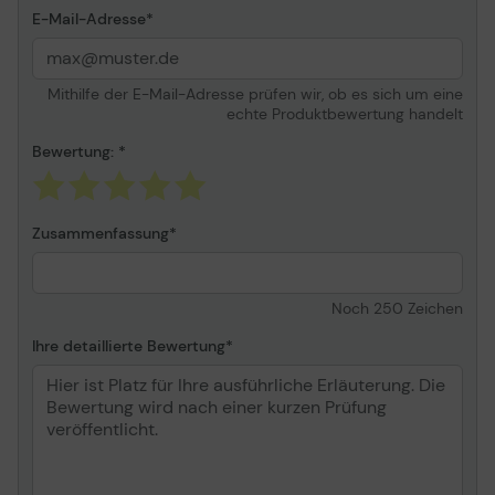
Audioausgang
E-Mail-Adresse
Kopfhörer-Formfaktor
On-Ear
Anschlusstechnik
Kabelgebunden
Mithilfe der E-Mail-Adresse prüfen wir, ob es sich um eine
Soundmodus
Stereo
echte Produktbewertung handelt
Soundeffekte
Voice Clarity
Bewertung:
Frequenzgang
50 - 18000 Hz
Max. Geräuschdruck
118 dB
Magnetmaterial
Zusammenfassung
Neodym
Lautstärkeregelung im
Ja
Kabel
Noch
250
Zeichen
Volumenlimitierungsfunktion
Ja
Ihre detaillierte Bewertung
Mikrofon
Typ
Mikrofonbaum
Formfaktor
Headset Mikrofon
Betriebsart des Mikrofons
Mono