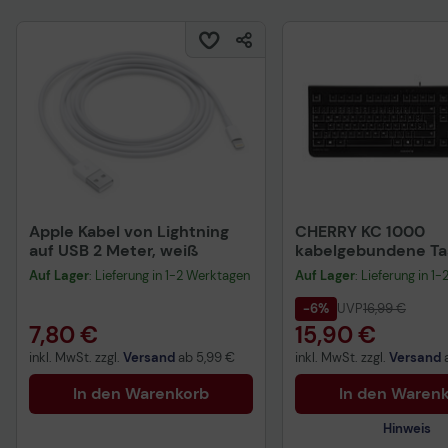
Apple Kabel von Lightning
CHERRY KC 1000
auf USB 2 Meter, weiß
kabelgebundene Tas
QWERTZ DE - schwa
Auf Lager
: Lieferung in 1-2 Werktagen
Auf Lager
: Lieferung in 1
-6%
UVP
16,99 €
7,80 €
15,90 €
inkl. MwSt. zzgl.
Versand
ab
5,99 €
inkl. MwSt. zzgl.
Versand
In den Warenkorb
In den Waren
Hinweis