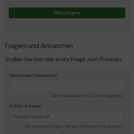
und professionellen Fotografie unterwegs
Hinzufügen
sind.
Ultimative Geschwindigkeiten für
Fragen und Antworten
Profi-Kameraeinsatz
Stellen Sie hier die erste Frage zum Produkt.
Mit Übertragungsgeschwindigkeiten von bis zu
1
300MB/s
für einen effizienteren Postproduktions-
Workflow
Name oder Pseudonym
und Aufzeichnungsgeschwindigkeiten von bis zu
1
260MB/s
bewältigt diese Karte problemlos Aufnahmen
im Burst-Mode und Hochleistungs-Videoaufnahmen.
Bitte mindestens 3 Zeichen eingeben.
E-Mail-Adresse
Wir benachrichtigen Sie per Mail über eine Antwort.