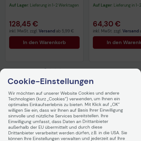
Auf Lager
: Lieferung in 1-2 Werktagen
Auf Lager
: Lieferung in 1
128,45 €
64,30 €
inkl. MwSt. zzgl.
Versand
ab
5,99 €
inkl. MwSt. zzgl.
Versand
In den Warenkorb
In den Waren
Cookie-Einstellungen
Produktbeschreibung
Wir möchten auf unserer Website Cookies und andere
Technologien (kurz „Cookies“) verwenden, um Ihnen ein
optimales Einkaufserlebnis zu bieten. Mit Klick auf „OK“
willigen Sie ein, dass wir Ihnen auf Basis Ihrer Einwilligung
sinnvolle und nützliche Services bereitstellen. Ihre
Einwilligung umfasst, dass Daten an Drittanbieter
außerhalb der EU übermittelt und durch diese
Drittanbieter verarbeitet werden dürfen, z.B. in die USA. Sie
können Ihre Einstellungen verwalten und jederzeit auf Ihre