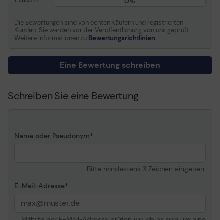
0%
Umgebungsbedingungen
Die Bewertungen sind von echten Käufern und registrierten
Min Betriebstemperatur
-25 °C
Kunden. Sie werden vor der Veröffentlichung von uns geprüft.
- Nehmen Sie 4K/8K Ultra-HD-
Weitere Informationen zu
Bewertungsrichtlinien.
Max. Betriebstemperatur
85 °C
Hochgeschwindigkeitsaufnahmen auf,
ohne dass Bilder verloren gehen
Eine Bewertung schreiben
Schreiben Sie eine Bewertung
- Spitzenleistung für
professionelle Content Creators
Name oder Pseudonym
- Langlebig
Bitte mindestens 3 Zeichen eingeben.
E-Mail-Adresse
Canvas React Plus SD Speicherkarte
Mithilfe der E-Mail-Adresse prüfen wir, ob es sich um eine