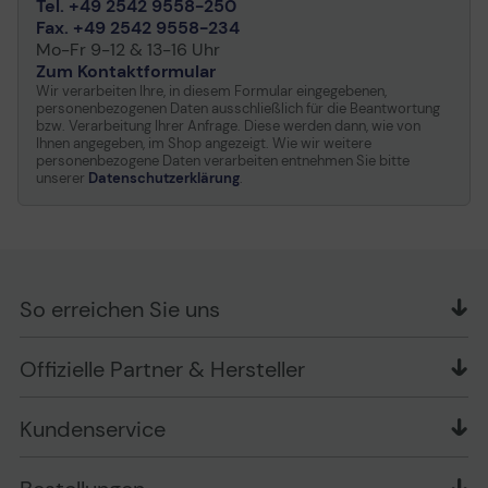
Tel. +49 2542 9558-250
Kinokameras um.
Fax. +49 2542 9558-234
Mo-Fr 9-12 & 13-16 Uhr
Zum Kontaktformular
Wir verarbeiten Ihre, in diesem Formular eingegebenen,
personenbezogenen Daten ausschließlich für die Beantwortung
bzw. Verarbeitung Ihrer Anfrage. Diese werden dann, wie von
Ihnen angegeben, im Shop angezeigt. Wie wir weitere
personenbezogene Daten verarbeiten entnehmen Sie bitte
unserer
Datenschutzerklärung
.
1. Basierend auf internen Tests variiert die Leistung je
nach Hostgerät.
Die angegebenen Geschwindigkeiten erfordern ein
Kingston MobileLite Plus Lesegerät und ein kompatibles
So erreichen Sie uns
UHS-II-Hostgerät. Abwärtskompatibel mit UHS-I-
Geräten.
OFFICE Partner GmbH
Offizielle Partner & Hersteller
Schlesierring 35
48712 Gescher
Kundenservice
Telefon: +49 (0) 2542 / 9558250
Kontaktformular
Apple im Unternehmen