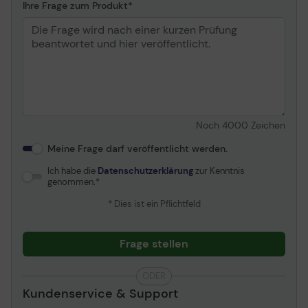
Ihre Frage zum Produkt
Leistungsstarker UHS-II-Standard für
zuverlässige hochauflösende Fotografie
und Videoaufzeichnung
Noch
4000
Zeichen
Nehmen Sie 4K und 8K Ultra-HD-
Meine Frage darf veröffentlicht werden.
Hochgeschwindigkeitsaufnahmen
und -videos auf, ohne dass Bilder verloren gehen.
Ich habe die
Datenschutzerklärung
zur Kenntnis
genommen.
Spitzenleistung für professionelle
* Dies ist ein Pflichtfeld
Content Creators
Frage stellen
Die Canvas React Plus setzt die UHS-
Geschwindigkeitsklasse 3 (U3) und die Video-
ODER
Geschwindigkeitsklasse 90 (V90) für Spitzenleistungen
Kundenservice & Support
bei professionellen Camcordern und digitalen