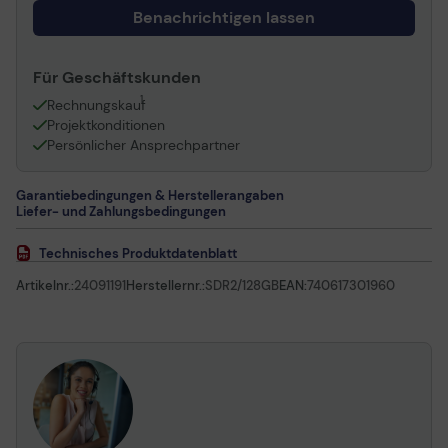
Benachrichtigen lassen
Für Geschäftskunden
1
Rechnungskauf
Projektkonditionen
Persönlicher Ansprechpartner
Garantiebedingungen & Herstellerangaben
Liefer- und Zahlungsbedingungen
Technisches Produktdatenblatt
Artikelnr.:
24091191
Herstellernr.:
SDR2/128GB
EAN:
740617301960