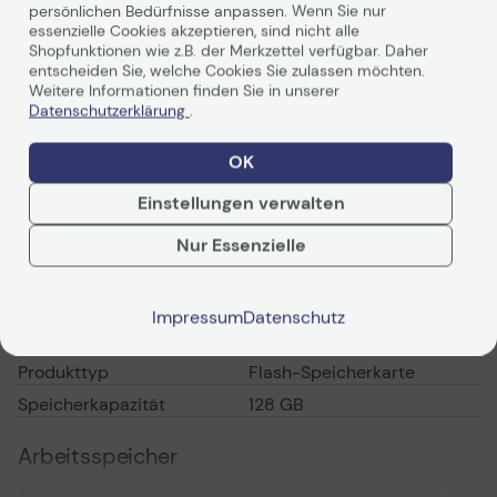
persönlichen Bedürfnisse anpassen. Wenn Sie nur
essenzielle Cookies akzeptieren, sind nicht alle
Shopfunktionen wie z.B. der Merkzettel verfügbar. Daher
entscheiden Sie, welche Cookies Sie zulassen möchten.
Weitere Informationen finden Sie in unserer
Weiterlesen
Datenschutzerklärung
.
Kreativität und Inspiration in
professioneller Qualität
OK
Einstellungen verwalten
Technische Daten
Nur Essenzielle
PDF-Datenblatt
Impressum
Datenschutz
Allgemein
Produkttyp
Flash-Speicherkarte
Speicherkapazität
128 GB
Arbeitsspeicher
Geschwindigkeitsklasse
Video Class V90 / UHS-II