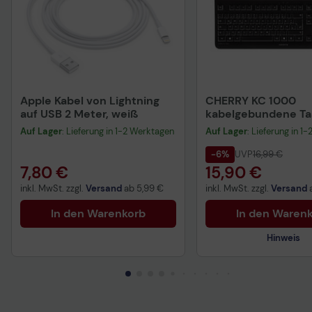
Apple Kabel von Lightning
CHERRY KC 1000
auf USB 2 Meter, weiß
kabelgebundene Tas
QWERTZ DE - schwa
Auf Lager
: Lieferung in 1-2 Werktagen
Auf Lager
: Lieferung in 1
-6%
UVP
16,99 €
7,80 €
15,90 €
inkl. MwSt. zzgl.
Versand
ab
5,99 €
inkl. MwSt. zzgl.
Versand
In den Warenkorb
In den Waren
Hinweis