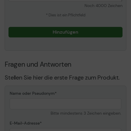
Noch
4000
Zeichen
* Dies ist ein Pflichtfeld
Hinzufügen
Fragen und Antworten
- FIPS 197-zertifiziert mit XTS-AES-256-Bit-
Stellen Sie hier die erste Frage zum Produkt.
Verschlüsselung
- Brute-Force und BadUSB Angriffsschutz
Name oder Pseudonym
- Multi-Password-Option mit
Komplex-/Passphrase-Modi
Bitte mindestens 3 Zeichen eingeben.
- Neuer Passphrase-Modus
E-Mail-Adresse