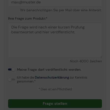
- Einstellungen für den dualen
Schreibschutzmodus
Wir benachrichtigen Sie per Mail über eine Antwort.
- Lokale Verwaltung von USB-Sticks für kleine und
Ihre Frage zum Produkt
mittlere Unternehmen
Hardwareverschlüsselter USB-Stick für mehr
Datenschutz
Schützen Sie wichtige Daten mit FIPS 197-zertifizierter
XTS-AES-256-Bit-Verschlüsselung.
Noch
4000
Zeichen
Integrierte Schutzmaßnahmen gegen BadUSB, Brute-
Force-Angriffe.
Meine Frage darf veröffentlicht werden.
Ich habe die
Datenschutzerklärung
zur Kenntnis
genommen.
* Dies ist ein Pflichtfeld
Frage stellen