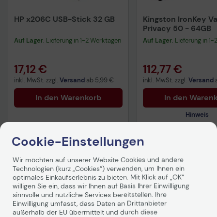
HP x206C USB-Stick 32 GB
Kingston IronKey Va
Privacy 50 - 64GB
Auf Lager
: Lieferung in 1-2 Werktagen
Auf Lager
: Lieferung in 1
17,12 €
112,77 €
inkl. MwSt. zzgl.
Versand
ab
5,99 €
inkl. MwSt. zzgl.
Versand
In den Warenkorb
In den Waren
Hinweis
Cookie-Einstellungen
Technisches Produkt
Wir möchten auf unserer Website Cookies und andere
Technologien (kurz „Cookies“) verwenden, um Ihnen ein
Produktbeschreibung
optimales Einkaufserlebnis zu bieten. Mit Klick auf „OK“
willigen Sie ein, dass wir Ihnen auf Basis Ihrer Einwilligung
sinnvolle und nützliche Services bereitstellen. Ihre
Einwilligung umfasst, dass Daten an Drittanbieter
außerhalb der EU übermittelt und durch diese