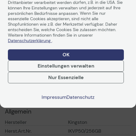
Drittanbieter verarbeitet werden dürfen, z.B. in die USA. Sie
können Ihre Einstellungen verwalten und jederzeit auf Ihre
persönlichen Bedürfnisse anpassen. Wenn Sie nur
essenzielle Cookies akzeptieren, sind nicht alle
Shopfunktionen wie z.B. der Merkzettel verfügbar. Daher
entscheiden Sie, welche Cookies Sie zulassen möchten.
Weitere Informationen finden Sie in unserer
Datenschutzerklärung
.
Weiterlesen
Hardwareverschlüsselung für mehr
OK
Datensicherheit
Einstellungen verwalten
Nur Essenzielle
Kingston IronKey Vault Privacy 50 Serie
Technische Daten
FIPS 197-zertifizierter und mit XTS-AES 256-
PDF-Datenblatt
Impressum
Datenschutz
Bit verschlüsselter USB-Stick für mehr
Allgemein
Datenschutz
Hersteller
Kingston
Die Kingston IronKey™ Vault Privacy 50 Serie umfasst
1
hochwertige USB-A und USB-C®
-Sticks, die mit einer
Herst.Art.Nr.
IKVP50/256GB
FIPS 197-zertifizierten AES-256-Bit-