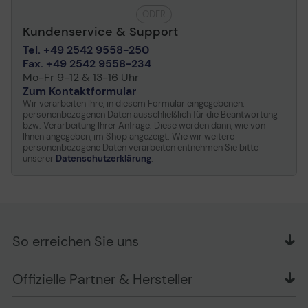
ODER
Kundenservice & Support
Multi-Passwort-Option für die
Tel. +49 2542 9558-250
Fax. +49 2542 9558-234
Datenwiederherstellung
Mo-Fr 9-12 & 13-16 Uhr
Zum Kontaktformular
Aktivieren Sie Administrator-, Benutzer- und einmalige
Wir verarbeiten Ihre, in diesem Formular eingegebenen,
Wiederherstellungspasswörter.
personenbezogenen Daten ausschließlich für die Beantwortung
Der Administrator kann ein Benutzerpasswort
bzw. Verarbeitung Ihrer Anfrage. Diese werden dann, wie von
zurücksetzen und ein einmaliges
Ihnen angegeben, im Shop angezeigt. Wie wir weitere
Wiederherstellungspasswort zur Wiederherstellung des
personenbezogene Daten verarbeiten entnehmen Sie bitte
unserer
Datenschutzerklärung
.
Zugriffs des Benutzers auf Daten erstellen. Der Brute-
Force-Angriffsschutz sperrt Benutzer- oder einmalige
Wiederherstellungspasswörter nach 10 ungültigen,
hintereinander eingegebenen Passwörtern und
kryptolöscht nach 10-maliger fehlerhaften Eingabe
hintereinander den USB-Stick.
So erreichen Sie uns
OFFICE Partner GmbH
Neuer Passphrase-Modus
Offizielle Partner & Hersteller
Schlesierring 35
48712 Gescher
Wählen Sie zwischen dem Passwortmodus Komplex oder