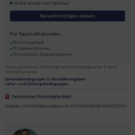
Artikel aktuell nicht lieferbar!
Benachrichtigen lassen
Für Geschäftskunden
1
Rechnungskauf
Projektkonditionen
Persönlicher Ansprechpartner
Neben gesetzlichen Rechten gilt eine Herstellergarantie:
5 Jahre
Herstellergarantie
Garantiebedingungen & Herstellerangaben
Liefer- und Zahlungsbedingungen
Technisches Produktdatenblatt
Artikelnr.:
24539669
Herstellernr.:
IKVP50/256GB
EAN:
740617329100