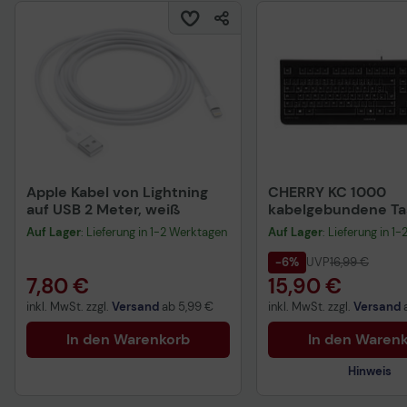
Apple Kabel von Lightning
CHERRY KC 1000
auf USB 2 Meter, weiß
kabelgebundene Tas
QWERTZ DE - schwa
Auf Lager
: Lieferung in 1-2 Werktagen
Auf Lager
: Lieferung in 1
-6%
UVP
16,99 €
7,80 €
15,90 €
inkl. MwSt. zzgl.
Versand
ab
5,99 €
inkl. MwSt. zzgl.
Versand
In den Warenkorb
In den Waren
Hinweis