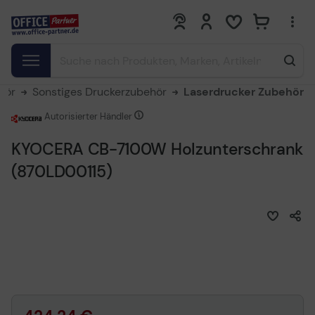
0
0
hör
Sonstiges Druckerzubehör
Laserdrucker Zubehör
Autorisierter Händler
KYOCERA CB-7100W Holzunterschrank
(870LD00115)