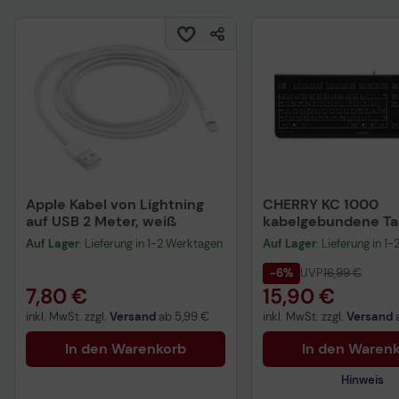
Apple Kabel von Lightning
CHERRY KC 1000
auf USB 2 Meter, weiß
kabelgebundene Tas
QWERTZ DE - schwa
Auf Lager
: Lieferung in 1-2 Werktagen
Auf Lager
: Lieferung in 1
-6%
UVP
16,99 €
7,80 €
15,90 €
inkl. MwSt. zzgl.
Versand
ab
5,99 €
inkl. MwSt. zzgl.
Versand
In den Warenkorb
In den Waren
Hinweis