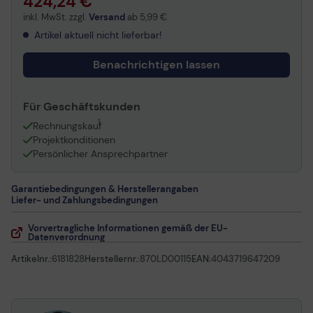
424,24 €
inkl. MwSt. zzgl.
Versand
ab
5,99 €
Artikel aktuell nicht lieferbar!
Benachrichtigen lassen
Für Geschäftskunden
1
Rechnungskauf
Projektkonditionen
Persönlicher Ansprechpartner
Garantiebedingungen & Herstellerangaben
Liefer- und Zahlungsbedingungen
Vorvertragliche Informationen gemäß der EU-
Datenverordnung
Artikelnr.:
6181828
Herstellernr.:
870LD00115
EAN:
4043719647209