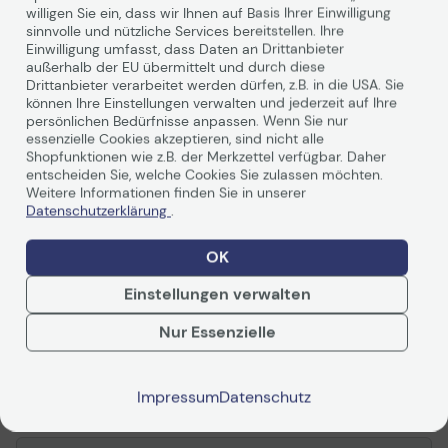
willigen Sie ein, dass wir Ihnen auf Basis Ihrer Einwilligung
sinnvolle und nützliche Services bereitstellen. Ihre
Einwilligung umfasst, dass Daten an Drittanbieter
außerhalb der EU übermittelt und durch diese
Allgemein
Drittanbieter verarbeitet werden dürfen, z.B. in die USA. Sie
können Ihre Einstellungen verwalten und jederzeit auf Ihre
Produkttyp
MFP-Unterschrank
persönlichen Bedürfnisse anpassen. Wenn Sie nur
Produktmaterial
Holz
essenzielle Cookies akzeptieren, sind nicht alle
Shopfunktionen wie z.B. der Merkzettel verfügbar. Daher
Abmessungen (Breite x
59.8 cm - 68.5 cm - 31.5
entscheiden Sie, welche Cookies Sie zulassen möchten.
Tiefe x Höhe)
cm
Weitere Informationen finden Sie in unserer
Datenschutzerklärung
.
Informationen zur Kompatibilität
Weiterlesen
OK
Entwickelt für
Kyocera ECOSYS
P4060dn, P4060dn/KL2,
Einstellungen verwalten
P4060dn/KL3, P8060cdn,
P8060cdn/KL3
Nur Essenzielle
Bewertungen
Kyocera TASKalfa 2552ci,
2553ci, 3252ci, 3253ci,
4002i, 4052ci, 4053ci,
Impressum
Datenschutz
Zusammenfassung
5002i, 5003i, 5052ci,
5053ci, 6002i, 6003i,