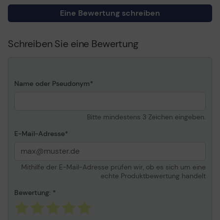
Stelle
Vor-Ort
Eine Bewertung schreiben
Volle Vertragslaufzeit
4 Jahre (ab
ursprünglichem
Schreiben Sie eine Bewertung
Kaufdatum des Geräts)
Reaktionszeit
Am nächsten Arbeitstag
Abgedeckte
System mit 3-jähriger
Konfigurationen
Vor-Ort-Garantie
Name oder Pseudonym
Details
Bitte mindestens 3 Zeichen eingeben.
Service & Support
Erweiterte
Servicevereinbarung -
E-Mail-Adresse
Arbeitszeit und
Ersatzteile - 4 Jahre -
Vor-Ort - Reaktionszeit:
Mithilfe der E-Mail-Adresse prüfen wir, ob es sich um eine
am nächsten Arbeitstag ¦
echte Produktbewertung handelt
Technischer Support -
Telefonberatung - 4 Jahre
Bewertung:
Informationen zur Kompatibilität