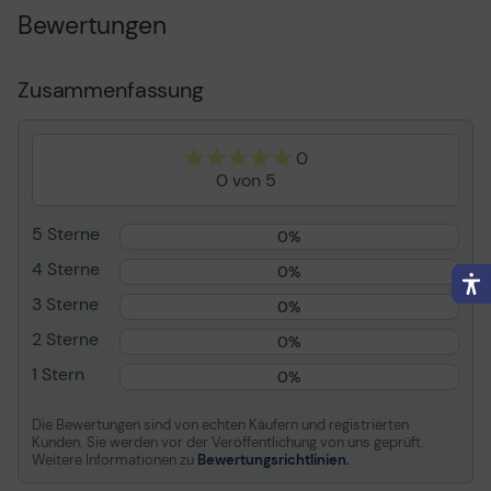
Inbegriffene Leistungen
Arbeitszeit und
Bewertungen
Ersatzteile
Stelle
Vor-Ort
Zusammenfassung
Volle Vertragslaufzeit
4 Jahre (ab
ursprünglichem
Kaufdatum des Geräts)
0
Reaktionszeit
Am nächsten Arbeitstag
0 von 5
Abgedeckte
System mit 3-jähriger
Konfigurationen
Vor-Ort-Garantie
5 Sterne
0%
Entwickelt für
ThinkCentre M900;
4 Sterne
0%
M900x; M90n-1; M90n-1
IoT; M910q; M910s;
3 Sterne
0%
M910t; M910x; M920q;
2 Sterne
0%
M920s; M920t; M920x;
M93p
1 Stern
0%
Allgemein
Die Bewertungen sind von echten Käufern und registrierten
Kunden. Sie werden vor der Veröffentlichung von uns geprüft.
Inbegriffene Leistungen
Arbeitszeit und
Weitere Informationen zu
Bewertungsrichtlinien.
Ersatzteile