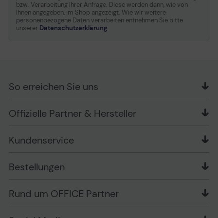
bzw. Verarbeitung Ihrer Anfrage. Diese werden dann, wie von
Ihnen angegeben, im Shop angezeigt. Wie wir weitere
personenbezogene Daten verarbeiten entnehmen Sie bitte
unserer
Datenschutzerklärung
.
So erreichen Sie uns
OFFICE Partner GmbH
Offizielle Partner & Hersteller
Schlesierring 35
48712 Gescher
Kundenservice
Telefon: +49 (0) 2542 / 9558250
Kontaktformular
Apple im Unternehmen
Bestellungen
Bewertungsrichtlinien
Ansprechpartner bei fehlerhafter Ware und Schäden
FAQ
Rückruf-Service
Liefer- und Zahlungsbedingungen
OFFICE Partner Blog
Rund um OFFICE Partner
Versand im Namen Dritter
Wissen mit OP
Zahlungsarten
Produkttests
Über uns
Widerrufsrecht
Markenshops