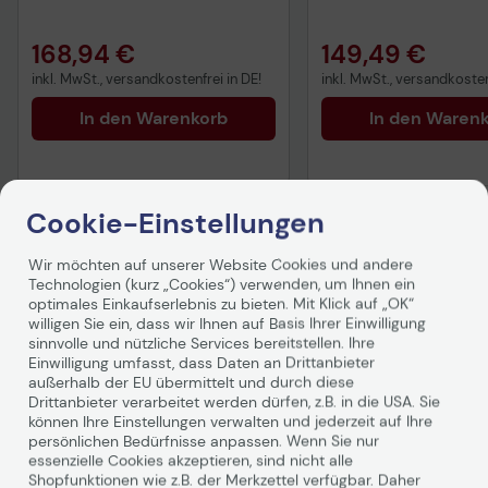
am nächsten Arbeitstag
am nächsten Arbeit
168,94 €
149,49 €
inkl. MwSt., versandkostenfrei in DE!
inkl. MwSt., versandkosten
In den Warenkorb
In den Waren
Cookie-Einstellungen
Wir möchten auf unserer Website Cookies und andere
Technologien (kurz „Cookies“) verwenden, um Ihnen ein
Produktbeschreibung
optimales Einkaufserlebnis zu bieten. Mit Klick auf „OK“
willigen Sie ein, dass wir Ihnen auf Basis Ihrer Einwilligung
Probleme mit dem Computer oder Technik im
sinnvolle und nützliche Services bereitstellen. Ihre
Allgemeinen können sehr frustrierend sein. Der Lenovo
Einwilligung umfasst, dass Daten an Drittanbieter
außerhalb der EU übermittelt und durch diese
Premium-Support unterstützt Sie mit Fachwissen,
Drittanbieter verarbeitet werden dürfen, z.B. in die USA. Sie
Technologie und bewährten Verfahren bei der schnellen
können Ihre Einstellungen verwalten und jederzeit auf Ihre
Lösung Ihres Problems und spart Ihnen damit Zeit und
persönlichen Bedürfnisse anpassen. Wenn Sie nur
viel Ärger.
essenzielle Cookies akzeptieren, sind nicht alle
Shopfunktionen wie z.B. der Merkzettel verfügbar. Daher