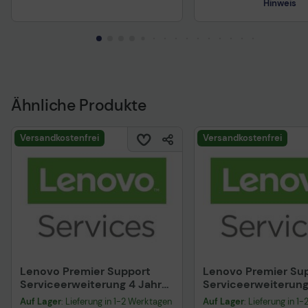
Hinweis
Technisches Produkt
Vorvertragliche Info
gemäß der EU-
Datenverordnung
Ähnliche Produkte
Versandkostenfrei
Versandkostenfrei
Lenovo Premier Support
Lenovo Premier Su
Serviceerweiterung 4 Jahre
Serviceerweiterung
Vor-Ort-Service, Reaktion
Vor-Ort-Service, R
Auf Lager
: Lieferung in 1-2 Werktagen
Auf Lager
: Lieferung in 1