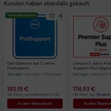
Kunden haben ebenfalls gekauft
Technisches Produkt
Versandkostenfrei
Dell Garantie auf 3 Jahre
Lenovo 3 Jahre Pre
ProSupport
Support Plus Upgra
Jahr Premier Suppo
Auf Lager
: Lieferung in 1-2 Werktagen
Auf Lager
: Lieferung in 1
192,15 €
174,53 €
inkl. MwSt., versandkostenfrei in DE!
inkl. MwSt. zzgl.
Versand
In den Warenkorb
In den Waren