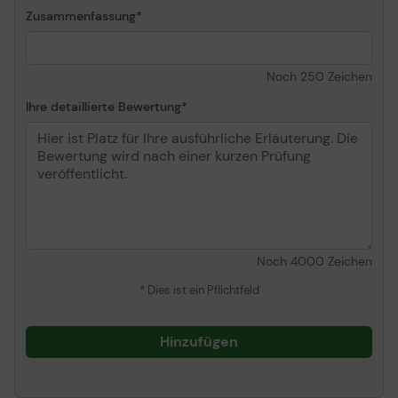
Zusammenfassung
Entwickelt für
Lenovo ThinkCentre
M900 10FC, 10FD, 10FG,
10FH, 10FL, 10FM, 10FR,
10FS, 10NE, 10NG ¦ Lenovo
Noch
250
Zeichen
ThinkCentre M900x 10LX,
Ihre detaillierte Bewertung
10LY ¦ Lenovo ThinkCentre
M90n-1 11AD, 11AE ¦
Lenovo ThinkCentre
M90n-1 IoT 11AH, 11AJ ¦
Lenovo ThinkCentre
M910q 10MU, 10MV ¦
Lenovo ThinkCentre
M910s 10MK, 10ML ¦
Lenovo ThinkCentre
Noch
4000
Zeichen
M910t 10MM, 10MN ¦
Lenovo ThinkCentre
* Dies ist ein Pflichtfeld
M910x 10MY, 10N0 ¦
Lenovo ThinkCentre
M920q 10RR, 10RS, 10RT,
Hinzufügen
10RU, 10V8 ¦ Lenovo
ThinkCentre M920s 10SJ,
10SK ¦ Lenovo ThinkCentre