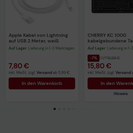
Apple Kabel von Lightning
CHERRY KC 1000
auf USB 2 Meter, weiß
kabelgebundene Tas
QWERTZ DE - schwa
Auf Lager
: Lieferung in 1-2 Werktagen
Auf Lager
: Lieferung in 1
-7%
UVP
16,99 €
7,80 €
15,80 €
inkl. MwSt. zzgl.
Versand
ab
5,99 €
inkl. MwSt. zzgl.
Versand
In den Warenkorb
In den Waren
Hinweis