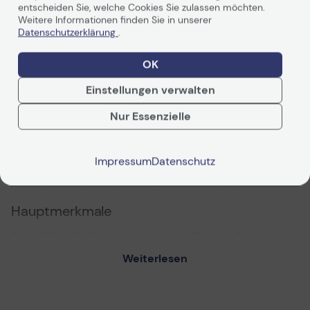
entscheiden Sie, welche Cookies Sie zulassen möchten.
Weitere Informationen finden Sie in unserer
Datenschutzerklärung
.
OK
Technische Daten
Einstellungen verwalten
Nur Essenzielle
Allgemein
Hersteller
Lenovo
Impressum
Datenschutz
Herst. Art. Nr.
5WS0V07806
Hauptmerkmale
Produktbeschreibung
Lenovo Premier Support
with Onsite NBD -
Weiterlesen
Serviceerweiterung - 4
Jahre - Vor-Ort
Typ
Serviceerweiterung