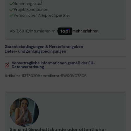
1
Rechnungskauf
Projektkonditionen
Persönlicher Ansprechpartner
Ab
3,60 €/Mo.
mieten mit
Mehr erfahren
Garantiebedingungen & Herstellerangaben
Liefer- und Zahlungsbedingungen
Vorvertragliche Informationen gemäß der EU-
Datenverordnung
Artikelnr.:
11378320
Herstellernr.:
5WS0V07806
Sie sind Geschäftskunde oder öffentlicher