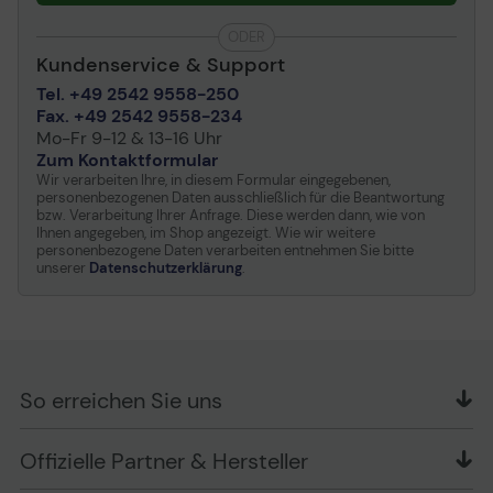
und verschiedene Display-Optionen für
Vertikaler
+89 / -89
ODER
hochauflösenden Content, bei dem jeder Pixel
Betrachtungswinkel
Kundenservice & Support
zählt – für ein optimiertes visuelles Erlebnis. Die
Farbraum
45% NTSC
integrierte Intel® Grafik bringt Ihre Kreativität
Tel. +49 2542 9558-250
Besonderheiten
Blendfreie, Low Blue
auf die nächste Stufe und ermöglicht
Fax. +49 2542 9558-234
Light-Technologie
fortschrittliche Kreationen mit Farbpräzision.
Mo-Fr 9-12 & 13-16 Uhr
Das Beste daran ist: Jedes Display dieses
Zum Kontaktformular
Notebooks ist TÜV Eyesafe® zertifiziert, damit
Audio & Video
Wir verarbeiten Ihre, in diesem Formular eingegebenen,
Ihre Augen vor Überlastung geschützt sind,
personenbezogenen Daten ausschließlich für die Beantwortung
bzw. Verarbeitung Ihrer Anfrage. Diese werden dann, wie von
wenn Sie einmal länger arbeiten.
Grafikprozessor
Intel Graphics
Ihnen angegeben, im Shop angezeigt. Wie wir weitere
personenbezogene Daten verarbeiten entnehmen Sie bitte
Max. unterstützte
3 externe(r) Monitor(e)
unserer
Datenschutzerklärung
.
Monitore
Kamera
Ja - 1080p
Kameramerkmale
Rollladen für Privatsphäre,
Windows Hello, Fixfocus,
FHD/IR Hybridkamera
So erreichen Sie uns
Ton
Stereolautsprecher, Dual-
Array-Mikrofon
OFFICE Partner GmbH
Offizielle Partner & Hersteller
Schlesierring 35
Codec
Realtek ALC3287
48712 Gescher