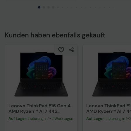
Kunden haben ebenfalls gekauft
Vorvertragliche Info
gemäß der EU-
Datenverordnung
Vorvertragliche Informationen
gemäß der EU-
Datenverordnung
Lenovo ThinkPad E16 Gen 4
Lenovo ThinkPad E1
AMD Ryzen™ AI 7 445
AMD Ryzen™ AI 7 4
Notebook 40,6 cm (16")
Notebook 40,6 cm (
Auf Lager
: Lieferung in 1-2 Werktagen
Auf Lager
: Lieferung in 1