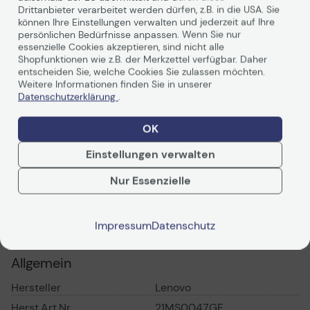
Drittanbieter verarbeitet werden dürfen, z.B. in die USA. Sie
können Ihre Einstellungen verwalten und jederzeit auf Ihre
persönlichen Bedürfnisse anpassen. Wenn Sie nur
essenzielle Cookies akzeptieren, sind nicht alle
Shopfunktionen wie z.B. der Merkzettel verfügbar. Daher
entscheiden Sie, welche Cookies Sie zulassen möchten.
Weitere Informationen finden Sie in unserer
Datenschutzerklärung
.
Technisches Produkt
Weiterlesen
Vorvertragliche Info
OK
gemäß der EU-
Technisches Produktdatenblatt
Datenverordnung
Einstellungen verwalten
Vorvertragliche Informationen
gemäß der EU-
Datenverordnung
Nur Essenzielle
Technische Daten
Impressum
Datenschutz
PDF-Datenblatt
Steigern Sie Ihre Produktivität
Allgemein
Das Lenovo ThinkBook 16 Gen 7 ist ideal für
Besitzer von kleinen und mittleren
Hersteller
Lenovo
Unternehmen, produktive Nutzer und
Herst.Art.Nr.
21MS0047GE
Berufstätige, die viel unterwegs sind. Dieses