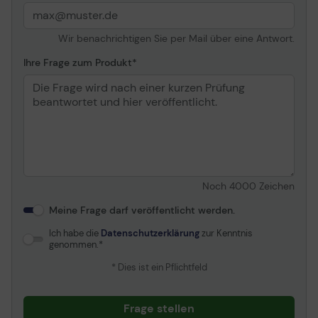
Speicherkapazität
Hauptspeicher
512 GB SSD M.2 2242 PCIe
Wir benachrichtigen Sie per Mail über eine Antwort.
4.0 x4 - NVM Express
(NVMe), TLC-
Ihre Frage zum Produkt
Speicherzellen
Bildschirm
Typ
40.6 cm (16") - IPS
Auflösung
1920 x 1200 (WUXGA)
Vertikale
60 Hz
Bildwiederholrate bei
Noch
4000
Zeichen
max. Auflösung
Meine Frage darf veröffentlicht werden.
Breitbild
Ja
Ich habe die
Datenschutzerklärung
zur Kenntnis
Seitenverhältnis des
16:10
genommen.
Bildes
Mehr Farben, klarere Bilder
* Dies ist ein Pflichtfeld
Helligkeit
300 cd/m²
Genießen Sie brillante Farben und Kontraste auf
Horizontaler
+89 / -89
dem massiven 40,6 cm (16″) ThinkBook 16 Gen
Frage stellen
Betrachtungswinkel
7 Notebook. Es bietet reichlich Bildschirmfläche