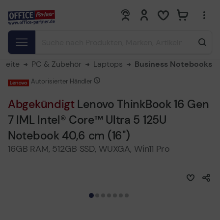
0
0
tseite
PC & Zubehör
Laptops
Business Notebooks
Autorisierter Händler
Abgekündigt
Lenovo ThinkBook 16 Gen
7 IML Intel® Core™ Ultra 5 125U
Notebook 40,6 cm (16")
16GB RAM, 512GB SSD, WUXGA, Win11 Pro