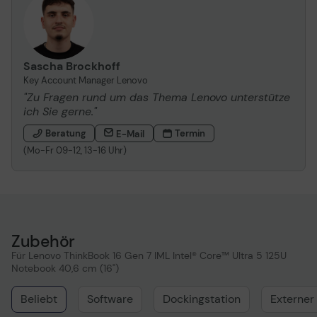
Sascha Brockhoff
Key Account Manager Lenovo
"Zu Fragen rund um das Thema Lenovo unterstütze
ich Sie gerne."
Beratung
Termin
E-Mail
(Mo-Fr 09-12, 13-16 Uhr)
Zubehör
Für Lenovo ThinkBook 16 Gen 7 IML Intel® Core™ Ultra 5 125U
Notebook 40,6 cm (16")
Beliebt
Software
Dockingstation
Externer