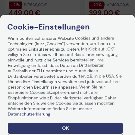
-21%
UVP
569,00 €
-20%
UVP
499,00 €
449,00 €
399,00 €
inkl. MwSt., versandkostenfrei in DE!
inkl. MwSt., versandkosten
Cookie-Einstellungen
In den Warenkorb
In den Waren
Wir möchten auf unserer Website Cookies und andere
Hinweis
Hinweis
Technologien (kurz „Cookies“) verwenden, um Ihnen ein
optimales Einkaufserlebnis zu bieten. Mit Klick auf „OK“
willigen Sie ein, dass wir Ihnen auf Basis Ihrer Einwilligung
sinnvolle und nützliche Services bereitstellen. Ihre
Einwilligung umfasst, dass Daten an Drittanbieter
außerhalb der EU übermittelt und durch diese
Drittanbieter verarbeitet werden dürfen, z.B. in die USA. Sie
können Ihre Einstellungen verwalten und jederzeit auf Ihre
persönlichen Bedürfnisse anpassen. Wenn Sie nur
essenzielle Cookies akzeptieren, sind nicht alle
Technische Daten
Shopfunktionen wie z.B. der Merkzettel verfügbar. Daher
entscheiden Sie, welche Cookies Sie zulassen möchten.
PDF-Datenblatt
Technisches Produkt
Weitere Informationen finden Sie in unserer
Datenschutzerklärung
.
Vorvertragliche Info
gemäß der EU-
Allgemein
Datenverordnung
OK
Hersteller
Lenovo