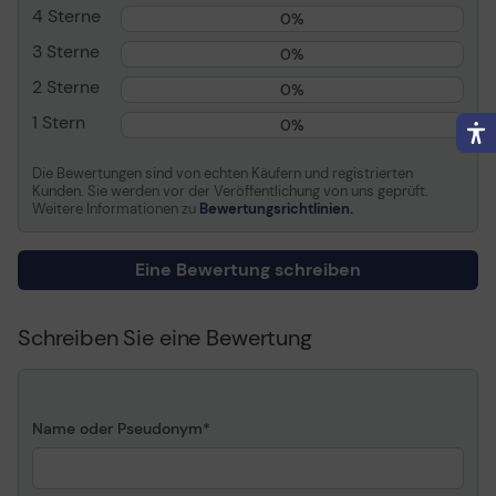
4 Sterne
0%
Bildschirm
39.6 cm (15.6") 1920 x
1080 / Full HD
3 Sterne
0%
Grafik
AMD Radeon Graphics
2 Sterne
0%
Eingabegerät
TrackPoint, UltraNav
1 Stern
0%
Tastatur
Deutsch
Die Bewertungen sind von echten Käufern und registrierten
Tastatur
Ja
Kunden. Sie werden vor der Veröffentlichung von uns geprüft.
Hinterbeleuchtung
Weitere Informationen zu
Bewertungsrichtlinien.
Numerische Tastatur
Ja
Integrierte Webcam
Ja
Eine Bewertung schreiben
Netzwerk
Bluetooth 5.1,
802.11a/b/g/n/ac/ax (Wi-Fi
Schreiben Sie eine Bewertung
6E), Gigabit Ethernet
Dienstanbieter
Wartung nicht enthalten
Sicherheit
Discrete Trusted Platform
Module (TPM 2.0)
Name oder Pseudonym
Security Chip, Lesegerät
für Fingerabdruck, Smart
Card-Lesegerät