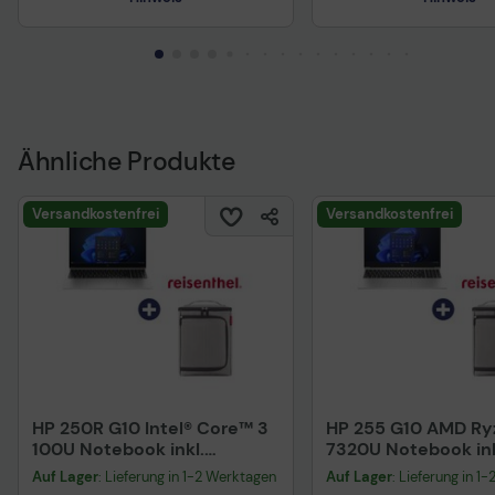
Ähnliche Produkte
Versandkostenfrei
Versandkostenfrei
Technisches Produktdatenblatt
HP 250R G10 Intel® Core™ 3
HP 255 G10 AMD Ry
Technisches Produkt
100U Notebook inkl.
7320U Notebook ink
Vorvertragliche Informationen
gemäß der EU-
Vorvertragliche Info
Reisenthel coolerbox
Reisenthel coolerb
Auf Lager
Datenverordnung
: Lieferung in 1-2 Werktagen
Auf Lager
: Lieferung in 1
gemäß der EU-
herringbone grey
herringbone grey
Datenverordnung