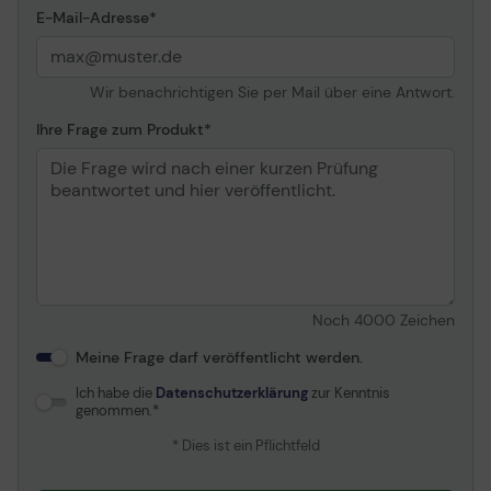
E-Mail-Adresse
Formfaktor
SO DIMM 260-PIN
Anz. Steckplätze
2
Leere Steckplätze
1
Wir benachrichtigen Sie per Mail über eine Antwort.
Ihre Frage zum Produkt
Speicherkapazität
Hauptspeicher
512 GB SSD M.2 2242 PCIe
4.0 x4 - TCG Opal
Encryption 2, NVM
Express (NVMe)
Bildschirm
Noch
4000
Zeichen
Typ
39.6 cm (15.6") - IPS
Meine Frage darf veröffentlicht werden.
Auflösung
1920 x 1080 (Full HD)
Ich habe die
Datenschutzerklärung
zur Kenntnis
Breitbild
Ja
genommen.
Seitenverhältnis des
16:9
* Dies ist ein Pflichtfeld
Bildes
Helligkeit
250 cd/m²