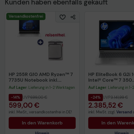
Kunden haben ebenfalls gekauft
Technisches Produkt
Versandkostenfrei
HP 255R G10 AMD Ryzen™ 7
HP EliteBook 6 G2i 1
7735U Notebook inkl.
Intel® Core™ 7 350
Reisenthel coolerbox
Notebook 40,6 cm (
Auf Lager
: Lieferung in 1-2 Werktagen
Auf Lager
: Lieferung in 1
herringbone grey
-14%
UVP
699,00 €
-24%
UVP
3.141,99 €
599,00 €
2.385,52 €
inkl. MwSt., versandkostenfrei in DE!
inkl. MwSt. zzgl.
Versand
In den Warenkorb
In den Waren
Hinweis
Hinweis