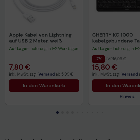
Apple Kabel von Lightning
CHERRY KC 1000
auf USB 2 Meter, weiß
kabelgebundene Tas
QWERTZ DE - schwa
Auf Lager
: Lieferung in 1-2 Werktagen
Auf Lager
: Lieferung in 1
-7%
UVP
16,99 €
7,80 €
15,80 €
inkl. MwSt. zzgl.
Versand
ab
5,99 €
inkl. MwSt. zzgl.
Versand
In den Warenkorb
In den Waren
Hinweis