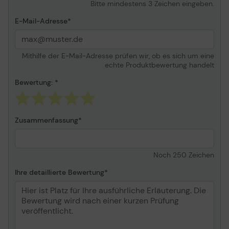
Bitte mindestens 3 Zeichen eingeben.
Farbe
Thunder Black
E-Mail-Adresse
Abmessungen (Breite x
36.02 cm x 23.7 cm x
Tiefe x Höhe)
1.993 cm
Gewicht
1.77 kg
Mithilfe der E-Mail-Adresse prüfen wir, ob es sich um eine
echte Produktbewertung handelt
Lokalisierung
Sprache: Deutsch /
Region: Deutschland
Bewertung:
Hersteller-
Lenovo Campus, Lenovo
Vertriebsprogramm
TopSeller
Umweltschutzstandards
ENERGY STAR-qualifiziert
Zusammenfassung
EPEAT Gold
Services im Bundle
1 Jahr Lenovo Premier
Support
Noch
250
Zeichen
Ihre detaillierte Bewertung
Allgemein
Produkttyp
Notebook - 180°-
Scharnierdesign
Betriebssystem
Windows 11 Pro - Deutsch