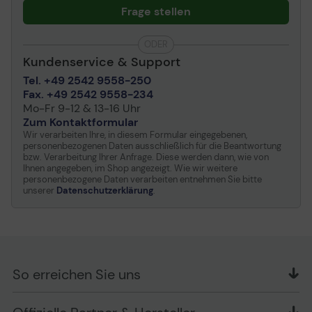
Frage stellen
Horizontaler
+85 / -85
Betrachtungswinkel
ODER
Vertikaler
+85 / -85
Kundenservice & Support
Betrachtungswinkel
Tel. +49 2542 9558-250
Farbraum
45% NTSC
Fax. +49 2542 9558-234
Besonderheiten
Blendfreie
Mo-Fr 9-12 & 13-16 Uhr
Zum Kontaktformular
Audio & Video
Wir verarbeiten Ihre, in diesem Formular eingegebenen,
personenbezogenen Daten ausschließlich für die Beantwortung
bzw. Verarbeitung Ihrer Anfrage. Diese werden dann, wie von
Grafikprozessor
AMD Radeon Graphics
Ihnen angegeben, im Shop angezeigt. Wie wir weitere
personenbezogene Daten verarbeiten entnehmen Sie bitte
Max. unterstützte
3 externe(r) Monitor(e)
unserer
Datenschutzerklärung
.
Monitore
Kamera
Ja - 1080p
Kameramerkmale
Rollladen für Privatsphäre,
Windows Hello, Fixfocus,
FHD/IR Hybridkamera
So erreichen Sie uns
Ton
Stereolautsprecher, Dual-
Array-Mikrofon
OFFICE Partner GmbH