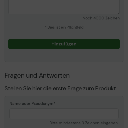
Prozessor / Chipsatz
Noch
4000
Zeichen
CPU
AMD Ryzen 7 Pro 7730U /
2 GHz
* Dies ist ein Pflichtfeld
Max. Turbo-Taktfrequenz
4.5 GHz
Anz. der Kerne
8 Kerne
Hinzufügen
Cache
L3 - 16 MB
Funktionen
Integrierter Speicher-
Controller
Fragen und Antworten
Arbeitsspeicher
RAM
16 GB (1 x 16 GB)
Stellen Sie hier die erste Frage zum Produkt.
Max. unterstützter RAM-
64 GB
Speicher
Name oder Pseudonym
Technologie
DDR4 SDRAM
Geschwindigkeit
3200 MHz
Bitte mindestens 3 Zeichen eingeben.
Nenndrehzahl
3200 MHz