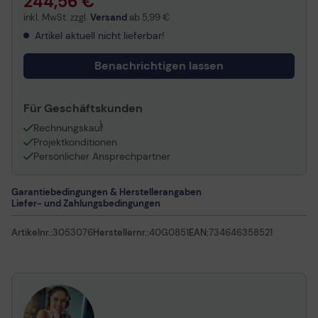
244,56 €
inkl. MwSt. zzgl.
Versand
ab
5,99 €
Artikel aktuell nicht lieferbar!
Benachrichtigen lassen
Für Geschäftskunden
1
Rechnungskauf
Projektkonditionen
Persönlicher Ansprechpartner
Garantiebedingungen & Herstellerangaben
Liefer- und Zahlungsbedingungen
Artikelnr.:
3053076
Herstellernr.:
40G0851
EAN:
734646358521