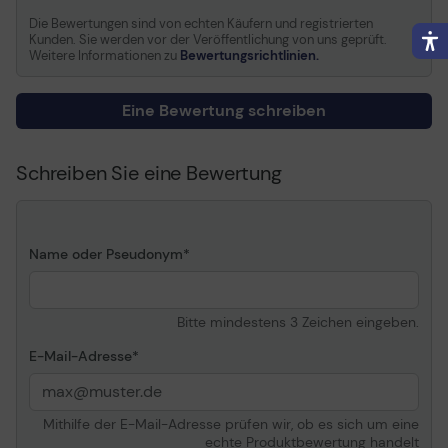
x 330 mm), JIS B5 (182 x
Die Bewertungen sind von echten Käufern und registrierten
257 mm), Statement
Kunden. Sie werden vor der Veröffentlichung von uns geprüft.
(139.7 x 215.9 mm), Oficio
Weitere Informationen zu
Bewertungsrichtlinien.
(216 x 343 mm)
Größe der
US No 10 (104.7 x 241.3
Eine Bewertung schreiben
Briefumschläge
mm), International DL (110
x 220 mm), International
C5 (162 x 229 mm),
Schreiben Sie eine Bewertung
International B5 (176 x
250 mm), Monarch (98.4
x 190.5 mm), US No 9
(98.4 x 225.4 mm)
Name oder Pseudonym
Entwickelt für
Lexmark M5155, M5163,
M5170, MS810de,
MS810dn, MS810dtn,
Bitte mindestens 3 Zeichen eingeben.
MS810n, MS811dn,
MS811dtn, MS811n,
E-Mail-Adresse
MS812de, MS812dn,
MS812dtn
Mithilfe der E-Mail-Adresse prüfen wir, ob es sich um eine
Allgemein
echte Produktbewertung handelt