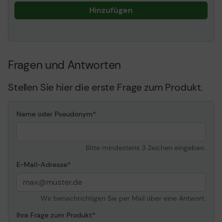
x 220 mm), International
Hinzufügen
C5 (162 x 229 mm),
International B5 (176 x
250 mm), Monarch (98.4
x 190.5 mm), US No 9
(98.4 x 225.4 mm)
Fragen und Antworten
Abmessungen (Breite x
42.1 cm - 38 cm - 16.5 cm
Tiefe x Höhe)
Stellen Sie hier die erste Frage zum Produkt.
Gewicht
2.6 kg
Name oder Pseudonym
Informationen zur Kompatibilität
Entwickelt für
Lexmark M5155, M5163,
M5170, MS810de,
Bitte mindestens 3 Zeichen eingeben.
MS810dn, MS810dtn,
MS810n, MS811dn,
E-Mail-Adresse
MS811dtn, MS811n,
MS812de, MS812dn,
MS812dtn
Wir benachrichtigen Sie per Mail über eine Antwort.
Ihre Frage zum Produkt