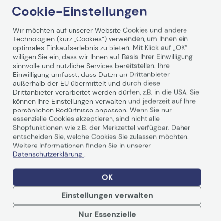
Ausgabeerweiterungen zusammen verwendet werden.
Datenverordnung
Cookie-Einstellungen
Ausgabeerweiterungen und Mailboxen mit 4 Ablagen
können beliebig kombiniert werden.
Wir möchten auf unserer Website Cookies und andere
Technologien (kurz „Cookies“) verwenden, um Ihnen ein
optimales Einkaufserlebnis zu bieten. Mit Klick auf „OK“
willigen Sie ein, dass wir Ihnen auf Basis Ihrer Einwilligung
sinnvolle und nützliche Services bereitstellen. Ihre
Einwilligung umfasst, dass Daten an Drittanbieter
außerhalb der EU übermittelt und durch diese
Drittanbieter verarbeitet werden dürfen, z.B. in die USA. Sie
Technische Daten
können Ihre Einstellungen verwalten und jederzeit auf Ihre
persönlichen Bedürfnisse anpassen. Wenn Sie nur
essenzielle Cookies akzeptieren, sind nicht alle
Shopfunktionen wie z.B. der Merkzettel verfügbar. Daher
Allgemein
entscheiden Sie, welche Cookies Sie zulassen möchten.
Weitere Informationen finden Sie in unserer
Hersteller
Lexmark
Datenschutzerklärung
.
Herst. Art. Nr.
40G0851
OK
EAN
0734646358521
Einstellungen verwalten
Hauptmerkmale
Nur Essenzielle