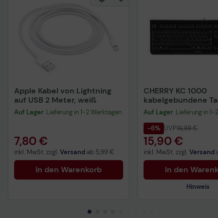
Apple Kabel von Lightning
CHERRY KC 1000
auf USB 2 Meter, weiß
kabelgebundene Tas
QWERTZ DE - schwa
Auf Lager
: Lieferung in 1-2 Werktagen
Auf Lager
: Lieferung in 1
-6%
UVP
16,99 €
7,80 €
15,90 €
inkl. MwSt. zzgl.
Versand
ab
5,99 €
inkl. MwSt. zzgl.
Versand
In den Warenkorb
In den Waren
Hinweis