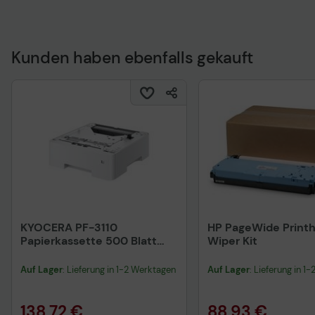
Kunden haben ebenfalls gekauft
Technisches Produkt
KYOCERA PF-3110
HP PageWide Print
Papierkassette 500 Blatt
Wiper Kit
(1203SA0KL1) P31xx / P32xx /
M31xx / M36xx / M38xx
Auf Lager
: Lieferung in 1-2 Werktagen
Auf Lager
: Lieferung in 1
138,72 €
88,93 €