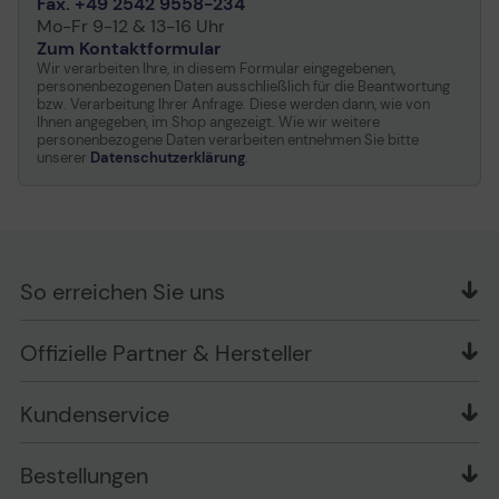
Fax. +49 2542 9558-234
Mo-Fr 9-12 & 13-16 Uhr
Zum Kontaktformular
Wir verarbeiten Ihre, in diesem Formular eingegebenen,
personenbezogenen Daten ausschließlich für die Beantwortung
bzw. Verarbeitung Ihrer Anfrage. Diese werden dann, wie von
Ihnen angegeben, im Shop angezeigt. Wie wir weitere
personenbezogene Daten verarbeiten entnehmen Sie bitte
unserer
Datenschutzerklärung
.
So erreichen Sie uns
OFFICE Partner GmbH
Offizielle Partner & Hersteller
Schlesierring 35
48712 Gescher
Kundenservice
Telefon: +49 (0) 2542 / 9558250
Kontaktformular
Apple im Unternehmen
Bestellungen
Bewertungsrichtlinien
Ansprechpartner bei fehlerhafter Ware und Schäden
FAQ