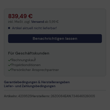
839,49 €
inkl. MwSt. zzgl.
Versand
ab
5,99 €
Artikel aktuell nicht lieferbar!
Benachrichtigen lassen
Für Geschäftskunden
1
Rechnungskauf
Projektkonditionen
Persönlicher Ansprechpartner
Garantiebedingungen & Herstellerangaben
Liefer- und Zahlungsbedingungen
Artikelnr.:
4239525
Herstellernr.:
26Z0084
EAN:
734646526005