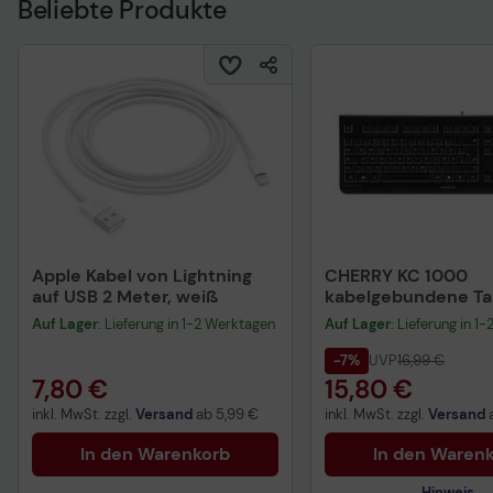
Beliebte Produkte
Apple Kabel von Lightning
CHERRY KC 1000
auf USB 2 Meter, weiß
kabelgebundene Tas
QWERTZ DE - schwa
Auf Lager
: Lieferung in 1-2 Werktagen
Auf Lager
: Lieferung in 1
-7%
UVP
16,99 €
7,80 €
15,80 €
inkl. MwSt. zzgl.
Versand
ab
5,99 €
inkl. MwSt. zzgl.
Versand
In den Warenkorb
In den Waren
Hinweis