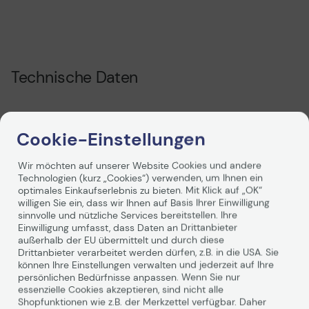
Technische Daten
Allgemein
Cookie-Einstellungen
Hersteller
Lexmark
Wir möchten auf unserer Website Cookies und andere
Herst. Art. Nr.
26Z0084
Technologien (kurz „Cookies“) verwenden, um Ihnen ein
optimales Einkaufserlebnis zu bieten. Mit Klick auf „OK“
EAN
0734646526005
willigen Sie ein, dass wir Ihnen auf Basis Ihrer Einwilligung
sinnvolle und nützliche Services bereitstellen. Ihre
Hauptmerkmale
Einwilligung umfasst, dass Daten an Drittanbieter
außerhalb der EU übermittelt und durch diese
Produktbeschreibung
Lexmark Inner Staple -
Drittanbieter verarbeitet werden dürfen, z.B. in die USA. Sie
Weiterlesen
Finisher (3 Löcher) mit
können Ihre Einstellungen verwalten und jederzeit auf Ihre
persönlichen Bedürfnisse anpassen. Wenn Sie nur
Stapel-/Heftvorrichtung -
essenzielle Cookies akzeptieren, sind nicht alle
500 Blätter
Shopfunktionen wie z.B. der Merkzettel verfügbar. Daher