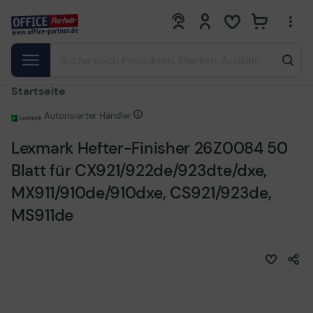
0
0
Startseite
Autorisierter Händler
Lexmark Hefter-Finisher 26Z0084 50
Blatt für CX921/922de/923dte/dxe,
MX911/910de/910dxe, CS921/923de,
MS911de