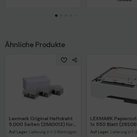
Ähnliche Produkte
Technisches Produkt
Lexmark Original Heftdraht
LEXMARK Papierzuf
5.000 Seiten (25A0013) für
1x 550 Blatt (29S06
CX820, CX820, 825, 860,
B334xdw, MB3442a
Auf Lager
: Lieferung in 1-2 Werktagen
Auf Lager
: Lieferung in 1
C792, 950
MS331dn, MX331adn