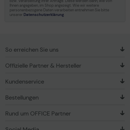
bzw. Verarbeitung Ihrer Anfrage. Diese werden dann, wie von
Ihnen angegeben, im Shop angezeigt. Wie wir weitere
personenbezogene Daten verarbeiten entnehmen Sie bitte
unserer
Datenschutzerklärung
.
So erreichen Sie uns
OFFICE Partner GmbH
Offizielle Partner & Hersteller
Schlesierring 35
48712 Gescher
Kundenservice
Telefon: +49 (0) 2542 / 9558250
Kontaktformular
Apple im Unternehmen
Bestellungen
Bewertungsrichtlinien
Ansprechpartner bei fehlerhafter Ware und Schäden
FAQ
Rückruf-Service
Liefer- und Zahlungsbedingungen
OFFICE Partner Blog
Rund um OFFICE Partner
Versand im Namen Dritter
Wissen mit OP
Zahlungsarten
Produkttests
Über uns
Widerrufsrecht
Markenshops
Social Media
Stellenangebote