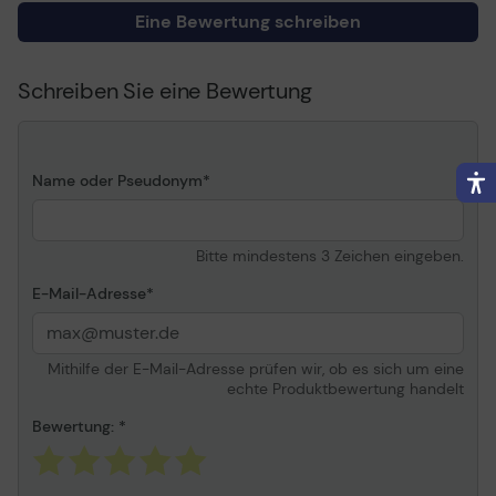
MX910de, MX911dte
Eine Bewertung schreiben
Allgemein
Schreiben Sie eine Bewertung
Produkttyp
Finisher (3 Löcher) mit
Stapel-/Heftvorrichtung
Gesamte
500 Blätter in 1 Ablagen,
Medienkapazität
Tabletts
Name oder Pseudonym
Medientyp
Normalpapier,
Bondpapier, Recycling-
Papier
Bitte mindestens 3 Zeichen eingeben.
Mediengrößen
ANSI A (Letter) (216 x 279
E-Mail-Adresse
mm), Legal (216 x 356
mm), Executive (184 x 267
mm), A4 (210 x 297 mm),
Mithilfe der E-Mail-Adresse prüfen wir, ob es sich um eine
A3 (297 x 420 mm), ANSI
echte Produktbewertung handelt
B (Ledger) (279 x 432
mm), JIS B5 (182 x 257
Bewertung:
mm), JIS B4 (257 x 364
mm)