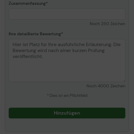
Abmessungen (Breite x
47.3 cm - 58.4 cm - 19.5
Zusammenfassung
Tiefe x Höhe)
cm
Gewicht
12 kg
Noch
250
Zeichen
Informationen zur Kompatibilität
Ihre detaillierte Bewertung
Entwickelt für
Lexmark MS911de,
MX910de, MX911dte
Noch
4000
Zeichen
* Dies ist ein Pflichtfeld
Hinzufügen