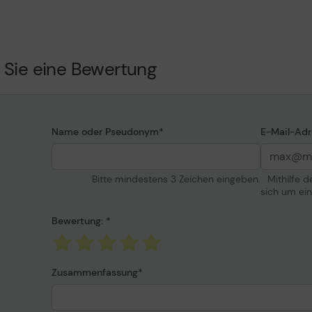
keit
 Sie eine Bewertung
 Seiten ISO/IEC 19798
Name oder Pseudonym
E-Mail-Adr
Bitte mindestens 3 Zeichen eingeben.
Mithilfe 
sich um ei
Bewertung:
Zusammenfassung