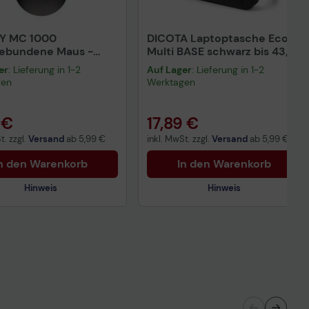
Y MC 1000
DICOTA Laptoptasche Eco
gebundene Maus -
Multi BASE schwarz bis 43,9
rz
cm (17,3 Zoll)
er
: Lieferung in 1-2
Auf Lager
: Lieferung in 1-2
gen
Werktagen
 €
17,89 €
t. zzgl.
Versand
ab
5,99 €
inkl. MwSt. zzgl.
Versand
ab
5,99 €
n den Warenkorb
In den Warenkorb
Hinweis
Hinweis
Technisches Produktdatenblatt
nisches Produktdatenblatt