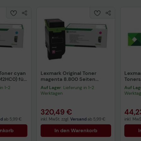
 Toner cyan
Lexmark Original Toner
Lexmar
M2HC0) für
magenta 8.800 Seiten
Toners
(75M2HM0) für CX532adwe
Seiten
in 1-2
Auf Lager
: Lieferung in 1-2
Auf Lag
CS963
Werktagen
Werkta
320,49 €
44,2
nd
ab
5,99 €
inkl. MwSt. zzgl.
Versand
ab
5,99 €
inkl. MwS
enkorb
In den Warenkorb
I