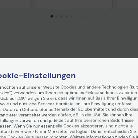
okie-Einstellungen
 möchten auf unserer Website Cookies und andere Technologien (kur
okies“) verwenden, um Ihnen ein optimales Einkaufserlebnis zu bieten.
Klick auf „OK“ willigen Sie ein, dass wir Ihnen auf Basis Ihrer Einwilligun
volle und nützliche Services bereitstellen. Ihre Einwilligung umfasst,
s Daten an Drittanbieter außerhalb der EU übermittelt und durch die
tanbieter verarbeitet werden dürfen, z.B. in die USA. Sie können Ihre
tellungen verwalten und jederzeit auf Ihre persönlichen Bedürfnisse
ssen. Wenn Sie nur essenzielle Cookies akzeptieren, sind nicht alle
Toner
Lexmark Original Toner
Lexmark
pfunktionen wie z.B. der Merkzettel verfügbar. Daher entscheiden Sie,
3 CS963
magenta für MX953 CS963
für M
che Cookies Sie zulassen möchten. Weitere Informationen finden Sie i