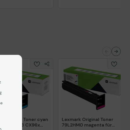
z
g
se
 Original Toner cyan
Lexmark Original Toner
X953 CS963 CX96x
79L2HM0 magenta für
n