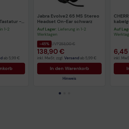
Jabra Evolve2 65 MS Stereo
CHERR
astatur -
Headset On-Ear schwarz
kabel
warz
schwa
in 1-2
Auf Lager
: Lieferung in 1-2
Auf Lag
Werktagen
Werkta
-45%
UVP
253,00 €
138,90 €
6,45
nd
ab
5,99 €
inkl. MwSt. zzgl.
Versand
ab
5,99 €
inkl. MwS
enkorb
In den Warenkorb
I
Hinweis
Technisches Produktdatenblatt
Prüfbericht für Lithiumbatterien
uktdatenblatt
Tech