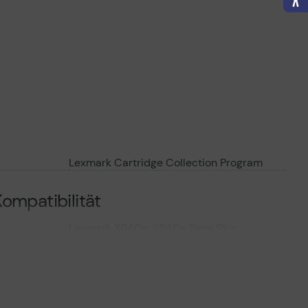
Lexmark Cartridge Collection Program
ompatibilität
Lexmark X940e, X940e Page Plus
Solution, X945e, X945e Page Plus
Solution