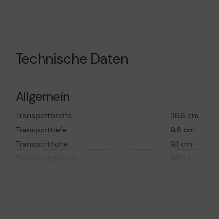
Technische Daten
Allgemein
Transportbreite
36.6 cm
Transporttiefe
9.6 cm
Transporthöhe
9.1 cm
Transportgewicht
680 g
Verbrauchsmaterial
Verbrauchsmaterialtyp
Tonerpatrone
Drucktechnologie
Laser