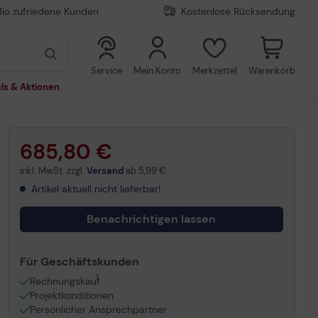
Mio zufriedene Kunden
Kostenlose Rücksendung
0
0
Service
Mein Konto
Merkzettel
Warenkorb
ls & Aktionen
685,80 €
inkl. MwSt. zzgl.
Versand
ab
5,99 €
Artikel aktuell nicht lieferbar!
Benachrichtigen lassen
Für Geschäftskunden
1
Rechnungskauf
Projektkonditionen
Persönlicher Ansprechpartner