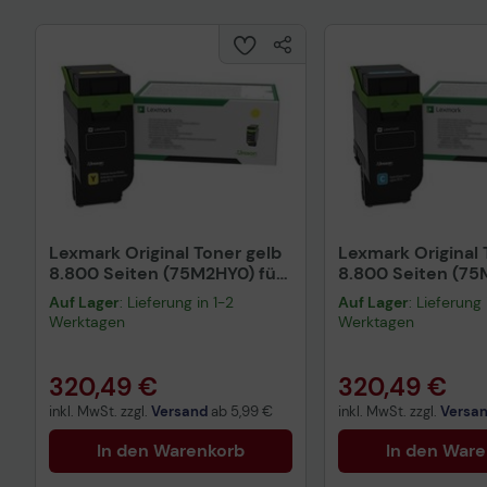
Lexmark Original Toner gelb
Lexmark Original
8.800 Seiten (75M2HY0) für
8.800 Seiten (75
CX532adwe
CX532adwe
Auf Lager
: Lieferung in 1-2
Auf Lager
: Lieferung 
Werktagen
Werktagen
320,49 €
320,49 €
inkl. MwSt. zzgl.
Versand
ab
5,99 €
inkl. MwSt. zzgl.
Versa
In den Warenkorb
In den War