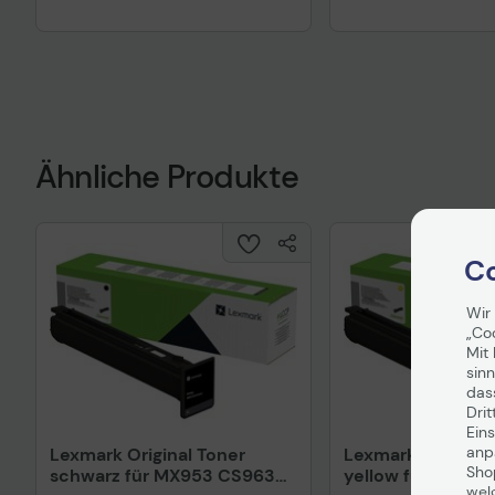
Ähnliche Produkte
Co
Wir
„Co
Mit 
sinn
das
Drit
Eins
anpa
Lexmark Original Toner
Lexmark Original 
Sho
schwarz für MX953 CS963
yellow für MX95
wel