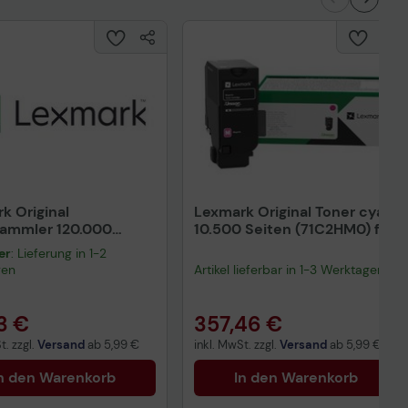
k Original
Lexmark Original Toner cyan
ammler 120.000
10.500 Seiten (71C2HM0) für
 (77L0W00) für
CS730de, CS735de,
er
: Lieferung in 1-2
, CX833
CX730de, CX735adse
gen
Artikel lieferbar in 1-3 Werktagen.
3 €
357,46 €
t. zzgl.
Versand
ab
5,99 €
inkl. MwSt. zzgl.
Versand
ab
5,99 €
n den Warenkorb
In den Warenkorb