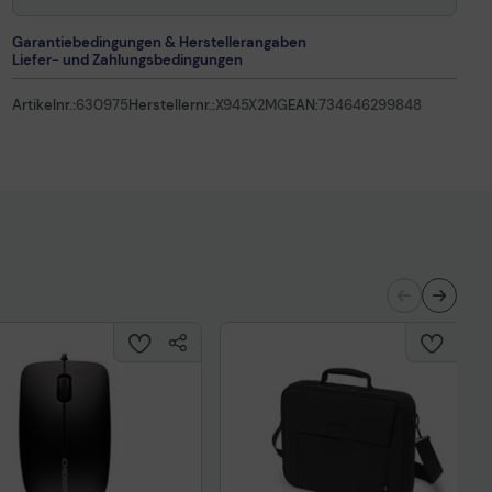
Garantiebedingungen & Herstellerangaben
Liefer- und Zahlungsbedingungen
Artikelnr.:
630975
Herstellernr.:
X945X2MG
EAN:
734646299848