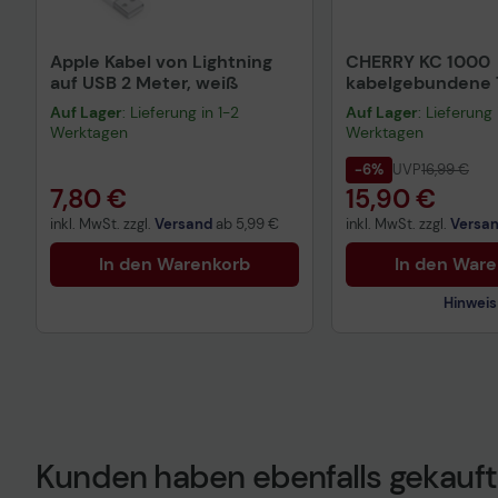
Apple Kabel von Lightning
CHERRY KC 1000
auf USB 2 Meter, weiß
kabelgebundene T
QWERTZ DE - sch
Auf Lager
: Lieferung in 1-2
Auf Lager
: Lieferung 
Werktagen
Werktagen
-6%
UVP
16,99 €
7,80 €
15,90 €
inkl. MwSt. zzgl.
Versand
ab
5,99 €
inkl. MwSt. zzgl.
Versa
In den Warenkorb
In den War
Hinweis
Kunden haben ebenfalls gekauft
Technisches Prod