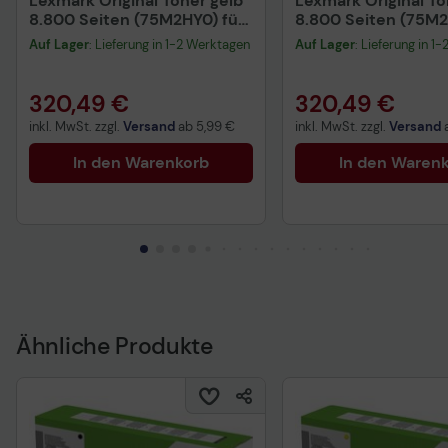
Lexmark Original Toner gelb
Lexmark Original T
8.800 Seiten (75M2HY0) für
8.800 Seiten (75M2
CX532adwe
CX532adwe
Auf Lager
: Lieferung in 1-2 Werktagen
Auf Lager
: Lieferung in 1
320,49 €
320,49 €
inkl. MwSt. zzgl.
Versand
ab
5,99 €
inkl. MwSt. zzgl.
Versand
In den Warenkorb
In den Waren
Ähnliche Produkte