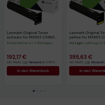
Lexmark Original Toner
Lexmark Original To
schwarz für MX953 CS963
yellow für MX953 
CX96x XC96x
CX96x XC96x
Artikel lieferbar in 1-3 Werktagen.
Auf Lager
: Lieferung in 1
192,17 €
395,63 €
inkl. MwSt. zzgl.
Versand
ab
5,99 €
inkl. MwSt. zzgl.
Versand
In den Warenkorb
In den Waren