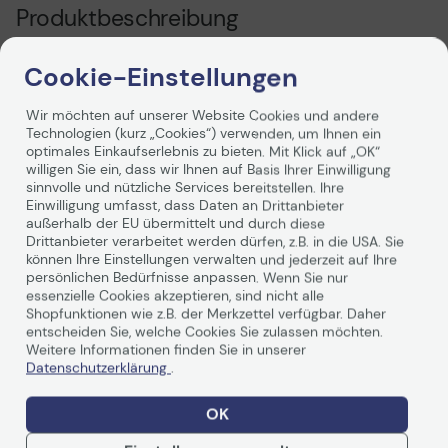
Produktbeschreibung
Dieser Entwickler arbeitet optimal mit Unison-Toner. Die
Cookie-Einstellungen
einzigartige Zusammensetzung des Unison-Toners liefert
konstant hohe Bildqualität, sichert Langlebigkeit und
Wir möchten auf unserer Website Cookies und andere
Zuverlässigkeit des Drucksystems. Der Toner ist damit
Technologien (kurz „Cookies“) verwenden, um Ihnen ein
unverzichtbar für die Leistung des Lexmark
optimales Einkaufserlebnis zu bieten. Mit Klick auf „OK“
Drucksystems.
willigen Sie ein, dass wir Ihnen auf Basis Ihrer Einwilligung
sinnvolle und nützliche Services bereitstellen. Ihre
Einwilligung umfasst, dass Daten an Drittanbieter
außerhalb der EU übermittelt und durch diese
Drittanbieter verarbeitet werden dürfen, z.B. in die USA. Sie
können Ihre Einstellungen verwalten und jederzeit auf Ihre
persönlichen Bedürfnisse anpassen. Wenn Sie nur
essenzielle Cookies akzeptieren, sind nicht alle
Technische Daten
Shopfunktionen wie z.B. der Merkzettel verfügbar. Daher
entscheiden Sie, welche Cookies Sie zulassen möchten.
Weitere Informationen finden Sie in unserer
Datenschutzerklärung
.
Allgemein
OK
Hersteller
Lexmark