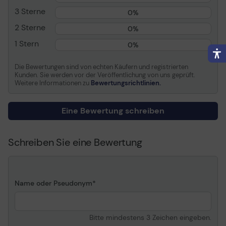
3 Sterne
Allgemein
0%
2 Sterne
0%
Transportbreite
49.5 cm
1 Stern
0%
Transporttiefe
15 cm
Transporthöhe
17 cm
Die Bewertungen sind von echten Käufern und registrierten
Transportgewicht
1.914 kg
Kunden. Sie werden vor der Veröffentlichung von uns geprüft.
Weitere Informationen zu
Bewertungsrichtlinien.
Verbrauchsmaterial
Eine Bewertung schreiben
Verbrauchsmaterialtyp
Tonerpatrone
Drucktechnologie
Laser
Schreiben Sie eine Bewertung
Farbe
Cyan
Ergiebigkeit
Bis zu 300000 Seiten
Verschiedenes
Name oder Pseudonym
Preistyp
Lexmark Cartridge
Collection Program
Bitte mindestens 3 Zeichen eingeben.