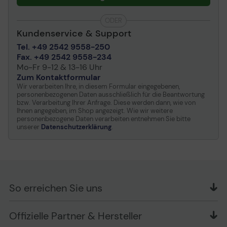
ODER
Kundenservice & Support
Tel. +49 2542 9558-250
Fax. +49 2542 9558-234
Mo-Fr 9-12 & 13-16 Uhr
Zum Kontaktformular
Wir verarbeiten Ihre, in diesem Formular eingegebenen,
personenbezogenen Daten ausschließlich für die Beantwortung
bzw. Verarbeitung Ihrer Anfrage. Diese werden dann, wie von
Ihnen angegeben, im Shop angezeigt. Wie wir weitere
personenbezogene Daten verarbeiten entnehmen Sie bitte
unserer
Datenschutzerklärung
.
So erreichen Sie uns
OFFICE Partner GmbH
Offizielle Partner & Hersteller
Schlesierring 35
48712 Gescher