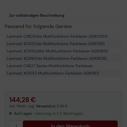
Zur vollständigen Beschreibung
Passend für folgende Geräte
Lexmark CX825dte Multifunktions-Farblaser (42K0051)
Lexmark XC6152de Multifunktions-Farblaser (42K1138)
Lexmark XC6152dtfe Multifunktions-Farblaser (42K1188)
Lexmark XC8160de Multifunktions-Farblaser (42K1838)
Lexmark CX827 Series Multifunktions-Farblaser
Lexmark XC6152 Multifunktions-Farblaser (42K1181)
Lexmark CX825de Multifunktions-Farblaser (42K0050)
Lexmark CS820dte Farblaserdrucker (21K0180)
Lexmark CX860dtfe Multifunktions-Farblaser (42K0082)
144,28 €
Lexmark CX820de Multifunktions-Farblaser (42K0020)
inkl. MwSt. zzgl.
Versand
ab
5,99 €
Lexmark XC8163 Multifunktions-Farblaser
Auf Lager
: Lieferung in 1-2 Werktagen
Lexmark C6160de Farblaserdrucker (21K0312)
Lexmark XC8160dte Multifunktions-Farblaser (42K1888)
In den Warenkorb