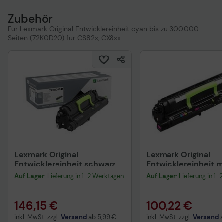
Lexmark CX860dte Multifunktions-Farblaser (42K0081)
Zubehör
Lexmark XC8160 Multifunktions-Farblaser
Für Lexmark Original Entwicklereinheit cyan bis zu 300.000
Seiten (72K0D20) für CS82x, CX8xx
Lexmark Original
Lexmark Original
Entwicklereinheit schwarz
Entwicklereinheit 
bis zu 300.000 Seiten
bis zu 300.000 Sei
Auf Lager
: Lieferung in 1-2 Werktagen
Auf Lager
: Lieferung in 1
(72K0D10) für CS82x, CX8xx
(72K0D30) für CS82
146,15 €
100,22 €
inkl. MwSt. zzgl.
Versand
ab
5,99 €
inkl. MwSt. zzgl.
Versand