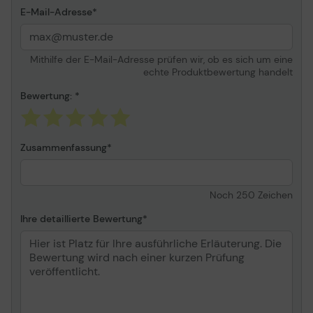
Informationen zur Kompatibilität
E-Mail-Adresse
Kompatibel mit
Lexmark CS820de,
CS820dte, CS820dtfe,
Mithilfe der E-Mail-Adresse prüfen wir, ob es sich um eine
CS827de, CX820de,
echte Produktbewertung handelt
CX820dtfe, CX825de,
CX825dte, CX825dtfe,
Bewertung:
CX827de, CX860de
Zusammenfassung
Noch
250
Zeichen
Ihre detaillierte Bewertung