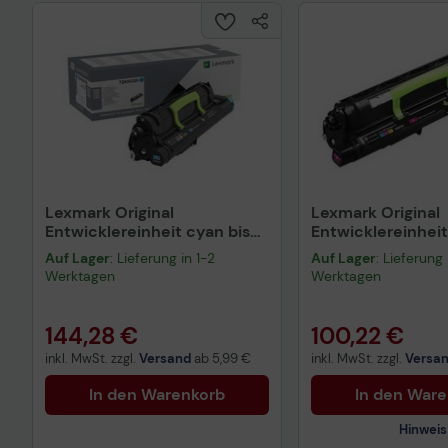
Lexmark Original
Lexmark Original
Entwicklereinheit cyan bis
Entwicklereinhei
zu 300.000 Seiten
bis zu 300.000 S
Auf Lager
: Lieferung in 1-2
Auf Lager
: Lieferung 
(72K0D20) für CS82x, CX8xx
(72K0D30) für CS
Werktagen
Werktagen
144,28 €
100,22 €
inkl. MwSt. zzgl.
Versand
ab
5,99 €
inkl. MwSt. zzgl.
Versa
In den Warenkorb
In den War
Hinweis