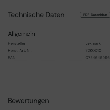
Technische Daten
PDF-Datenblatt
Allgemein
Hersteller
Lexmark
Herst. Art. Nr.
72K0D10
EAN
0734646596
Hauptmerkmale
Produktbeschreibung
Lexmark - Sch
Entwickler-Ki
Produkttyp
Entwickler-Ki
Bewertungen
Drucktechnologie
Laser
Druckfarbe
Schwarz