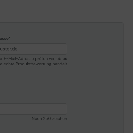
Lexmark Cartridge Collection Program
esse
ompatibilität
Lexmark CS820de, CS820dte,
der E-Mail-Adresse prüfen wir, ob es
CS820dtfe, CS827de, CX820de,
ne echte Produktbewertung handelt
CX820dtfe, CX825de, CX825dte,
CX825dtfe, CX827de, CX860de,
CX860dte, CX860dtfe
Noch
250
Zeichen