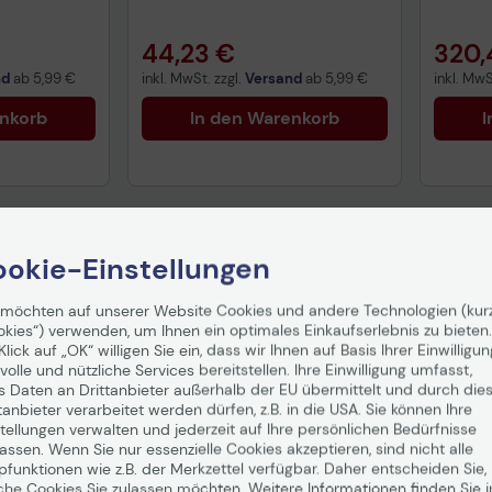
44,23 €
320,
nd
ab
5,99 €
inkl. MwSt. zzgl.
Versand
ab
5,99 €
inkl. MwS
enkorb
In den Warenkorb
I
okie-Einstellungen
 möchten auf unserer Website Cookies und andere Technologien (kur
okies“) verwenden, um Ihnen ein optimales Einkaufserlebnis zu bieten.
Klick auf „OK“ willigen Sie ein, dass wir Ihnen auf Basis Ihrer Einwilligun
volle und nützliche Services bereitstellen. Ihre Einwilligung umfasst,
s Daten an Drittanbieter außerhalb der EU übermittelt und durch die
tanbieter verarbeitet werden dürfen, z.B. in die USA. Sie können Ihre
tellungen verwalten und jederzeit auf Ihre persönlichen Bedürfnisse
ssen. Wenn Sie nur essenzielle Cookies akzeptieren, sind nicht alle
pfunktionen wie z.B. der Merkzettel verfügbar. Daher entscheiden Sie,
che Cookies Sie zulassen möchten. Weitere Informationen finden Sie i