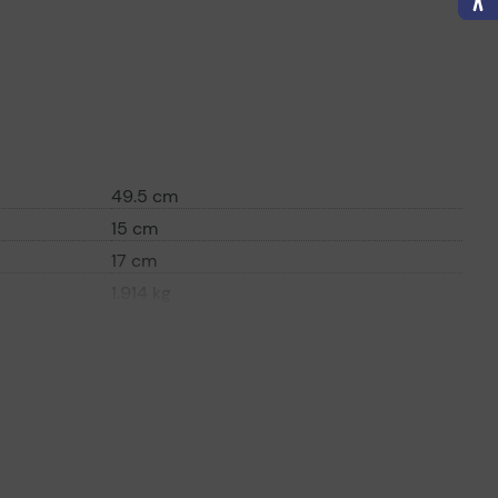
49.5 cm
15 cm
17 cm
1.914 kg
l
Entwickler-Kit
Laser
Schwarz
Bis zu 300000 Seiten