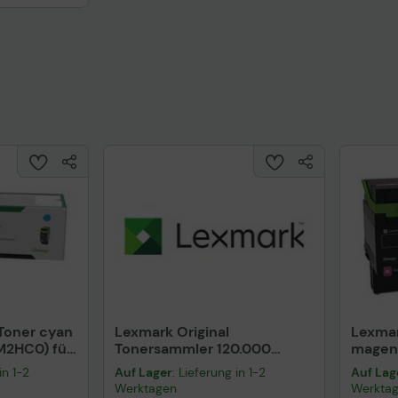
uktdatenblatt
 Toner cyan
Lexmark Original
Lexmar
M2HC0) für
Tonersammler 120.000
magent
Seiten (77L0W00) für
(75M2
in 1-2
Auf Lager
: Lieferung in 1-2
Auf Lag
CS963, CX833
Werktagen
Werkta