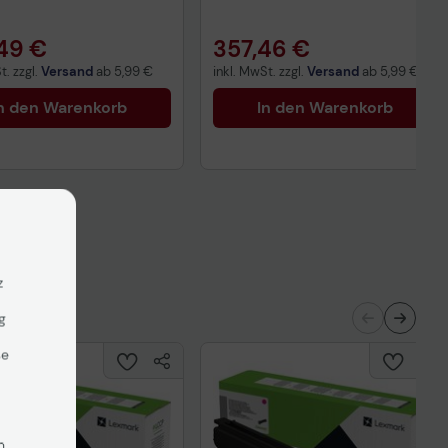
49 €
357,46 €
t. zzgl.
Versand
ab
5,99 €
inkl. MwSt. zzgl.
Versand
ab
5,99 €
n den Warenkorb
In den Warenkorb
z
g
se
n