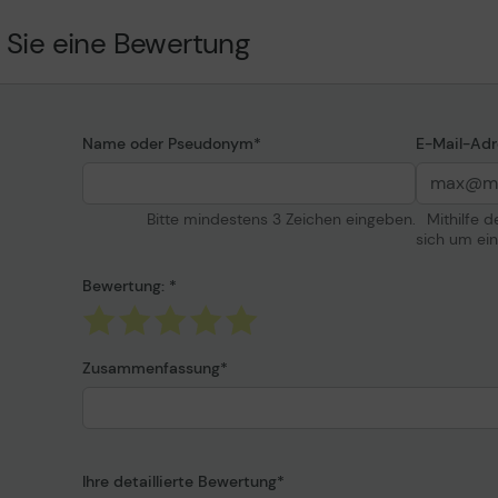
0 Seiten
 Sie eine Bewertung
ridge Collection Program
Verschiedenes
20de, CS820dte,
Preistyp
CS827de, CX820de,
CX825de, CX825dte,
Name oder Pseudonym
E-Mail-Adr
CX827de, CX860de,
Informationen zur K
X860dtfe
Kompatibel mit
Bitte mindestens 3 Zeichen eingeben.
Mithilfe 
sich um ei
Bewertung:
Zusammenfassung
Ihre detaillierte Bewertung