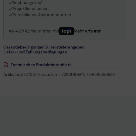
1
Rechnungskauf
Projektkonditionen
Persönlicher Ansprechpartner
Ab
4,09 €/Mo.
mieten mit
Mehr erfahren
Garantiebedingungen & Herstellerangaben
Liefer- und Zahlungsbedingungen
Technisches Produktdatenblatt
Artikelnr.:
5737305
Herstellernr.:
72K0D10
EAN:
734646596626