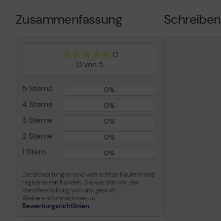
Ergiebigkeit
Bis zu 30000
Zusammenfassung
Schreiben
Preistyp
Lexmark Cart
Kompatibel mit
Lexmark CS8
CS820dtfe, 
0
CX820dtfe, 
0 von 5
CX825dtfe, 
CX860dte, C
5 Sterne
0%
4 Sterne
0%
3 Sterne
0%
2 Sterne
0%
1 Stern
0%
Die Bewertungen sind von echten Käufern und
registrierten Kunden. Sie werden vor der
Veröffentlichung von uns geprüft.
Weitere Informationen zu
Bewertungsrichtlinien.