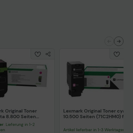
k Original Toner
Lexmark Original Toner cyan
a 8.800 Seiten
10.500 Seiten (71C2HM0) für
HM0) für CX532adwe
CS730de, CS735de,
er
: Lieferung in 1-2
CX730de, CX735adse
gen
Artikel lieferbar in 1-3 Werktagen.