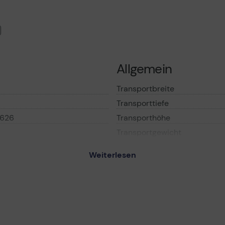
Allgemein
Transportbreite
Transporttiefe
626
Transporthöhe
Transportgewicht
Weiterlesen
Verbrauchsmateria
warz - Original -
t - LCCP
Verbrauchsmaterialtyp
t
Drucktechnologie
Farbe
Ergiebigkeit