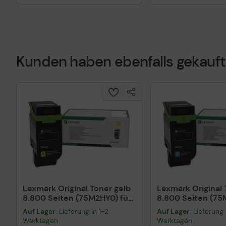
Technisches Prod
Kunden haben ebenfalls gekauft
Lexmark Original Toner gelb
Lexmark Original
8.800 Seiten (75M2HY0) für
8.800 Seiten (75
CX532adwe
CX532adwe
Auf Lager
: Lieferung in 1-2
Auf Lager
: Lieferung 
Werktagen
Werktagen