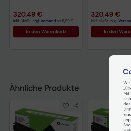
320,49 €
320,49 €
inkl. MwSt. zzgl.
Versand
ab
5,99 €
inkl. MwSt. zzgl.
Versa
In den Warenkorb
In den War
Co
Wir
Ähnliche Produkte
„Co
Mit 
sinn
das
Drit
Eins
anpa
Sho
wel