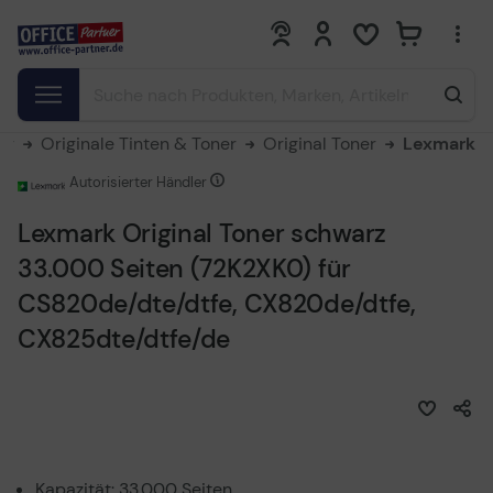
0
0
er
Originale Tinten & Toner
Original Toner
Lexmark
Autorisierter Händler
Lexmark Original Toner schwarz
33.000 Seiten (72K2XK0) für
CS820de/dte/dtfe, CX820de/dtfe,
CX825dte/dtfe/de
Kapazität: 33.000 Seiten