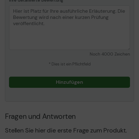
Ihre detaillierte Bewertung
Informationen zur Kompatibilität
Kompatibel mit
Lexmark CS820de,
CS820dte, CS820dtfe,
CX825de, CX825dte,
CX825dtfe, CX860de,
CX860dte, CX860dtfe
Noch
4000
Zeichen
* Dies ist ein Pflichtfeld
Hinzufügen
Fragen und Antworten
Stellen Sie hier die erste Frage zum Produkt.