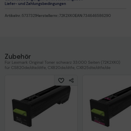
Liefer- und Zahlungsbedingungen
Artikelnr.:
5737321
Herstellernr.:
72K2XK0
EAN:
734646586290
Zubehör
Für Lexmark Original Toner schwarz 33.000 Seiten (72K2XK0)
für CS820de/dte/dtfe, CX820de/dtfe, CX825dte/dtfe/de