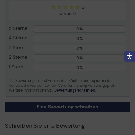
0
Patronenmerkmale
Unison Toner
0 von 5
Kapazität
Bis zu 33000 Seiten
ISO/IEC 19798
5 Sterne
0%
Preistyp
Lexmark Cartridge
Collection Program,
4 Sterne
0%
Lexmark Return Program
3 Sterne
0%
(LRP)
2 Sterne
Kompatibel mit
Lexmark CS820de,
0%
CS820dte, CS820dtfe,
1 Stern
0%
CX825de, CX825dte,
CX825dtfe, CX860de,
Die Bewertungen sind von echten Käufern und registrierten
CX860dte, CX860dtfe
Kunden. Sie werden vor der Veröffentlichung von uns geprüft.
Weitere Informationen zu
Bewertungsrichtlinien.
Allgemein
Eine Bewertung schreiben
Transportbreite
49.8 cm
Transporttiefe
17.7 cm
Transporthöhe
Schreiben Sie eine Bewertung
18.6 cm
Transportgewicht
1.615 kg