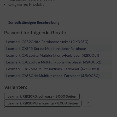
Originales Produkt
Zur vollständigen Beschreibung
Passend für folgende Geräte
Lexmark CS820dtfe Farblaserdrucker (21K0280)
Lexmark CX825 Series Multifunktions-Farblaser
Lexmark CX825dte Multifunktions-Farblaser (42K0051)
Lexmark CX825dtfe Multifunktions-Farblaser (42K0052)
Lexmark CX825de Multifunktions-Farblaser (42K0050)
Lexmark CX860de Multifunktions-Farblaser (42K0080)
Lexmark CS820de Farblaserdrucker (21K0230)
Varianten:
Lexmark CX820dtfe Multifunktions-Farblaser (42K0022)
Lexmark CX820de Multifunktions-Farblaser (42K0020)
Lexmark 72K20K0: schwarz - 8.000 Seiten
Lexmark CX860 Series Multifunktions-Farblaser
+2
Lexmark 72K20M0: magenta - 8.000 Seiten
Lexmark CX860dte Multifunktions-Farblaser (42K0081)
Lexmark 72K20Y0: gelb - 8.000 Seiten
Lexmark CS820dte Farblaserdrucker (21K0180)
Lexmark 72K2XK0: schwarz - 33.000 Seiten