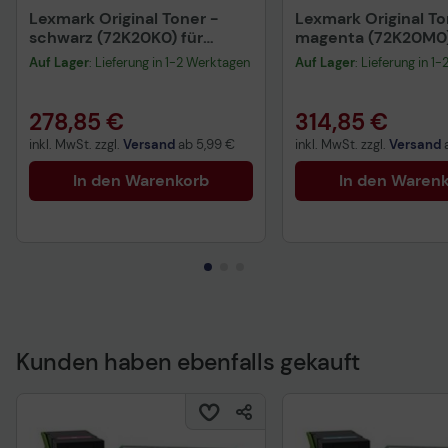
Lexmark Original Toner -
Lexmark Original To
schwarz (72K20K0) für
magenta (72K20M0)
CS820de/dte/dtfe,
CX820de/dte/dtfe,
Auf Lager
: Lieferung in 1-2 Werktagen
Auf Lager
: Lieferung in 1
CX820de/dtfe,
CX820de/dtfe,
CX825dte/dtfe/de
CX825de/dte/dtfe
278,85 €
314,85 €
inkl. MwSt. zzgl.
Versand
ab
5,99 €
inkl. MwSt. zzgl.
Versand
In den Warenkorb
In den Waren
Kunden haben ebenfalls gekauft