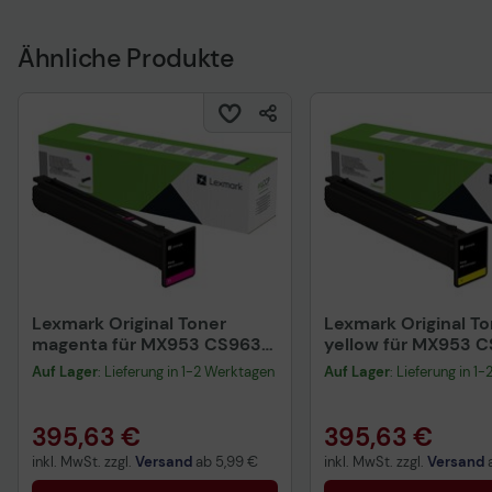
Ähnliche Produkte
Lexmark Original Toner
Lexmark Original To
magenta für MX953 CS963
yellow für MX953 
CX96x XC96x
CX96x XC96x
Auf Lager
: Lieferung in 1-2 Werktagen
Auf Lager
: Lieferung in 1
395,63 €
395,63 €
inkl. MwSt. zzgl.
Versand
ab
5,99 €
inkl. MwSt. zzgl.
Versand