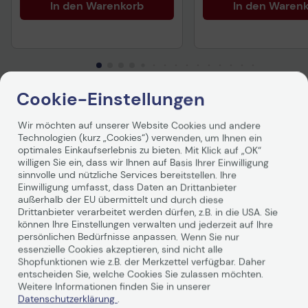
In den Warenkorb
In den Waren
Cookie-Einstellungen
Produktbeschreibung
Wir möchten auf unserer Website Cookies und andere
Technologien (kurz „Cookies“) verwenden, um Ihnen ein
Die einzigartige Zusammensetzung des Unison-Toners
optimales Einkaufserlebnis zu bieten. Mit Klick auf „OK“
liefert konstant hohe Bildqualität, sichert Langlebigkeit
willigen Sie ein, dass wir Ihnen auf Basis Ihrer Einwilligung
und Zuverlässigkeit des Drucksystems. Der Toner ist
sinnvolle und nützliche Services bereitstellen. Ihre
damit unverzichtbar für die Leistung des Lexmark
Einwilligung umfasst, dass Daten an Drittanbieter
außerhalb der EU übermittelt und durch diese
Drucksystems.
Drittanbieter verarbeitet werden dürfen, z.B. in die USA. Sie
können Ihre Einstellungen verwalten und jederzeit auf Ihre
persönlichen Bedürfnisse anpassen. Wenn Sie nur
essenzielle Cookies akzeptieren, sind nicht alle
Shopfunktionen wie z.B. der Merkzettel verfügbar. Daher
entscheiden Sie, welche Cookies Sie zulassen möchten.
Weitere Informationen finden Sie in unserer
Datenschutzerklärung
.
Technische Daten