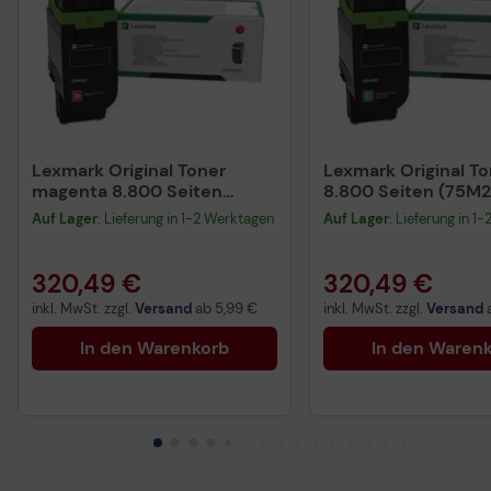
Lexmark Original Toner
Lexmark Original T
magenta 8.800 Seiten
8.800 Seiten (75M2
(75M2HM0) für CX532adwe
CX532adwe
Auf Lager
: Lieferung in 1-2 Werktagen
Auf Lager
: Lieferung in 1
320,49 €
320,49 €
inkl. MwSt. zzgl.
Versand
ab
5,99 €
inkl. MwSt. zzgl.
Versand
In den Warenkorb
In den Waren