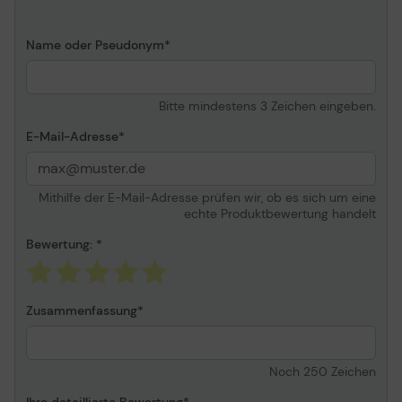
Verbrauchsmaterial
Name oder Pseudonym
Verbrauchsmaterialtyp
Tonerpatrone
Drucktechnologie
Laser
Bitte mindestens 3 Zeichen eingeben.
Farbe
Schwarz
E-Mail-Adresse
Patronenleistung
Besonders hohe
Ergiebigkeit
Patronenmerkmale
Unison Toner
Mithilfe der E-Mail-Adresse prüfen wir, ob es sich um eine
echte Produktbewertung handelt
Kapazität
Bis zu 33000 Seiten
ISO/IEC 19798
Bewertung:
Verschiedenes
Farbkategorie
Schwarz
Zusammenfassung
Preistyp
Lexmark Cartridge
Collection Program,
Lexmark Return Program
Noch
250
Zeichen
(LRP)