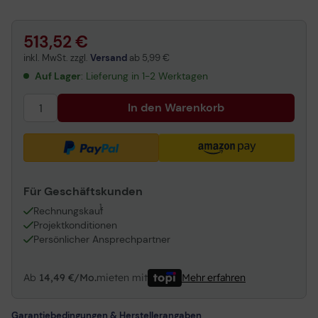
Lexmark CX860dtfe Multifunktions-Farblaser (42K0082)
513,52 €
inkl. MwSt. zzgl.
Versand
ab
5,99 €
Auf Lager
: Lieferung in 1-2 Werktagen
In den Warenkorb
Für Geschäftskunden
1
Rechnungskauf
Projektkonditionen
Persönlicher Ansprechpartner
Ab
14,49 €/Mo.
mieten mit
Mehr erfahren
Garantiebedingungen & Herstellerangaben