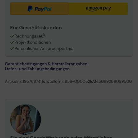
Für Geschäftskunden
1
Rechnungskauf
Projektkonditionen
Persönlicher Ansprechpartner
Garantiebedingungen & Herstellerangaben
Liefer- und Zahlungsbedingungen
Artikelnr.:
19576874
Herstellernr.:
956-000052
EAN:
5099206099500
Sie sind Geschäftskunde oder öffentlicher