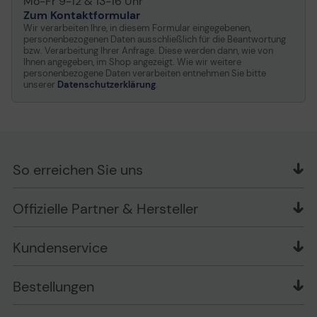
Mo-Fr 9-12 & 13-16 Uhr
Zum Kontaktformular
Wir verarbeiten Ihre, in diesem Formular eingegebenen,
personenbezogenen Daten ausschließlich für die Beantwortung
bzw. Verarbeitung Ihrer Anfrage. Diese werden dann, wie von
Ihnen angegeben, im Shop angezeigt. Wie wir weitere
personenbezogene Daten verarbeiten entnehmen Sie bitte
unserer
Datenschutzerklärung
.
So erreichen Sie uns
OFFICE Partner GmbH
Offizielle Partner & Hersteller
Schlesierring 35
48712 Gescher
Kundenservice
Telefon: +49 (0) 2542 / 9558250
Kontaktformular
Apple im Unternehmen
Bestellungen
Bewertungsrichtlinien
Ansprechpartner bei fehlerhafter Ware und Schäden
FAQ
Rückruf-Service
Liefer- und Zahlungsbedingungen
OFFICE Partner Blog