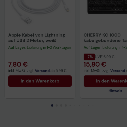
Apple Kabel von Lightning
CHERRY KC 1000
auf USB 2 Meter, weiß
kabelgebundene Tas
QWERTZ DE - schwa
Auf Lager
: Lieferung in 1-2 Werktagen
Auf Lager
: Lieferung in 1
-7%
UVP
16,99 €
7,80 €
15,80 €
inkl. MwSt. zzgl.
Versand
ab
5,99 €
inkl. MwSt. zzgl.
Versand
In den Warenkorb
In den Waren
Hinweis