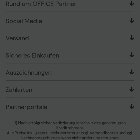
Rund um OFFICE Partner
Versand im Namen Dritter
Wissen mit OP
Zahlungsarten
Produkttests
Über uns
Widerrufsrecht
Markenshops
Social Media
Stellenangebote
Muster-Widerrufsformular
Garantiearten
Affiliate Partnerprogramm
Verpackungsordnung
Geschäftskunden
Ebay Auktionen
Versandinformationen
Information zur Entsorgung von Batterien und
Versand
Playox.de
Sicheres Einkaufen
Elektro-/Elektronikgeräten
druck-collect.de
Datenschutz
Newsletter
Presse
AGB
Sicheres Einkaufen
Vertrag widerrufen
Impressum
Cookie Einstellungen ändern
Zu den Barrierefreiheitseinstellungen
Auszeichnungen
Erklärung zur Barrierefreiheit
Zahlarten
Partnerportale
1)
Nach erfolgreicher Verifizierung innerhalb des genehmigten
Kreditrahmens
Alle Preise inkl. gesetzl. Mehrwertsteuer zzgl. Versandkosten und ggf.
Nachnahmegebühren, wenn nicht anders beschrieben.