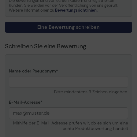
Die Bewertungen sind von echten Käufern und registrierten
Farbe
Mid Gray
Polyester
Kunden. Sie werden vor der Veröffentlichung von uns geprüft.
Weitere Informationen zu
Bewertungsrichtlinien.
Abmessungen:
Höhe: 300 mm, Breite: 700 mm, Stärke:
2 mm, Gewicht: 286 g
Verschiedenes
Farbe:
mittelgrau
Eine Bewertung schreiben
Leistungsmerkmale
Flüssigkeitsbeständig,
rutschfester Fuß, nicht
Lieferumfang:
ausfransende gesteppte
Schreiben Sie eine Bewertung
Nähte
Desk Mat
Bedienungsanleitung
Name oder Pseudonym
Bitte mindestens 3 Zeichen eingeben.
E-Mail-Adresse
Mithilfe der E-Mail-Adresse prüfen wir, ob es sich um eine
echte Produktbewertung handelt