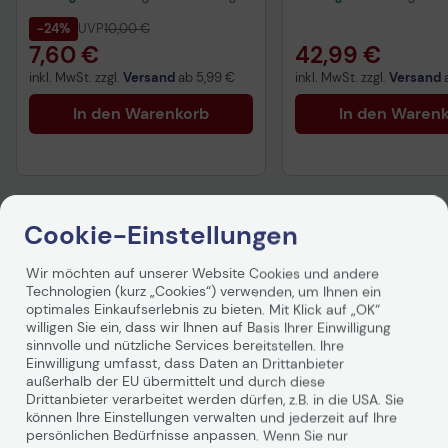
-24%
UVP
10,00 €
7,60 €
42,99 €
inkl. MwSt. zzgl.
Versand
ab
5,99 €
inkl. MwSt. zzgl.
Versand
In den Warenkorb
In den Waren
Cookie-Einstellungen
Produktbeschreibung
Wir möchten auf unserer Website Cookies und andere
Technologien (kurz „Cookies“) verwenden, um Ihnen ein
optimales Einkaufserlebnis zu bieten. Mit Klick auf „OK“
willigen Sie ein, dass wir Ihnen auf Basis Ihrer Einwilligung
Logitech Desk Mat Studio
sinnvolle und nützliche Services bereitstellen. Ihre
Einwilligung umfasst, dass Daten an Drittanbieter
Schreibtischunterlage
außerhalb der EU übermittelt und durch diese
Drittanbieter verarbeitet werden dürfen, z.B. in die USA. Sie
können Ihre Einstellungen verwalten und jederzeit auf Ihre
Hier kommt das Accessoire, das Ihnen neue
persönlichen Bedürfnisse anpassen. Wenn Sie nur