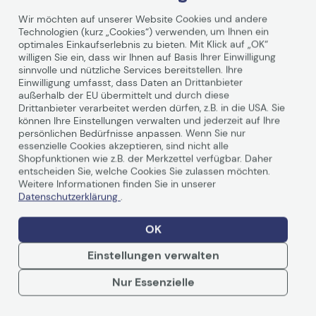
Wir möchten auf unserer Website Cookies und andere
Technologien (kurz „Cookies“) verwenden, um Ihnen ein
optimales Einkaufserlebnis zu bieten. Mit Klick auf „OK“
willigen Sie ein, dass wir Ihnen auf Basis Ihrer Einwilligung
sinnvolle und nützliche Services bereitstellen. Ihre
Einwilligung umfasst, dass Daten an Drittanbieter
Technische Daten
außerhalb der EU übermittelt und durch diese
Drittanbieter verarbeitet werden dürfen, z.B. in die USA. Sie
können Ihre Einstellungen verwalten und jederzeit auf Ihre
persönlichen Bedürfnisse anpassen. Wenn Sie nur
Allgemein
essenzielle Cookies akzeptieren, sind nicht alle
Shopfunktionen wie z.B. der Merkzettel verfügbar. Daher
entscheiden Sie, welche Cookies Sie zulassen möchten.
Hersteller
OKI
Weitere Informationen finden Sie in unserer
Herst. Art. Nr.
44973535
Datenschutzerklärung
.
EAN
5031713055785
OK
Hauptmerkmale
Einstellungen verwalten
Produktbeschreibung
OKI - Tonerpatrone -
Weiterlesen
Nur Essenzielle
Cyan
Verbrauchsmaterialtyp
Tonerpatrone