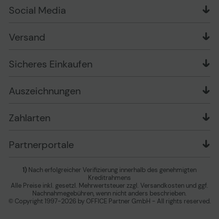
Über uns
Widerrufsrecht
Markenshops
Social Media
Stellenangebote
Muster-Widerrufsformular
Garantiearten
Affiliate Partnerprogramm
Verpackungsordnung
Geschäftskunden
Ebay Auktionen
Versandinformationen
Information zur Entsorgung von Batterien und
Versand
Playox.de
Sicheres Einkaufen
Elektro-/Elektronikgeräten
druck-collect.de
Datenschutz
Newsletter
Presse
AGB
Sicheres Einkaufen
Vertrag widerrufen
Impressum
Cookie Einstellungen ändern
Zu den Barrierefreiheitseinstellungen
Auszeichnungen
Erklärung zur Barrierefreiheit
Zahlarten
Partnerportale
1)
Nach erfolgreicher Verifizierung innerhalb des genehmigten
Kreditrahmens
Alle Preise inkl. gesetzl. Mehrwertsteuer zzgl. Versandkosten und ggf.
Nachnahmegebühren, wenn nicht anders beschrieben.
© Copyright 1997-2026 by OFFICE Partner GmbH - All rights reserved.