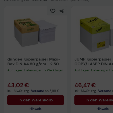
dundee Kopierpapier Maxi-
JUMP Kopierpapier
Box DIN A4 80 g/qm - 2.500
COPY/LASER DIN A4
Blatt
Auf Lager
: Lieferung in 1-2 Werktagen
Auf Lager
: Lieferung in 1
43,02 €
46,47 €
inkl. MwSt. zzgl.
Versand
ab
5,99 €
inkl. MwSt. zzgl.
Versand
In den Warenkorb
In den Waren
Hinweis
Hinweis