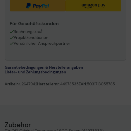
Für Geschäftskunden
1
Rechnungskauf
Projektkonditionen
Persönlicher Ansprechpartner
Garantiebedingungen & Herstellerangaben
Liefer- und Zahlungsbedingungen
Artikelnr.:
2647942
Herstellernr.:
44973535
EAN:
5031713055785
Zubehör
Für OKI Original Toner cyan 1.500 Seiten (44973535)