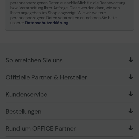
personenbezogenen Daten ausschließlich für die Beantwortung
bzw. Verarbeitung Ihrer Anfrage. Diese werden dann, wie von
Ihnen angegeben, im Shop angezeigt. Wie wir weitere
personenbezogene Daten verarbeiten entnehmen Sie bitte
unserer
Datenschutzerklärung
.
So erreichen Sie uns
OFFICE Partner GmbH
Offizielle Partner & Hersteller
Schlesierring 35
48712 Gescher
Kundenservice
Telefon: +49 (0) 2542 / 9558250
Kontaktformular
Apple im Unternehmen
Bestellungen
Bewertungsrichtlinien
Ansprechpartner bei fehlerhafter Ware und Schäden
FAQ
Rückruf-Service
Liefer- und Zahlungsbedingungen
OFFICE Partner Blog
Rund um OFFICE Partner
Versand im Namen Dritter
Wissen mit OP
Zahlungsarten
Produkttests