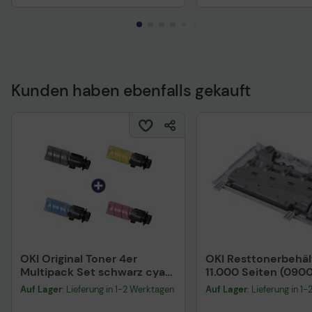
Kunden haben ebenfalls gekauft
OKI Original Toner 4er
OKI Resttonerbehäl
Multipack Set schwarz cyan
11.000 Seiten (090
magenta gelb (09006260
Auf Lager
: Lieferung in 1-2 Werktagen
Auf Lager
: Lieferung in 1
09006261 09006262
09006263)